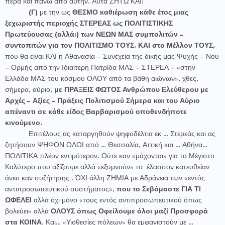
πέρα και πάνω από αυτήν. Αυτά ΖΗΤΩ ΚΑΙ:
(Γ)
με την ως
ΘΕΣΜΟ καθιέρωση κάθε έτος μιας
ξεχωριστής περιοχής ΣΤΕΡΕΑΣ ως ΠΟΛΙΤΙΣΤΙΚΗΣ
Πρωτεύουσας
(αλλά:) των ΝΕΩΝ ΜΑΣ συμπολιτών –
συντοπιτών για τον ΠΟΛΙΤΙΣΜΟ ΤΟΥΣ. ΚΑΙ στο Μέλλον ΤΟΥΣ,
που θα είναι ΚΑΙ η Αθανασία – Συνέχεια της δικής μας Ψυχής – Νου
– Ορμής από την Ιδιαίτερη Πατρίδα ΜΑΣ – ΣΤΕΡΕΑ – «στην
Ελλάδα ΜΑΣ του κόσμου ΟΛΟΥ από τα βάθη αιώνων», χθες,
σήμερα, αύριο,
με ΠΡΑΞΕΙΣ ΦΩΤΟΣ Ανθρώπου Ελεύθερου με
Αρχές – Αξίες – Πράξεις Πολιτισμού Σήμερα και του Αύριο
απέναντι σε κάθε είδος Βαρβαρισμού οποθενδήποτε
κινούμενο.
Επιτέλους ας καταργηθούν ψηφοδέλτια εκ … Στερεάς και ας
ζητήσουν ΨΗΦΟΝ ΟΛΟΙ από … Θεσσαλία, Αττική και … Αθήνα…
ΠΟΛΙΤΙΚΑ πλέον εντιμότερον. Ούτε καν «μάχονται» για το Μέγιστο
Καλύτερο που αξίζουμε αλλά «εξυμνούν» το
έλασσον κατευθείαν
άνευ καν συζήτησης . ΌΧΙ άλλη ΖΗΜΙΑ με Αδράνεια των «εντός
αντιπροσωπευτικού συστήματος»,
που το Σεβόμαστε ΓΙΑ ΤΙ
ΩΦΕΛΕΙ
αλλά όχι μόνο «τους εντός αντιπροσωπευτικού όπως
βολεύει» αλλά
ΟΛΟΥΣ όπως Οφείλουμε όλοι μαζί Προσφορά
στα ΚΟΙΝΑ
. Και… «Υιοθεσίες πόλεων» θα εμφανιστούν με …