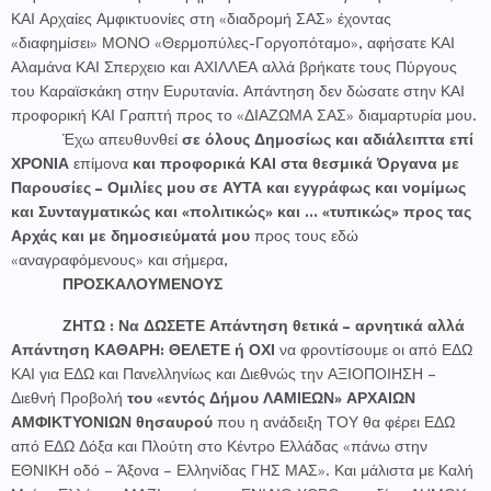
ΚΑΙ Αρχαίες Αμφικτυονίες στη «διαδρομή ΣΑΣ» έχοντας
«διαφημίσει» ΜΟΝΟ «Θερμοπύλες-Γοργοπόταμο», αφήσατε ΚΑΙ
Αλαμάνα ΚΑΙ Σπερχειο και ΑΧΙΛΛΕΑ αλλά βρήκατε τους Πύργους
του Καραϊσκάκη στην Ευρυτανία. Απάντηση δεν δώσατε στην ΚΑΙ
προφορική ΚΑΙ Γραπτή προς το «ΔΙΑΖΩΜΑ ΣΑΣ» διαμαρτυρία μου.
Έχω απευθυνθεί
σε όλους Δημοσίως και αδιάλειπτα επί
ΧΡΟΝΙΑ
επίμονα
και προφορικά ΚΑΙ στα θεσμικά Όργανα με
Παρουσίες – Ομιλίες μου σε ΑΥΤΑ και εγγράφως και νομίμως
και Συνταγματικώς και «πολιτικώς» και … «τυπικώς» προς τας
Αρχάς και με δημοσιεύματά μου
προς τους εδώ
«αναγραφόμενους» και σήμερα,
ΠΡΟΣΚΑΛΟΥΜΕΝΟΥΣ
ΖΗΤΩ :
Να ΔΩΣΕΤΕ Απάντηση θετικά – αρνητικά αλλά
Απάντηση ΚΑΘΑΡΗ: ΘΕΛΕΤΕ ή ΟΧΙ
να φροντίσουμε οι από ΕΔΩ
ΚΑΙ για ΕΔΩ και Πανελληνίως και Διεθνώς την ΑΞΙΟΠΟΙΗΣΗ –
Διεθνή Προβολή
του «εντός Δήμου ΛΑΜΙΕΩΝ» ΑΡΧΑΙΩΝ
ΑΜΦΙΚΤΥΟΝΙΩΝ θησαυρού
που η ανάδειξη ΤΟΥ θα φέρει ΕΔΩ
από ΕΔΩ Δόξα και Πλούτη στο Κέντρο Ελλάδας «πάνω στην
ΕΘΝΙΚΗ οδό – Άξονα – Ελληνίδας ΓΗΣ ΜΑΣ». Και μάλιστα με Καλή