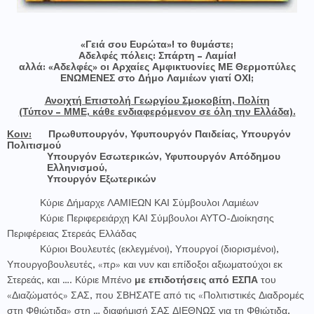
«Γειά σου Ευρώτα»! το θυμάστε;
Αδελφές πόλεις: Σπάρτη – Λαμία!
αλλά: «Αδελφές» οι Αρχαίες Αμφικτυονίες ΜΕ Θερμοπύλες
ΕΝΩΜΕΝΕΣ στο Δήμο Λαμιέων γιατί ΟΧΙ;
Ανοιχτή Επιστολή Γεωργίου Σμοκοβίτη, Πολίτη
(Τύπον – ΜΜΕ, κάθε ενδιαφερόμενον σε όλη την Ελλάδα).
Κοιν:
Πρωθυπουργόν, Υφυπουργόν Παιδείας, Υπουργόν
Πολιτισμού
Υπουργόν Εσωτερικών, Υφυπουργόν Απόδημου
Ελληνισμού,
Υπουργόν Εξωτερικών
Κύριε Δήμαρχε ΛΑΜΙΕΩΝ ΚΑΙ Σύμβουλοι Λαμιέων
Κύριε Περιφερειάρχη ΚΑΙ Σύμβουλοι ΑΥΤΟ-Διοίκησης
Περιφέρειας Στερεάς Ελλάδας
Κύριοι Βουλευτές (εκλεγμένοι), Υπουργοί (διορισμένοι),
Υπουργοβουλευτές, «πρ» και νυν και επίδοξοι αξιωματούχοι εκ
Στερεάς, και …. Κύριε Μπένο
με επιδοτήσεις από ΕΣΠΑ
του
«Διαζώματός» ΣΑΣ, που ΣΒΗΣΑΤΕ από τις «Πολιτιστικές Διαδρομές
στη Φθιώτιδα» στη … διαφήμισή ΣΑΣ ΔΙΕΘΝΩΣ για τη Φθιώτιδα,