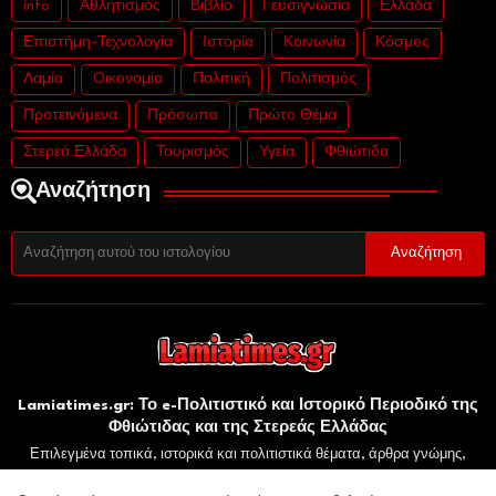
info
Αθλητισμός
Βιβλίο
Γευσιγνωσία
Ελλάδα
Επιστήμη-Τεχνολογία
Ιστορία
Κοινωνία
Κόσμος
Λαμία
Οικονομία
Πολιτική
Πολιτισμός
Προτεινόμενα
Πρόσωπα
Πρώτο Θέμα
Στερεά Ελλάδα
Τουρισμός
Υγεία
Φθιώτιδα
Αναζήτηση
Lamiatimes.gr: Το e-Πολιτιστικό και Ιστορικό Περιοδικό της
Φθιώτιδας και της Στερεάς Ελλάδας
Επιλεγμένα τοπικά, ιστορικά και πολιτιστικά θέματα, άρθρα γνώμης,
ενημέρωση και πολιτιστική ατζέντα. Μπορείτε να υποβάλετε τα άρθρα σας