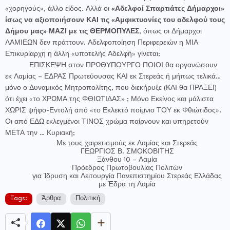
«χορηγούς», άλλο είδος. Αλλά οι
«Αδελφοί Σπαρτιάτες Δήμαρχοι»
ίσως να αξιοποιήσουν ΚΑΙ τις «Αμφικτυονίες του αδελφού τους
Δήμου μας» ΜΑΖΙ με τις ΘΕΡΜΟΠΥΛΕΣ
, όπως οι Δήμαρχοι
ΛΑΜΙΕΩΝ δεν πράττουν. Αδελφοποίηση Περιφερειών η ΜΙΑ
Επικυρίαρχη η άλλη «υποτελής Αδελφή» γίνεται;
ΕΠΙΣΚΕΨΗ στον ΠΡΩΘΥΠΟΥΡΓΟ ΠΟΙΟΙ θα οργανώσουν
εκ Λαμίας – ΕΔΡΑΣ Πρωτεύουσας ΚΑΙ εκ Στερεάς ή μήπως τελικά…
μόνο ο Δυναμικός Μητροπολίτης, που διεκήρυξε (ΚΑΙ θα ΠΡΑΞΕΙ)
ότι έχει «το ΧΡΩΜΑ της ΦΘΙΩΤΙΔΑΣ» ; Μόνο Εκείνος και μάλιστα
ΧΩΡΙΣ ψήφο-Εντολή από «το Εκλεκτό ποίμνιο ΤΟΥ εκ Φθιώτιδος».
Οι από ΕΔΩ εκλεγμένοι ΤΙΝΟΣ χρώμα παίρνουν και υπηρετούν
ΜΕΤΑ την … Κυριακή;
Με τους χαιρετισμούς εκ Λαμίας και Στερεάς
ΓΕΩΡΓΙΟΣ Β. ΣΜΟΚΟΒΙΤΗΣ
Ξάνθου 10 – Λαμία
Πρόεδρος Πρωτοβουλίας Πολιτών
για Ίδρυση και Λειτουργία Πανεπιστημίου Στερεάς Ελλάδας
με Έδρα τη Λαμία
Tags:
Άρθρα
Πολιτική