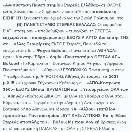
«Ανασύσταση Πανεπιστημίου Στερεάς Ελλάδας»
σε ΟΛΟΥΣ
εντός Συνεδριάσεων Συμβούλων και κατέθεσα και
αναλυτική
ΕΙΣΗΓΗΣΗ
ξεχωριστή και όχι μόνο για την Σχολή Πολιτισμού, στο:
(Β)
ΠΑΝΕΠΙΣΤΗΜΙΟ ΣΤΕΡΕΑΣ ΕΛΛΑΔΑΣ
: Οι «αρμόδιοι»
ΓΙΑΤΙ υποτιμούν – υποβαθμίζουν – τεμαχίζουν τη ΣΤΕΡΕΑ
εκχωρώντας «παραχωρώντας» ΕΞΟΥΣΙΑ ΑΥΤΟ-Διοίκησης ΤΗΣ
σε … άλλες Περιφέρειες
ΕΚΤΟΣ Στερεάς; Ποίοι εδώ το
«ανέχονται»; Τα …
Ψαχνά Ευβοίας
«Πανεπιστήμιο
ΑΘΗΝΩΝ
»
έχουν. Και
στην Έδρα
–
Λαμία «Πανεπιστήμιο ΘΕΣΣΑΛΙΑΣ –
Βόλου»!
«Το Καρπενήσι – Βοτανικού Κήπου Αθηνών, η Άμφισσα
Πανεπιστήμιο των … «Αθηνών»! ΓΕΩΠΟΝΙΚΟ Πανεπιστήμιο στην …
Ύπαιθρο Χώρα
της ΑΓΡΟΤΙΚΗΣ Αθήνας λειτουργεί το 2021
μ.Χ.!!!
200 χρόνια Σύγχρονου Κράτους για …
«ΑΠΟ-Κέντρωση
360
» ΕΞΟΥΣΙΩΝ και ΙΔΡΥΜΑΤΩΝ και … Υπουργείων. ΟΛΑ των
ο
… Αθηνών
«Κράτους ΔΙΚΑΙΟΥ» με ΟΛΑ τα Υπουργεία ΟΛΑ στον …
Βύρωνα, στο … Παγκράτι και την «Αγροτική Ανάπτυξη» στον …
Βοτανικό Κήπο Αθηνών. Με Ίδρυση
ΚΑΙ «Άλλου» επιπλέον
προσφάτως Πανεπιστημίου «ΔΥΤΙΚΗΣ» ΑΤΤΙΚΗΣ. Και η Έδρα
Στερεάς υποτελής του … Βόλου; Με ποια Λογική
βρίσκεις άκρη
σε τέτοια «πολιτική ΠΑΙΔΕΙΑΣ» σε ΟΛΗ τη ΣΤΕΡΕΑ Ελλάδα;