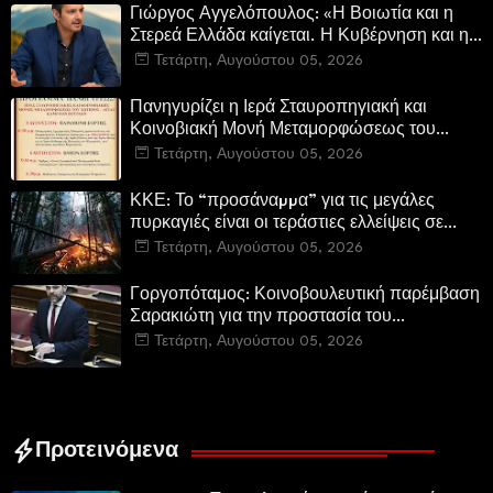
Γιώργος Αγγελόπουλος: «Η Βοιωτία και η
Στερεά Ελλάδα καίγεται. Η Κυβέρνηση και η
Περιφερειακή Αρχή αυτοθαυμάζονται.»
Τετάρτη, Αυγούστου 05, 2026
Πανηγυρίζει η Ιερά Σταυροπηγιακή και
Κοινοβιακή Μονή Μεταμορφώσεως του
Σωτήρος Καμενων Βουρλων (Μονή Αγιάς ή
Τετάρτη, Αυγούστου 05, 2026
Καρυάς)
ΚΚΕ: Το “προσάναµµα” για τις μεγάλες
πυρκαγιές είναι οι τεράστιες ελλείψεις σε
µέσα και προσωπικό στην Πυροσβεστική και
Τετάρτη, Αυγούστου 05, 2026
τις δασικές υπηρεσίες
Γοργοπόταμος: Κοινοβουλευτική παρέμβαση
Σαρακιώτη για την προστασία του
εμβληματικού φυσικού και ιστορικού
Τετάρτη, Αυγούστου 05, 2026
τοποσήμου
Προτεινόμενα