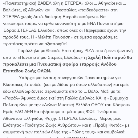
«Πανεπιστημιακή ΒΑΒΕΛ όλη η ΣΤΕΡΕΑ» όλοι … Αθηναίοι και …
Βολιώτες, εξ Αθηνών και … Θεσσαλίας «παιδευόμαστε» στη
ΣΤΕΡΕΑ χωρίς Αυτό-διοίκηση Ετεροδιοικούμενοι. Να
νοικοκυρευτούμε, να έρθει κανονικότητα με ΕΝΑ Πανεπιστήμιο
Έδρας ΣΤΕΡΕΑΣ Ελλάδας, όπως όλες οι Περιφέρειες έχουν την
πρόοδό τους. Η «Μελέτη Πανούση» σε άμεσα εφαρμόσιμες
προτάσεις πρέπει να αξιοποιηθεί.
Παράλληλα με Θετικές Επιστήμες, ΡΙΖΑ που έμεινε ζωντανή
από το «Πανεπιστήμιο Στερεάς Ελλάδας»
η Σχολή Πολιτισμού θα
προκαλέσει μια Πνευματική σφαίρα επιρροής Ανόδου
Επιπέδου Ζωής ΟΛΩΝ.
Υπάρχει μια ένταση συνεργασιών Πανεπιστημίων για
Κλασσικές Σπουδές
(και με Δίδακτρα όσων αλλοδαπών) και εμείς
εδώ αλλοιθωρίζοντες σερνόμαστε από το … Βόλο. Μαζί με τα
«Ραφάλ» Άμυνας όμως εκεί στη Γαλλία Διεθνώς ΚΑΙ η «Συμμαχία
Πολιτισμών» με την «Αιώνια Μυστική Ελλάδα ΟΛΟΥ του Κόσμου».
Εμείς ΕΔΩ ΔΕΝ θα σβήσουμε το μέσα μας ΦΩΣ Πνεύματος
Αθανάτου Ελληνίδας Ψυχής ΣΤΕΡΕΑΣ Ελλάδας.
Μέρος μιας
Ενότητας «Ποιότητας Ζωής Ανθρώπου» και η «Πράξη Φωτός» με
συμμετοχή των πολιτών όλης της «Πόλης τους» και συμβολικά