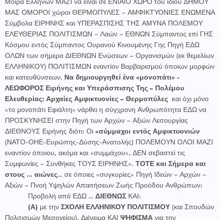
Μοίρα Ελλήνων ΜΑΖΙ να είναι σε ΕΝΙΑΙΟ ΧΩΡΟ του ιδίου ΔΗΜΟΥ
ΜΑΣ ΟΜΟΡΟΙ χώροι ΘΕΡΜΟΠΥΛΕΣ – ΑΜΦΙΚΤΥΟΝΙΕΣ ΕΝΩΜΕΝΑ
Σύμβολα ΕΙΡΗΝΗΣ και ΥΠΕΡΑΣΠΙΣΗΣ ΤΗΣ ΑΜΥΝΑ ΠΟΛΕΜΟΥ
ΕΛΕΥΘΕΡΙΑΣ ΠΟΛΙΤΙΣΜΩΝ – Λαών – ΕΘΝΩΝ Σύμπαντος επί ΓΗΣ
Κόσμου εντός Σύμπαντος Ουρανού Κινουμένης Γης Πηγή ΕΔΩ
ΟΛΩΝ των σήμερα ΔΙΕΘΝΩΝ Ενώσεων – Οργανισμών (εκ θεμελίων
ΕΛΛΗΝΙΚΟΥ) ΠΟΛΙΤΙΣΜΩΝ εναντίον Βαρβαρισμού όποιων μορφών
και κατευθύνσεων.
Να δημιουργηθεί ένα «μονοπάτι» -
ΛΕΩΦΟΡΟΣ Ειρήνης και Υπεράσπισης Της – Πολέμου
Ελευθερίας: Αρχαίες Αμφικτυονίες – Θερμοπύλες
και όχι μόνο
«το μονοπάτι Εφιάλτη» νάρθει η σύγχρονη Ανθρωπότητα ΕΔΩ να
ΠΡΟΣΚΥΝΗΣΕΙ στην Πηγή των Αρχών – Αξιών Λειτουργίας
ΔΙΕΘΝΟΥΣ Ειρήνης διότι: Οι
«σύμμαχοι εντός Αμφικτυονιών
(ΝΑΤΟ-ΟΗΕ-Ευρώπης-Δύσης-Ανατολής) ΠΟΛΕΜΟΥΝ ΟΛΟΙ ΜΑΖΙ
εναντίον όποιου, ακόμα και «συμμάχου», ΔΕΝ σεβαστεί τις
Συμφωνίες – Συνθήκες ΤΟΥΣ ΕΙΡΗΝΗΣ».
ΤΟΤΕ και Σήμερα και
στους … αιώνες
… σε όποιες «συγκυρίες» Πηγή Ιδεών – Αρχών –
Αξιών – Πνοή Υψηλών Απαιτήσεων Ζωής Προόδου Ανθρώπων:
Προβολή από ΕΔΩ …
ΔΙΕΘΝΩΣ
ΚΑΙ:
(Α)
με την
ΣΧΟΛΗ ΕΛΛΗΝΙΚΟΥ ΠΟΛΙΤΙΣΜΟΥ
(και Σπουδών
Πολιτισμών Μεσογείου). Διένειμα ΚΑΙ
ΨΗΦΙΣΜΑ
για την