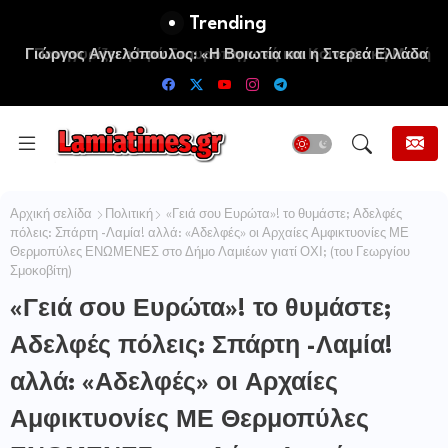
Trending
Πανηγυρίζει η Ιερά Σταυροπηγιακή και Κοινοβιακή Μονή
Μεταμορφώσεως του Σωτήρος Καμενων Βουρλων (Μονή
Αγιάς ή Καρυάς)
Αρχική σελίδα
Πολιτική
«Γειά σου Ευρώτα»! το θυμάστε; Αδελφές
πόλεις: Σπάρτη -Λαμία! αλλά: «Αδελφές» οι Αρχαίες Αμφικτυονίες ΜΕ
Θερμοπύλες ΕΝΩΜΕΝΕΣ στο Δήμο Λαμιέων γιατί ΟΧΙ; (του Γεωργίου
Σμοκοβίτη)
«Γειά σου Ευρώτα»! το θυμάστε;
Αδελφές πόλεις: Σπάρτη -Λαμία!
αλλά: «Αδελφές» οι Αρχαίες
Αμφικτυονίες ΜΕ Θερμοπύλες