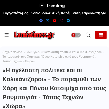
Trending
Γοργοπόταμος: Κοινοβουλευτική παρέμβαση Σαρακιώτη για
Λουκάς Αποστολίδης: «Αποκαϊδια στην Αττικοβοιωτία»
την προστασία του εμβληματικού φυσικού και ιστορικού
τοποσήμου
Αρχική σελίδα
Lifestyle
«Η αγέλαστη πολιτεία και οι Καλικάντζαροι» -
Το παραμύθι των Χάρη και Πάνου Κατσιμίχα από τους Ρουμπαγιάτ -
Τόπος Τεχνών «Χώρα»
«Η αγέλαστη πολιτεία και οι
Καλικάντζαροι» - Το παραμύθι των
Χάρη και Πάνου Κατσιμίχα από τους
Ρουμπαγιάτ - Τόπος Τεχνών
«Χώρα»