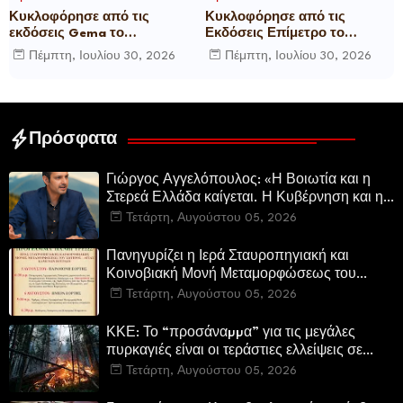
Κυκλοφόρησε από τις
Κυκλοφόρησε από τις
εκδόσεις Gema το
Εκδόσεις Επίμετρο το
μυθιστόρημα του γνωστού
αστυνομικό μυθιστόρημα της
Πέμπτη, Ιουλίου 30, 2026
Πέμπτη, Ιουλίου 30, 2026
δημοσιογράφου Γεώργιου Θ.
Κατερίνας Πανούση Οι ρόλοι
Συριόπουλου El Funcionario -
Ελεγεία στην Ευρωκρατία
των Βρυξελλών.
Πρόσφατα
Γιώργος Αγγελόπουλος: «Η Βοιωτία και η
Στερεά Ελλάδα καίγεται. Η Κυβέρνηση και η
Περιφερειακή Αρχή αυτοθαυμάζονται.»
Τετάρτη, Αυγούστου 05, 2026
Πανηγυρίζει η Ιερά Σταυροπηγιακή και
Κοινοβιακή Μονή Μεταμορφώσεως του
Σωτήρος Καμενων Βουρλων (Μονή Αγιάς ή
Τετάρτη, Αυγούστου 05, 2026
Καρυάς)
ΚΚΕ: Το “προσάναµµα” για τις μεγάλες
πυρκαγιές είναι οι τεράστιες ελλείψεις σε
µέσα και προσωπικό στην Πυροσβεστική και
Τετάρτη, Αυγούστου 05, 2026
τις δασικές υπηρεσίες