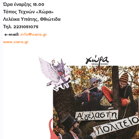
Ώρα έναρξης 15.00
Τόπος Τεχνών «Χώρα»
Λελέικα Υπάτης, Φθιώτιδα
Τηλ. 2231051075
e
-
mail
:
info
@
xwra
.
gr
www
.
xwra
.
gr