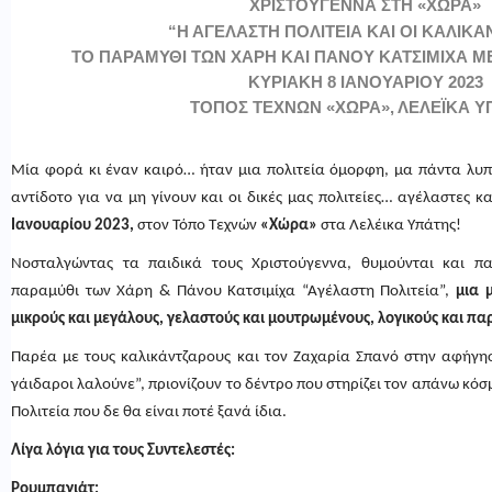
ΧΡΙΣΤΟΥΓΕΝΝΑ ΣΤΗ «ΧΩΡΑ»
“Η ΑΓΕΛΑΣΤΗ ΠΟΛΙΤΕΙΑ ΚΑΙ ΟΙ ΚΑΛΙΚΑ
ΤΟ ΠΑΡΑΜΥΘΙ ΤΩΝ ΧΑΡΗ ΚΑΙ ΠΑΝΟΥ ΚΑΤΣΙΜΙΧΑ Μ
ΚΥΡΙΑΚΗ 8 ΙΑΝΟΥΑΡΙΟΥ 2023
ΤΟΠΟΣ ΤΕΧΝΩΝ «ΧΩΡΑ», ΛΕΛΕΪΚΑ Υ
Μία φορά κι έναν καιρό… ήταν μια πολιτεία όμορφη, μα πάντα λυ
αντίδοτο για να μη γίνουν και οι δικές μας πολιτείες… αγέλαστες 
Ιανουαρίου 2023,
στον Τόπο Τεχνών
«Χώρα»
στα Λελέικα Υπάτης!
Νοσταλγώντας τα παιδικά τους Χριστούγεννα, θυμούνται και π
παραμύθι των Χάρη & Πάνου Κατσιμίχα “Αγέλαστη Πολιτεία”,
μια 
μικρούς και μεγάλους, γελαστούς και μουτρωμένους, λογικούς και πα
Παρέα με τους καλικάντζαρους και τον Ζαχαρία Σπανό στην αφήγησ
γάιδαροι λαλούνε”, πριονίζουν το δέντρο που στηρίζει τον απάνω κόσμ
Πολιτεία που δε θα είναι ποτέ ξανά ίδια.
Λίγα λόγια για τους Συντελεστές:
Ρουμπαγιάτ: