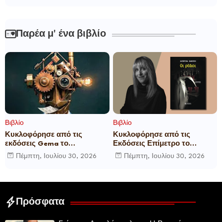
Παρέα μ' ένα βιβλίο
Βιβλίο
Βιβλίο
Κυκλοφόρησε από τις
Κυκλοφόρησε από τις
εκδόσεις Gema το
Εκδόσεις Επίμετρο το
μυθιστόρημα του γνωστού
αστυνομικό μυθιστόρημα της
Πέμπτη, Ιουλίου 30, 2026
Πέμπτη, Ιουλίου 30, 2026
δημοσιογράφου Γεώργιου Θ.
Κατερίνας Πανούση Οι ρόλοι
Συριόπουλου El Funcionario -
Ελεγεία στην Ευρωκρατία
των Βρυξελλών.
Πρόσφατα