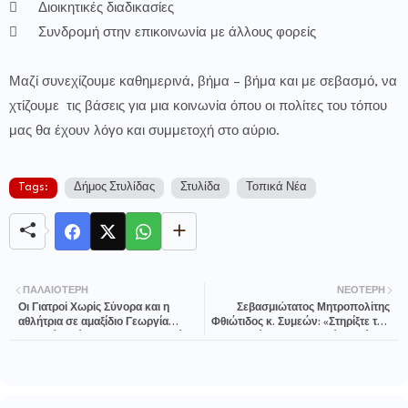

Διοικητικές διαδικασίες

Συνδρομή στην επικοινωνία με άλλους φορείς
Μαζί συνεχίζουμε καθημερινά, βήμα – βήμα και με σεβασμό, να
χτίζουμε τις βάσεις για μια κοινωνία όπου οι πολίτες του τόπου
μας θα έχουν λόγο και συμμετοχή στο αύριο.
Tags:
Δήμος Στυλίδας
Στυλίδα
Τοπικά Νέα
ΠΑΛΑΙΌΤΕΡΗ
ΝΕΌΤΕΡΗ
Οι Γιατροί Χωρίς Σύνορα και η
Σεβασμιώτατος Μητροπολίτης
αθλήτρια σε αμαξίδιο Γεωργία
Φθιώτιδος κ. Συμεών: «Στηρίξτε την
Καλτσή μαζί στον 41ο Αυθεντικό
Ενορία και στηριχθείτε από την
Μαραθώνιο
Ενορία»