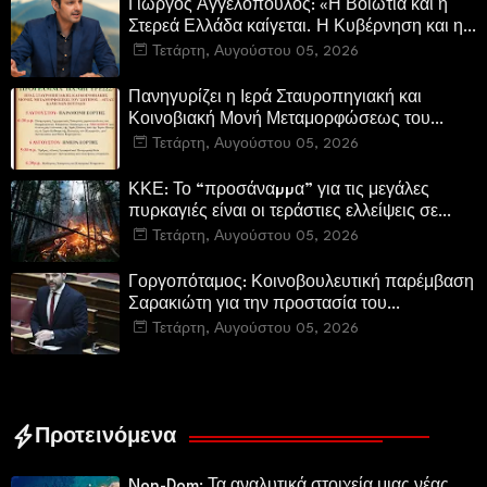
Γιώργος Αγγελόπουλος: «Η Βοιωτία και η
Στερεά Ελλάδα καίγεται. Η Κυβέρνηση και η
Περιφερειακή Αρχή αυτοθαυμάζονται.»
Τετάρτη, Αυγούστου 05, 2026
Πανηγυρίζει η Ιερά Σταυροπηγιακή και
Κοινοβιακή Μονή Μεταμορφώσεως του
Σωτήρος Καμενων Βουρλων (Μονή Αγιάς ή
Τετάρτη, Αυγούστου 05, 2026
Καρυάς)
ΚΚΕ: Το “προσάναµµα” για τις μεγάλες
πυρκαγιές είναι οι τεράστιες ελλείψεις σε
µέσα και προσωπικό στην Πυροσβεστική και
Τετάρτη, Αυγούστου 05, 2026
τις δασικές υπηρεσίες
Γοργοπόταμος: Κοινοβουλευτική παρέμβαση
Σαρακιώτη για την προστασία του
εμβληματικού φυσικού και ιστορικού
Τετάρτη, Αυγούστου 05, 2026
τοποσήμου
Προτεινόμενα
Non-Dom: Τα αναλυτικά στοιχεία μιας νέας