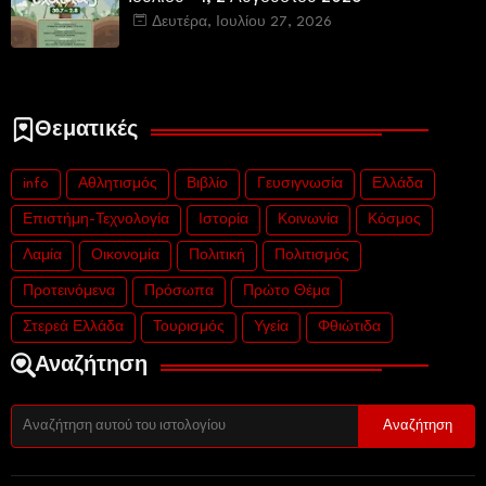
Δευτέρα, Ιουλίου 27, 2026
Θεματικές
info
Αθλητισμός
Βιβλίο
Γευσιγνωσία
Ελλάδα
Επιστήμη-Τεχνολογία
Ιστορία
Κοινωνία
Κόσμος
Λαμία
Οικονομία
Πολιτική
Πολιτισμός
Προτεινόμενα
Πρόσωπα
Πρώτο Θέμα
Στερεά Ελλάδα
Τουρισμός
Υγεία
Φθιώτιδα
Αναζήτηση