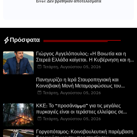
Error:
Δεν βρέθηκαν αποτελέσματα
Πρόσφατα
Γιώργος Αγγελόπουλος: «Η Βοιωτία και η
Στερεά Ελλάδα καίγεται. Η Κυβέρνηση και η
Περιφερειακή Αρχή αυτοθαυμάζονται.»
Τετάρτη, Αυγούστου 05, 2026
Πανηγυρίζει η Ιερά Σταυροπηγιακή και
Κοινοβιακή Μονή Μεταμορφώσεως του
Σωτήρος Καμενων Βουρλων (Μονή Αγιάς ή
Τετάρτη, Αυγούστου 05, 2026
Καρυάς)
ΚΚΕ: Το “προσάναµµα” για τις μεγάλες
πυρκαγιές είναι οι τεράστιες ελλείψεις σε
µέσα και προσωπικό στην Πυροσβεστική και
Τετάρτη, Αυγούστου 05, 2026
τις δασικές υπηρεσίες
Γοργοπόταμος: Κοινοβουλευτική παρέμβαση