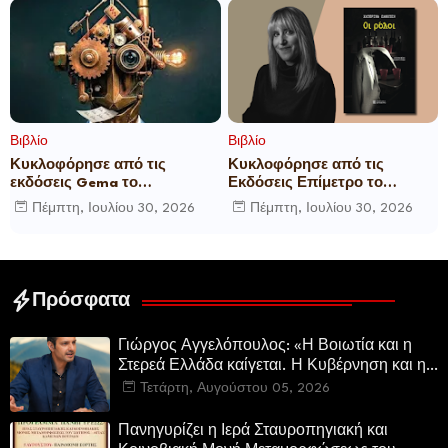
Βιβλίο
Βιβλίο
Κυκλοφόρησε από τις
Κυκλοφόρησε από τις
εκδόσεις Gema το
Εκδόσεις Επίμετρο το
μυθιστόρημα του γνωστού
αστυνομικό μυθιστόρημα της
Πέμπτη, Ιουλίου 30, 2026
Πέμπτη, Ιουλίου 30, 2026
δημοσιογράφου Γεώργιου Θ.
Κατερίνας Πανούση Οι ρόλοι
Συριόπουλου El Funcionario -
Ελεγεία στην Ευρωκρατία
των Βρυξελλών.
Πρόσφατα
Γιώργος Αγγελόπουλος: «Η Βοιωτία και η
Στερεά Ελλάδα καίγεται. Η Κυβέρνηση και η
Περιφερειακή Αρχή αυτοθαυμάζονται.»
Τετάρτη, Αυγούστου 05, 2026
Πανηγυρίζει η Ιερά Σταυροπηγιακή και