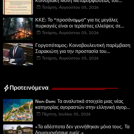
Κοινοβιακή Μονή Μεταμορφώσεως του
Σωτήρος Καμενων Βουρλων (Μονή Αγιάς ή
Τετάρτη, Αυγούστου 05, 2026
Καρυάς)
ΚΚΕ: Το “προσάναµµα” για τις μεγάλες
πυρκαγιές είναι οι τεράστιες ελλείψεις σε
µέσα και προσωπικό στην Πυροσβεστική και
Τετάρτη, Αυγούστου 05, 2026
τις δασικές υπηρεσίες
Γοργοπόταμος: Κοινοβουλευτική παρέμβαση
Σαρακιώτη για την προστασία του
εμβληματικού φυσικού και ιστορικού
Τετάρτη, Αυγούστου 05, 2026
τοποσήμου
Προτεινόμενα
Non-Dom: Τα αναλυτικά στοιχεία μιας νέας
κατηγορίας αγοραστών στην ελληνική αγορά
πολυτελών κατοικιών
Πέμπτη, Ιουλίου 30, 2026
«Τα αδέσποτα δεν γεννήθηκαν μόνα τους. Τα
δημιουργήσαμε εμείς.»