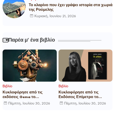
Το κλαρίνο που έχει γράψει ιστορία στα χωριά
της Ρούμελης
Κυριακή, Ιουνίου 21, 2026
Παρέα μ' ένα βιβλίο
Βιβλίο
Βιβλίο
Κυκλοφόρησε από τις
Κυκλοφόρησε από τις
εκδόσεις Gema το
Εκδόσεις Επίμετρο το
μυθιστόρημα του γνωστού
αστυνομικό μυθιστόρημα της
Πέμπτη, Ιουλίου 30, 2026
Πέμπτη, Ιουλίου 30, 2026
δημοσιογράφου Γεώργιου Θ.
Κατερίνας Πανούση Οι ρόλοι
Συριόπουλου El Funcionario -