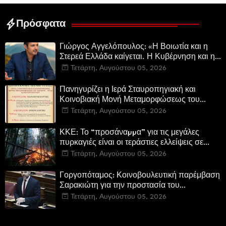
Ελεγεία στην Ευρωκρατία
των Βρυξελλών.
Πρόσφατα
Γιώργος Αγγελόπουλος: «Η Βοιωτία και η
Στερεά Ελλάδα καίγεται. Η Κυβέρνηση και η
Περιφερειακή Αρχή αυτοθαυμάζονται.»
Τετάρτη, Αυγούστου 05, 2026
Πανηγυρίζει η Ιερά Σταυροπηγιακή και
Κοινοβιακή Μονή Μεταμορφώσεως του
Σωτήρος Καμενων Βουρλων (Μονή Αγιάς ή
Τετάρτη, Αυγούστου 05, 2026
Καρυάς)
ΚΚΕ: Το “προσάναµµα” για τις μεγάλες
πυρκαγιές είναι οι τεράστιες ελλείψεις σε
µέσα και προσωπικό στην Πυροσβεστική και
Τετάρτη, Αυγούστου 05, 2026
τις δασικές υπηρεσίες
Γοργοπόταμος: Κοινοβουλευτική παρέμβαση
Σαρακιώτη για την προστασία του
εμβληματικού φυσικού και ιστορικού
Τετάρτη, Αυγούστου 05, 2026
τοποσήμου