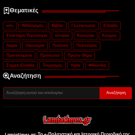
Θεματικές
info
Αθλητισμός
Βιβλίο
Γευσιγνωσία
Ελλάδα
Επιστήμη-Τεχνολογία
Ιστορία
Κοινωνία
Κόσμος
Λαμία
Οικονομία
Πολιτική
Πολιτισμός
Προτεινόμενα
Πρόσωπα
Πρώτο Θέμα
Στερεά Ελλάδα
Τουρισμός
Υγεία
Φθιώτιδα
Αναζήτηση
Lamiatimes.gr: Το e-Πολιτιστικό και Ιστορικό Περιοδικό της