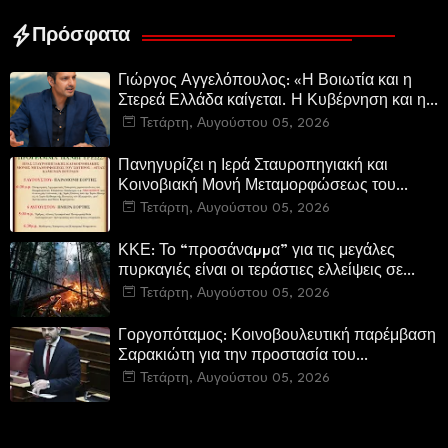
των Βρυξελλών.
Πρόσφατα
Γιώργος Αγγελόπουλος: «Η Βοιωτία και η
Στερεά Ελλάδα καίγεται. Η Κυβέρνηση και η
Περιφερειακή Αρχή αυτοθαυμάζονται.»
Τετάρτη, Αυγούστου 05, 2026
Πανηγυρίζει η Ιερά Σταυροπηγιακή και
Κοινοβιακή Μονή Μεταμορφώσεως του
Σωτήρος Καμενων Βουρλων (Μονή Αγιάς ή
Τετάρτη, Αυγούστου 05, 2026
Καρυάς)
ΚΚΕ: Το “προσάναµµα” για τις μεγάλες
πυρκαγιές είναι οι τεράστιες ελλείψεις σε
µέσα και προσωπικό στην Πυροσβεστική και
Τετάρτη, Αυγούστου 05, 2026
τις δασικές υπηρεσίες
Γοργοπόταμος: Κοινοβουλευτική παρέμβαση
Σαρακιώτη για την προστασία του
εμβληματικού φυσικού και ιστορικού
Τετάρτη, Αυγούστου 05, 2026
τοποσήμου