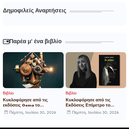
Δημοφιλείς Αναρτήσεις
Παρέα μ' ένα βιβλίο
Βιβλίο
Βιβλίο
Κυκλοφόρησε από τις
Κυκλοφόρησε από τις
εκδόσεις Gema το
Εκδόσεις Επίμετρο το
μυθιστόρημα του γνωστού
αστυνομικό μυθιστόρημα της
Πέμπτη, Ιουλίου 30, 2026
Πέμπτη, Ιουλίου 30, 2026
δημοσιογράφου Γεώργιου Θ.
Κατερίνας Πανούση Οι ρόλοι
Συριόπουλου El Funcionario -
Ελεγεία στην Ευρωκρατία