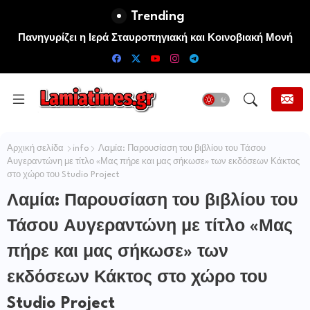
Trending
ΚΚΕ: Το “προσάναµµα” για τις μεγάλες πυρκαγιές είναι οι
Πανηγυρίζει η Ιερά Σταυροπηγιακή και Κοινοβιακή Μονή
Μεταμορφώσεως του Σωτήρος Καμενων Βουρλων (Μονή
τεράστιες ελλείψεις σε µέσα και προσωπικό στην
Πυροσβεστική και τις δασικές υπηρεσίες
Αγιάς ή Καρυάς)
Αρχική σελίδα
info
Λαμία: Παρουσίαση του βιβλίου του Τάσου
Αυγεραντώνη με τίτλο «Μας πήρε και μας σήκωσε» των εκδόσεων Κάκτος
στο χώρο του Studio Project
Λαμία: Παρουσίαση του βιβλίου του
Τάσου Αυγεραντώνη με τίτλο «Μας
πήρε και μας σήκωσε» των
εκδόσεων Κάκτος στο χώρο του
Studio Project