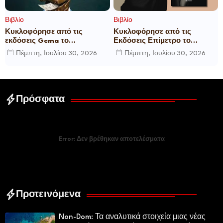
Βιβλίο
Βιβλίο
Κυκλοφόρησε από τις
Κυκλοφόρησε από τις
εκδόσεις Gema το
Εκδόσεις Επίμετρο το
μυθιστόρημα του γνωστού
αστυνομικό μυθιστόρημα της
Πέμπτη, Ιουλίου 30, 2026
Πέμπτη, Ιουλίου 30, 2026
δημοσιογράφου Γεώργιου Θ.
Κατερίνας Πανούση Οι ρόλοι
Συριόπουλου El Funcionario -
Ελεγεία στην Ευρωκρατία
των Βρυξελλών.
Πρόσφατα
Error:
Δεν βρέθηκαν αποτελέσματα
Προτεινόμενα
Non-Dom: Τα αναλυτικά στοιχεία μιας νέας