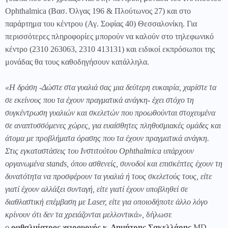
Ophthalmica (Βασ. Όλγας 196 & Πλούτωνος 27) και στο
παράρτημα του κέντρου (Αγ. Σοφίας 40) Θεσσαλονίκη. Για
περισσότερες πληροφορίες μπορούν να καλούν στο τηλεφωνικό
κέντρο (2310 263063, 2310 413131) και ειδικοί εκπρόσωποι της
μονάδας θα τους καθοδηγήσουν κατάλληλα.
«Η δράση -Δώστε στα γυαλιά σας μια δεύτερη ευκαιρία, χαρίστε τα
σε εκείνους που τα έχουν πραγματικά ανάγκη- έχει στόχο τη
συγκέντρωση γυαλιών και σκελετών που προωθούνται στοχευμένα
σε αναπτυσσόμενες χώρες, για ευαίσθητες πληθυσμιακές ομάδες και
άτομα με προβλήματα όρασης που τα έχουν πραγματικά ανάγκη.
Στις εγκαταστάσεις του Ινστιτούτου Ophthalmica υπάρχουν
οργανωμένα stands, όπου ασθενείς, συνοδοί και επισκέπτες έχουν τη
δυνατότητα να προσφέρουν τα γυαλιά ή τους σκελετούς τους, είτε
γιατί έχουν αλλάξει συνταγή, είτε γιατί έχουν υποβληθεί σε
διαθλαστική επέμβαση με Laser, είτε για οποιοδήποτε άλλο λόγο
κρίνουν ότι δεν τα χρειάζονται μελλοντικά»,
δήλωσε
ο
οφθαλμίατρος χειρουργός κ. Δημήτρης Σακελλάρης
MD,