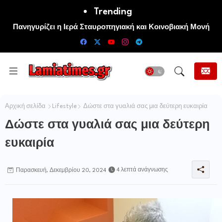
Trending
Πανηγυρίζει η Ιερά Σταυροπηγιακή και Κοινοβιακή Μονή
Μεταμορφώσεως του Σωτήρος Καμενων Βουρλων (Μονή
Αγιάς ή Καρυάς)
Αρχική σελίδα
Lifestyle
Δώστε στα γυαλιά σας μια δεύτερη ευκαιρία
Δώστε στα γυαλιά σας μια δεύτερη
ευκαιρία
4 λεπτά ανάγνωσης
Παρασκευή, Δεκεμβρίου 20, 2024