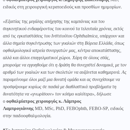
ειδικός στη χειρουργική κερατοειδούς και προσθίων ημιμορίων.
«Εξαιτίας της μεγάλης απήχησης της καμπάνιας και του
συγκινητικού ενδιαφέροντος του κοινού τα τελευταία χρόνια, εκτός
από τις εγκαταστάσεις του Ινστιτούτου Ophthalmica, υπάρχουν και
άλλα σημεία συγκέντρωσης των γυαλιών στη Βόρεια Ελλάδα, όπως
οφθαλμολογικά ιατρεία συνεργατών μας, κέντρα αποκατάστασης,
αλλά και άλλοι επαγγελματικοί χώροι. Χάρη σε όλους εσάς,
μπορούμε να εγγυηθούμε ότι η δράση θα συνεχιστεί δυναμικά, με τον
αριθμό των γυαλιών και των σκελετών να αυξάνεται καθημερινά. Ας
παραμείνουμε όλοι μαζί μια δυνατή ομάδα και ας συνεχίσουμε να
προσφέρουμε κυρίως σε παιδιά με διαθλαστικά προβλήματα τη
δυνατότητα να «γνωρίσουν» τον κόσμο καλύτερα»
,
δήλωσε
ο
οφθαλμίατρος χειρουργός κ. Λάμπρος
Λαμπρογιάννης
MD
,
MSc
,
PhD
,
FEBOphth
,
FEBO
-
SP
, ειδικός
στην παιδοοφθαλμολογία.