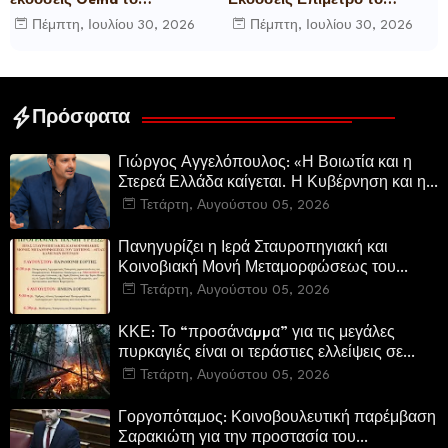
εκδόσεις Gema το
Εκδόσεις Επίμετρο το
μυθιστόρημα του γνωστού
αστυνομικό μυθιστόρημα της
Πέμπτη, Ιουλίου 30, 2026
Πέμπτη, Ιουλίου 30, 2026
δημοσιογράφου Γεώργιου Θ.
Κατερίνας Πανούση Οι ρόλοι
Συριόπουλου El Funcionario -
Ελεγεία στην Ευρωκρατία
των Βρυξελλών.
Πρόσφατα
Γιώργος Αγγελόπουλος: «Η Βοιωτία και η
Στερεά Ελλάδα καίγεται. Η Κυβέρνηση και η
Περιφερειακή Αρχή αυτοθαυμάζονται.»
Τετάρτη, Αυγούστου 05, 2026
Πανηγυρίζει η Ιερά Σταυροπηγιακή και
Κοινοβιακή Μονή Μεταμορφώσεως του
Σωτήρος Καμενων Βουρλων (Μονή Αγιάς ή
Τετάρτη, Αυγούστου 05, 2026
Καρυάς)
ΚΚΕ: Το “προσάναµµα” για τις μεγάλες
πυρκαγιές είναι οι τεράστιες ελλείψεις σε
µέσα και προσωπικό στην Πυροσβεστική και
Τετάρτη, Αυγούστου 05, 2026
τις δασικές υπηρεσίες
Γοργοπόταμος: Κοινοβουλευτική παρέμβαση
Σαρακιώτη για την προστασία του