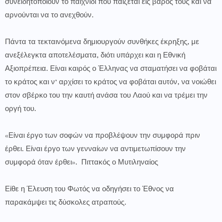
συνειδητοποιούν το παιχνίδι που παίζεται εις βάρος τους και να
αρνούνται να το ανεχθούν.
Πάντα τα τεκταινόμενα δημιουργούν συνθήκες έκρηξης, με
ανεξέλεγκτα αποτελέσματα, διότι υπάρχει και η Εθνική
Αξιοπρέπεια. Είναι καιρός ο Έλληνας να σταματήσει να φοβάται
το κράτος και ν’ αρχίσει το κράτος να φοβάται αυτόν, να νοιώθει
στον σβέρκο του την καυτή ανάσα του Λαού και να τρέμει την
οργή του.
«Είναι έργο των σοφών να προβλέψουν την συμφορά πριν
έρθει. Είναι έργο των γενναίων να αντιμετωπίσουν την
συμφορά όταν έρθει». Πιττακός ο Μυτιληναίος
Είθε η Έλευση του Φωτός να οδηγήσει το Έθνος να
παρακάμψει τις δύσκολες ατραπούς.