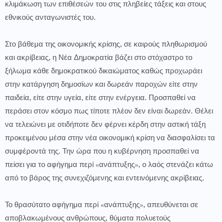
κλιμάκωση των επιθέσεών του στις πληβείες τάξεις και στους
εθνικούς ανταγωνιστές του.
Στο βάθεμα της οικονομικής κρίσης, σε καιρούς πληθωρισμού
και ακρίβειας, η Νέα Δημοκρατία βάζει στο στόχαστρο το
ξήλωμα κάθε δημοκρατικού δικαιώματος καθώς προχωράει
στην κατάργηση δημοσίων και δωρεάν παροχών είτε στην
παιδεία, είτε στην υγεία, είτε στην ενέργεια. Προσπαθεί να
περάσει στον κόσμο πως τίποτε πλέον δεν είναι δωρεάν. Θέλει
να τελειώνει με οτιδήποτε δεν φέρνει κέρδη στην αστική τάξη
προκειμένου μέσα στην νέα οικονομική κρίση να διασφαλίσει τα
συμφέροντά της. Την ώρα που η κυβέρνηση προσπαθεί να
πείσει για το αφήγημα περί «ανάπτυξης», ο λαός στενάζει κάτω
από το βάρος της συνεχιζόμενης και εντεινόμενης ακρίβειας.
Το θρασύτατο αφήγημα περί «ανάπτυξης», απευθύνεται σε
αποβλακωμένους ανθρώπους, θύματα πολυετούς