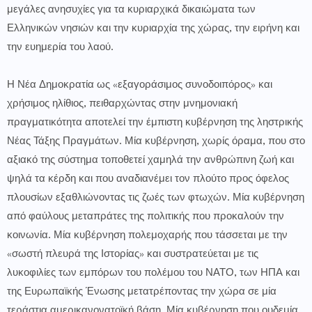
μεγάλες ανησυχίες για τα κυριαρχικά δικαιώματα των
Ελληνικών νησιών και την κυριαρχία της χώρας, την ειρήνη και
την ευημερία του λαού.
Η Νέα Δημοκρατία ως «εξαγοράσιμος συνοδοιπόρος» και
χρήσιμος ηλίθιος, πειθαρχώντας στην μνημονιακή
πραγματικότητα αποτελεί την έμπιστη κυβέρνηση της ληστρικής
Νέας Τάξης Πραγμάτων. Μία κυβέρνηση, χωρίς όραμα, που στο
αξιακό της σύστημα τοποθετεί χαμηλά την ανθρώπινη ζωή και
ψηλά τα κέρδη και που αναδιανέμει τον πλούτο προς όφελος
πλουσίων εξαθλιώνοντας τις ζωές των φτωχών. Μία κυβέρνηση
από φαύλους μεταπράτες της πολιτικής που προκαλούν την
κοινωνία. Μία κυβέρνηση πολεμοχαρής που τάσσεται με την
«σωστή πλευρά της Ιστορίας» και συστρατεύεται με τις
λυκοφιλίες των εμπόρων του πολέμου του ΝΑΤΟ, των ΗΠΑ και
της Ευρωπαϊκής Ένωσης μετατρέποντας την χώρα σε μία
τεράστια αμερικανονατοϊκή βάση. Μία κυβέρνηση που ουδεμία