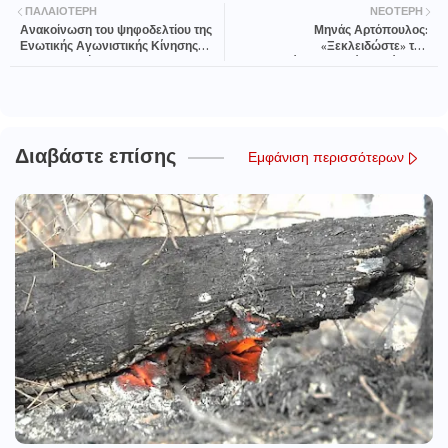
ΠΑΛΑΙΌΤΕΡΗ
ΝΕΌΤΕΡΗ
Ανακοίνωση του ψηφοδελτίου της
Μηνάς Αρτόπουλος:
Ενωτικής Αγωνιστικής Κίνησης
«Ξεκλειδώστε» την
Πυροσβεστών (Ε.Α.Κ.Π.)
επισκεψιμότητα στη λίμνη Λάδωνα
Διαβάστε επίσης
Εμφάνιση περισσότερων