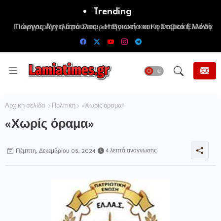
Trending
Πανηγυρίζει η Ιερά Σταυροπηγιακή και Κοινοβιακή Μονή
Μεταμορφώσεως του Σωτήρος Καμενων Βουρλων (Μονή
Αγιάς ή Καρυάς)
Αρχική σελίδα
Πολιτική
«Χωρίς όραμα»
«Χωρίς όραμα»
4 λεπτά ανάγνωσης
Πέμπτη, Δεκεμβρίου 05, 2024