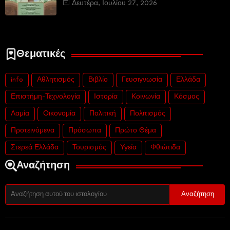
Δευτέρα, Ιουλίου 27, 2026
Θεματικές
info
Αθλητισμός
Βιβλίο
Γευσιγνωσία
Ελλάδα
Επιστήμη-Τεχνολογία
Ιστορία
Κοινωνία
Κόσμος
Λαμία
Οικονομία
Πολιτική
Πολιτισμός
Προτεινόμενα
Πρόσωπα
Πρώτο Θέμα
Στερεά Ελλάδα
Τουρισμός
Υγεία
Φθιώτιδα
Αναζήτηση