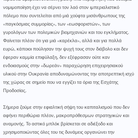
νομιμοποίηση έχει να σέρνει τον λαό στον ιμπεριαλιστικό
πόλεμο που συντελείται από μιά χούφτα μισάνθρωπους της
«παγκόσμιας συμμορίας», των «εωσφοριστών», των
γυρολόγων των πολεμικών βιομηχανιών και του εγκλήματος.
Φαίνεται πλέον ότι για μιά «καρέκλα», αλλά και για πολλά
ευρώ, κάποιοι πούλησαν την ψυχή τους στον διάβολο και δεν
έφεραν καμμία επιφύλαξη, δεν εξέφρασαν ούτε καν
ενδοιασμούς στην «δωρεάν» παραχώρηση επιχειρησιακού
υλικού στην Ουκρανία αποδυναμώνοντας την αποτρεπτική ισχύ
της χώρας σε σημείο που να εγγίζει τα όρια της Εσχάτης
Προδοσίας.
Σήμερα ζούμε στην εφιαλτική σήψη του καπιταλισμού που δεν
αφήνει περιθώρια πλέον, μακροπρόθεσμων στρατηγικών και
αναμονής. Το αστικό μπλόκ βρίσκεται σε αδιέξοδο και
χρησιμοποιώντας όλες του τις δυνάμεις οργανώνει την