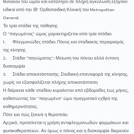
θύλακου του ώμου και καταλήγει σε πλήρη αγκύλωση εξηγούν
ειδικοί από την ΙΒ’ Ορθοπαιδική Κλινική του Metropolitan
General.
Τα τρία στάδια της πάθησης
Ο "παγωμένος" ώμος χαρακτηρίζεται από τρία στάδια:
1.
Φλεγμονώδες στάδιο: Πόνος και σταδιακός περιορισμός
της κίνησης
2.
Στάδιο "παγώματος": Μείωση του πόνου αλλά έντονη
δυσκαμψία
3.
Στάδιο αποκατάστασης: Σταδιακή επαναφορά της κίνησης,
χωρίς να εξασφαλίζεται πλήρης αποκατάσταση
Η διάρκεια κάθε σταδίου κυμαίνεται από εβδομάδες έως μήνες,
καθιστώντας τον "παγωμένο" ώμο πραγματικό εχθρό της
καθημερινότητας.
Πότε και πώς ξεκινά η θεραπεία;
Αρχικά, προτείνεται η χρήση αντιφλεγμονωδών φαρμάκων και
φυσικοθεραπειών. Αν όμως ο πόνος και η δυσκαμψία διαρκούν