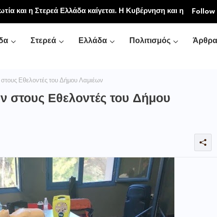
ιακή και Κοινοβιακή Μονή Μεταμορφώσεως του
ωτία και η Στερεά Ελλάδα καίγεται. Η Κυβέρνηση και η
Follow
νή Αγιάς ή Καρυάς)
ζονται.»
δα
Στερεά
Ελλάδα
Πολιτισμός
Άρθρ
στους Εθελοντές του Δήμου Λαμιέων
ν στους Εθελοντές του Δήμου