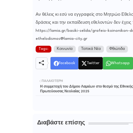
Αν θέλεις κι εσύ να εγγραφείς στο Μητρώο Εθελο
δράσεις και την εκπαίδευση εθελοντών δεν έχεις
https://lamia.gr/basiki-selida/grafeio-koinonikon
ethelodismos@lamia-city.gr
Tags:
Κοινωνία
Τοπικά Νέα
Φθιώτιδα
Facebook
Twitter
Whatsapp
ΠΑΛΑΙΌΤΕΡΗ
Η συμμετοχή του Δήμου Λαμιέων στο θεσμό της Εθνικής
Πρωτεύουσας Νεολαίας 2025
Διαβάστε επίσης