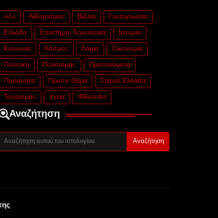
info
Αθλητισμός
Βιβλίο
Γευσιγνωσία
Ελλάδα
Επιστήμη-Τεχνολογία
Ιστορία
Κοινωνία
Κόσμος
Λαμία
Οικονομία
Πολιτική
Πολιτισμός
Προτεινόμενα
Πρόσωπα
Πρώτο Θέμα
Στερεά Ελλάδα
Τουρισμός
Υγεία
Φθιώτιδα
Αναζήτηση
της