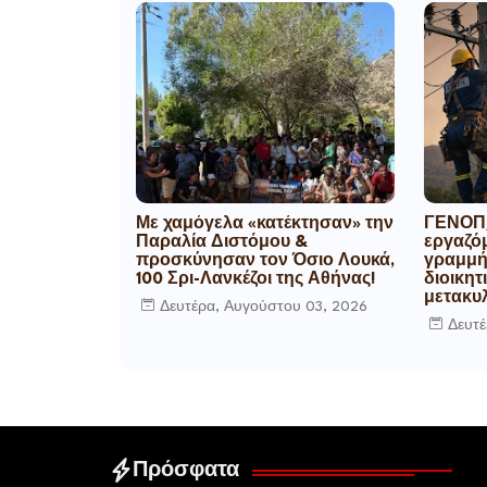
Με χαμόγελα «κατέκτησαν» την
ΓΕΝΟΠ/
Παραλία Διστόμου &
εργαζό
προσκύνησαν τον Όσιο Λουκά,
γραμμή 
100 Σρι-Λανκέζοι της Αθήνας!
διοικητ
μετακυλ
Δευτέρα, Αυγούστου 03, 2026
Δευτέ
Πρόσφατα