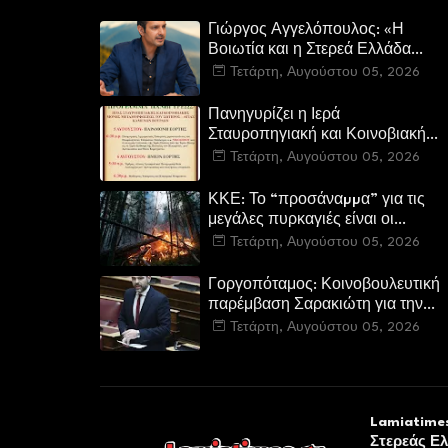
Γιώργος Αγγελόπουλος: «Η
Βοιωτία και η Στερεά Ελλάδα
καίγεται. Η Κυβέρνηση και η
Τετάρτη, Αυγούστου 05, 2026
Περιφερειακή Αρχή
αυτοθαυμάζονται.»
Πανηγυρίζει η Ιερά
Σταυροπηγιακή και Κοινοβιακή
Μονή Μεταμορφώσεως του
Τετάρτη, Αυγούστου 05, 2026
Σωτήρος Καμενων Βουρλων
(Μονή Αγιάς ή Καρυάς)
ΚΚΕ: Το “προσάναµµα” για τις
μεγάλες πυρκαγιές είναι οι
τεράστιες ελλείψεις σε µέσα και
Τετάρτη, Αυγούστου 05, 2026
προσωπικό στην Πυροσβεστική
και τις δασικές υπηρεσίες
Γοργοπόταμος: Κοινοβουλευτική
παρέμβαση Σαρακιώτη για την
προστασία του εμβληματικού
Τετάρτη, Αυγούστου 05, 2026
φυσικού και ιστορικού τοποσήμο
Lamiatimes
Στερεάς Ε