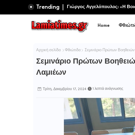
Trending
Πανηγυρίζει η Ιερά Σταυροπηγ
Γιώργος Αγγελόπουλος: «Η Βοι
Σωτήρος Καμενων Βουρλων (Μο
Περιφερειακή Αρχή αυτοθαυμά
Home
Φθιώτι
Αρχική σελίδα
Φθιώτιδα
Σεμινάριο Πρώτων Βοηθειών 
Σεμινάριο Πρώτων Βοηθειώ
Λαμιέων
1 λεπτά ανάγνωσης
Τρίτη, Δεκεμβρίου 17, 2024