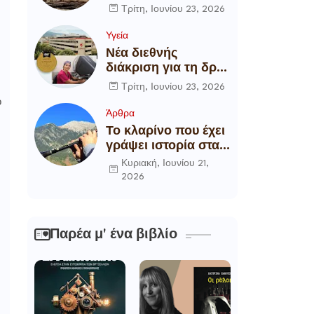
αποξήλωση των
Τρίτη, Ιουνίου 23, 2026
ενεργειακών
υποδομών της
Υγεία
χώρας
Νέα διεθνής
διάκριση για τη δρ
Θάλεια
Τρίτη, Ιουνίου 23, 2026
Πετροπούλου,
ο
Διευθύντρια
Άρθρα
Xειρουργό του
Το κλαρίνο που έχει
Metropolitan
γράψει ιστορία στα
General
χωριά της Ρούμελης
Κυριακή, Ιουνίου 21,
2026
Παρέα μ' ένα βιβλίο