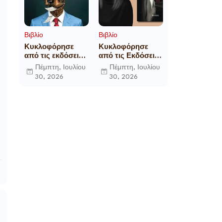
Βιβλίο
Βιβλίο
Κυκλοφόρησε
Κυκλοφόρησε
από τις εκδόσεις
από τις Εκδόσεις
Gema το
Επίμετρο το
Πέμπτη, Ιουλίου
Πέμπτη, Ιουλίου
μυθιστόρημα του
αστυνομικό
30, 2026
30, 2026
γνωστού
μυθιστόρημα της
δημοσιογράφου
Κατερίνας
Γεώργιου Θ.
Πανούση Οι ρόλοι
Συριόπουλου El
Funcionario -
Ελεγεία στην
Ευρωκρατία των
Βρυξελλών.