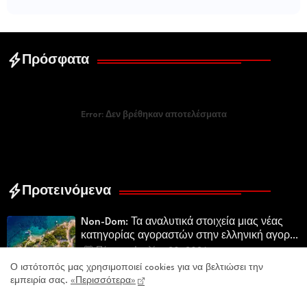
Πρόσφατα
Error:
Δεν βρέθηκαν αποτελέσματα
Προτεινόμενα
Non-Dom: Τα αναλυτικά στοιχεία μιας νέας
κατηγορίας αγοραστών στην ελληνική αγορά
πολυτελών κατοικιών
Πέμπτη, Ιουλίου 30, 2026
Ο ιστότοπός μας χρησιμοποιεί cookies για να βελτιώσει την
«Τα αδέσποτα δεν γεννήθηκαν μόνα τους. Τα
εμπειρία σας.
«Περισσότερα»
δημιουργήσαμε εμείς.»