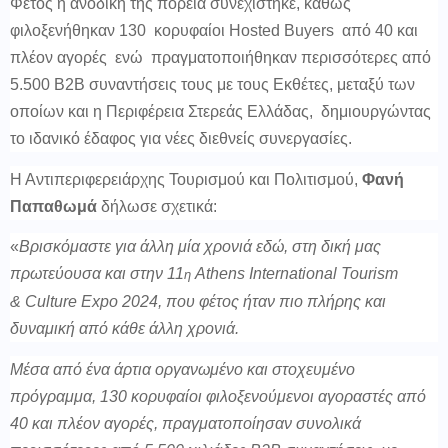
Φέτος η ανοδική της πορεία συνεχίστηκε, καθώς
φιλοξενήθηκαν 130 κορυφαίοι Hosted Buyers από 40 και
πλέον αγορές ενώ πραγματοποιήθηκαν περισσότερες από
5.500 Β2Β συναντήσεις τους με τους Εκθέτες, μεταξύ των
οποίων και η Περιφέρεια Στερεάς Ελλάδας, δημιουργώντας
το ιδανικό έδαφος για νέες διεθνείς συνεργασίες.
Η Αντιπεριφερειάρχης Τουρισμού και Πολιτισμού,
Φανή
Παπαθωμά
δήλωσε σχετικά:
«
Βρισκόμαστε για άλλη μία χρονιά εδώ, στη δική μας
πρωτεύουσα και στην 11
Athens
International
Tourism
η
&
Culture
Expo 2024, που φέτος ήταν πιο πλήρης και
δυναμική από κάθε άλλη χρονιά.
Μέσα από ένα άρτια οργανωμένο και στοχευμένο
πρόγραμμα, 130 κορυφαίοι φιλοξενούμενοι αγοραστές από
40 και πλέον αγορές, πραγματοποίησαν συνολικά