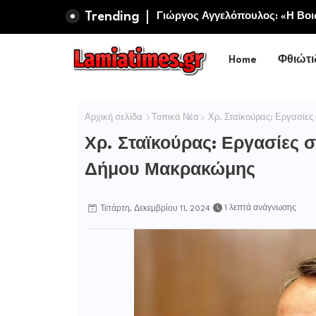
Trending
Πανηγυρίζει η Ιερά Σταυροπηγ
Γιώργος Αγγελόπουλος: «Η Βοι
Σωτήρος Καμενων Βουρλων (Μο
Περιφερειακή Αρχή αυτοθαυμά
Home
Φθιώτι
Αρχική σελίδα
Τοπικά Νέα
Χρ. Σταϊκούρας: Εργασίες 
Χρ. Σταϊκούρας: Εργασίες σ
Δήμου Μακρακώμης
1 λεπτά ανάγνωσης
Τετάρτη, Δεκεμβρίου 11, 2024