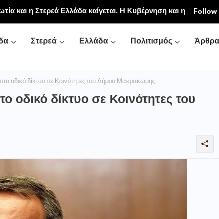
ιακή και Κοινοβιακή Μονή Μεταμορφώσεως του
ωτία και η Στερεά Ελλάδα καίγεται. Η Κυβέρνηση και η
Follow
νή Αγιάς ή Καρυάς)
ζονται.»
δα
Στερεά
Ελλάδα
Πολιτισμός
Άρθρ
στο οδικό δίκτυο σε Κοινότητες του Δήμου Μακρακώμης
το οδικό δίκτυο σε Κοινότητες του