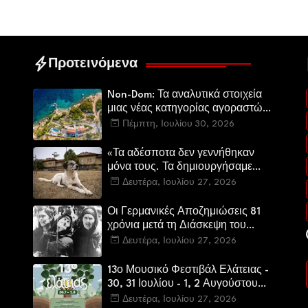
Προτεινόμενα
Non-Dom: Τα αναλυτικά στοιχεία
μιας νέας κατηγορίας αγοραστών
στην ελληνική αγορά πολυτελών
Πέμπτη, Ιουλίου 30, 2026
κατοικιών
«Τα αδέσποτα δεν γεννήθηκαν
μόνα τους. Τα δημιουργήσαμε
εμείς.»
Δευτέρα, Ιουλίου 27, 2026
Οι Γερμανικές Αποζημιώσεις 81
χρόνια μετά τη Διάσκεψη του
Πότσνταμ
Δευτέρα, Ιουλίου 27, 2026
13ο Μουσικό Φεστιβάλ Ελάτειας -
30, 31 Ιουλίου - 1, 2 Αυγούστου
2026
Δευτέρα, Ιουλίου 27, 2026