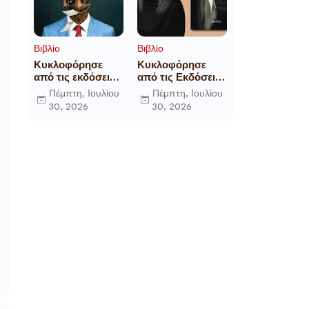
Βιβλίο
Βιβλίο
Κυκλοφόρησε
Κυκλοφόρησε
από τις εκδόσεις
από τις Εκδόσεις
Gema το
Επίμετρο το
Πέμπτη, Ιουλίου
Πέμπτη, Ιουλίου
μυθιστόρημα του
αστυνομικό
30, 2026
30, 2026
γνωστού
μυθιστόρημα της
δημοσιογράφου
Κατερίνας
Γεώργιου Θ.
Πανούση Οι ρόλοι
Συριόπουλου El
Funcionario -
Ελεγεία στην
Ευρωκρατία των
Βρυξελλών.