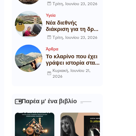
αποξήλωση των
Τρίτη, Ιουνίου 23, 2026
ενεργειακών
υποδομών της
Υγεία
χώρας
Νέα διεθνής
διάκριση για τη δρ
Θάλεια
Τρίτη, Ιουνίου 23, 2026
Πετροπούλου,
Διευθύντρια
Άρθρα
Xειρουργό του
Το κλαρίνο που έχει
Metropolitan
γράψει ιστορία στα
General
χωριά της Ρούμελης
Κυριακή, Ιουνίου 21,
2026
Παρέα μ' ένα βιβλίο