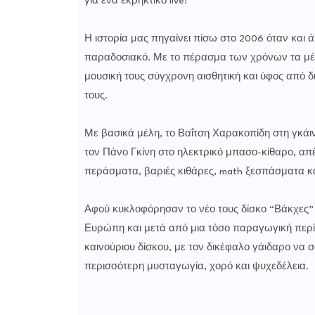
για ένα εκρηκτικό live!
Η ιστορία μας πηγαίνει πίσω στο 2006 όταν και 
παραδοσιακό. Με το πέρασμα των χρόνων τα μέλ
μουσική τους σύγχρονη αισθητική και ύφος από δ
τους.
Με βασικά μέλη, το Βαΐτση Χαρακοπίδη στη γκάιντ
τον Πάνο Γκίνη στο ηλεκτρικό μπασο-κίθαρο, απέ
περάσματα, βαριές κιθάρες, math ξεσπάσματα κα
Αφού κυκλοφόρησαν το νέο τους δίσκο “Βάκχες” 
Ευρώπη και μετά από μια τόσο παραγωγική περίο
καινούριου δίσκου, με τον δικέφαλο γάιδαρο να σα
περισσότερη μυσταγωγία, χορό και ψυχεδέλεια.