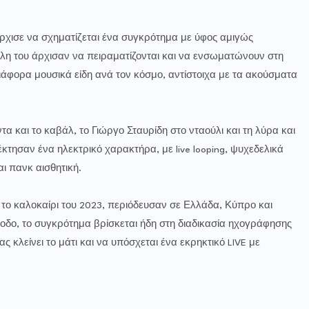
άρχισε να σχηματίζεται ένα συγκρότημα με ύφος αμιγώς
η του άρχισαν να πειραματίζονται και να ενσωματώνουν στη
ιάφορα μουσικά είδη ανά τον κόσμο, αντίστοιχα με τα ακούσματα
α και το καβάλ, το Γιώργο Σταυρίδη στο νταούλι και τη λύρα και
κτησαν ένα ηλεκτρικό χαρακτήρα, με live looping, ψυχεδελικά
ι πανκ αισθητική.
το καλοκαίρι του 2023, περιόδευσαν σε Ελλάδα, Κύπρο και
δο, το συγκρότημα βρίσκεται ήδη στη διαδικασία ηχογράφησης
ς κλείνει το μάτι και να υπόσχεται ένα εκρηκτικό LIVE με