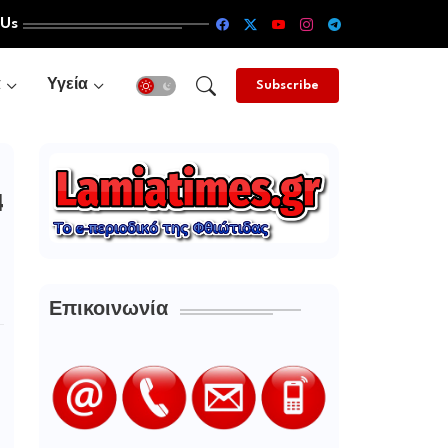
 Us
α
Υγεία
Subscribe
4
Επικοινωνία