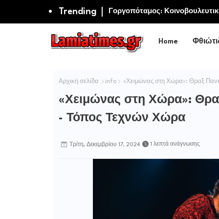
Trending
Λουκάς Αποστολίδης: «Αποκαϊδ
Γοργοπόταμος: Κοινοβουλευτι
εμβληματικού φυσικού και ισ
Home
Φθιώτι
Αρχική σελίδα
info
«Χειμώνας στη Χώρα»: Θραξ Πανκ
«Χειμώνας στη Χώρα»: Θραξ
- Τόπος Τεχνών Χώρα
1 λεπτά ανάγνωσης
Τρίτη, Δεκεμβρίου 17, 2024