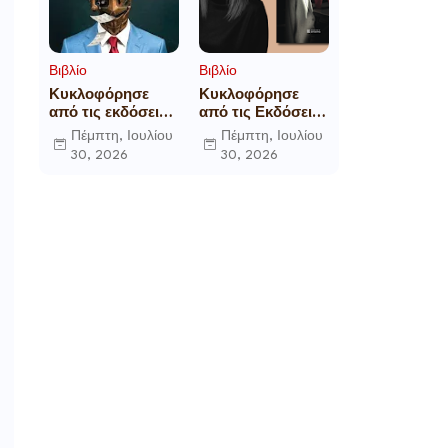
Βιβλίο
Βιβλίο
Κυκλοφόρησε
Κυκλοφόρησε
από τις εκδόσεις
από τις Εκδόσεις
Gema το
Επίμετρο το
Πέμπτη, Ιουλίου
Πέμπτη, Ιουλίου
μυθιστόρημα του
αστυνομικό
30, 2026
30, 2026
γνωστού
μυθιστόρημα της
δημοσιογράφου
Κατερίνας
Γεώργιου Θ.
Πανούση Οι ρόλοι
Συριόπουλου El
Funcionario -
Ελεγεία στην
Ευρωκρατία των
Βρυξελλών.