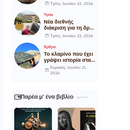
αποξήλωση των
Τρίτη, Ιουνίου 23, 2026
ενεργειακών
υποδομών της
Υγεία
χώρας
Νέα διεθνής
διάκριση για τη δρ
Θάλεια
Τρίτη, Ιουνίου 23, 2026
Πετροπούλου,
Διευθύντρια
Άρθρα
Xειρουργό του
Το κλαρίνο που έχει
Metropolitan
γράψει ιστορία στα
General
χωριά της Ρούμελης
Κυριακή, Ιουνίου 21,
2026
Παρέα μ' ένα βιβλίο