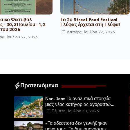
υσικό Φεστιβάλ
Το 2ο Street Food Festival
 - 30, 31 Ιουλίου - 1, 2
Γλύφας έρχεται στη Γλύφα!
του 2026
Δευτέρα, Ιουλίου 27, 2026
ρα, Ιουλίου 27, 2026
Προτεινόμενα
Non-Dom: Τα αναλυτικά στοιχεία
μιας νέας κατηγορίας αγοραστών
στην ελληνική αγορά πολυτελών
Πέμπτη, Ιουλίου 30, 2026
κατοικιών
«Τα αδέσποτα δεν γεννήθηκαν
μόνα τους. Τα δημιουργήσαμε