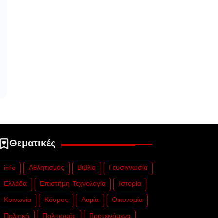
Θεματικές
info
Αθλητισμός
Βιβλίο
Γευσιγνωσία
Ελλάδα
Επιστήμη-Τεχνολογία
Ιστορία
Κοινωνία
Κόσμος
Λαμία
Οικονομία
Πολιτική
Πολιτισμός
Προτεινόμενα