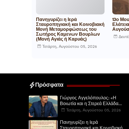
Πανηγυρίζει η Ιερά
13ο Μο
Σταυροπηγιακή και Κοινοβιακή
Ελάτειας
Μονή Μεταμορφώσεως του
Αυγούσ
Σωτήρος Καμενων Βουρλων
Δευτέ
(Μονή Αγιάς ή Καρυάς)
Τετάρτη, Αυγούστου 05, 2026
Πρόσφατα
Γιώργος Αγγελόπουλος: «Η
Βοιωτία και η Στερεά Ελλάδα
καίγεται. Η Κυβέρνηση και η
Τετάρτη, Αυγούστου 05, 2026
Περιφερειακή Αρχή
αυτοθαυμάζονται.»
Πανηγυρίζει η Ιερά
Σταυροπηγιακή και Κοινοβιακή