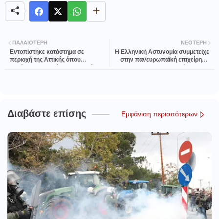
ΠΑΛΑΙΌΤΕΡΗ
ΝΕΌΤΕΡΗ
Εντοπίστηκε κατάστημα σε
Η Ελληνική Αστυνομία συμμετείχε
περιοχή της Αττικής όπου
στην πανευρωπαϊκή επιχείρηση
διεξάγονταν παράνομα τυχερά
«Fever» για την καταπολέμηση της
παίγνια – 5 συλλήψεις από τη
πορνογραφίας ανηλίκων
Δ.Α.Ο.Ε.
Διαβάστε επίσης
Εμφάνιση περισσότερων