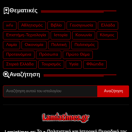
Θεματικές
info
Αθλητισμός
Βιβλίο
Γευσιγνωσία
Ελλάδα
Επιστήμη-Τεχνολογία
Ιστορία
Κοινωνία
Κόσμος
Λαμία
Οικονομία
Πολιτική
Πολιτισμός
Προτεινόμενα
Πρόσωπα
Πρώτο Θέμα
Στερεά Ελλάδα
Τουρισμός
Υγεία
Φθιώτιδα
Αναζήτηση
Lamiatimes.gr: Το e-Πολιτιστικό και Ιστορικό Περιοδικό της