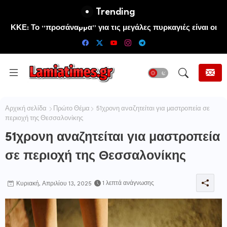
Trending
ΚΚΕ: Το “προσάναµµα” για τις μεγάλες πυρκαγιές είναι οι
τεράστιες ελλείψεις σε µέσα και προσωπικό στην
Πυροσβεστική και τις δασικές υπηρεσίες
Αρχική σελίδα
Πρώτο Θέμα
51χρονη αναζητείται για μαστροπεία σε
περιοχή της Θεσσαλονίκης
51χρονη αναζητείται για μαστροπεία
σε περιοχή της Θεσσαλονίκης
1 λεπτά ανάγνωσης
Κυριακή, Απριλίου 13, 2025