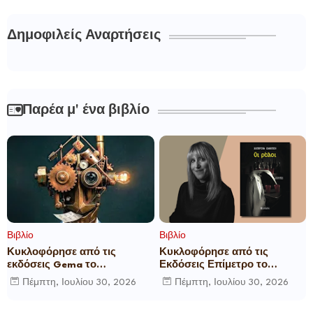
Δημοφιλείς Αναρτήσεις
Παρέα μ' ένα βιβλίο
Βιβλίο
Βιβλίο
Κυκλοφόρησε από τις
Κυκλοφόρησε από τις
εκδόσεις Gema το
Εκδόσεις Επίμετρο το
μυθιστόρημα του γνωστού
αστυνομικό μυθιστόρημα της
Πέμπτη, Ιουλίου 30, 2026
Πέμπτη, Ιουλίου 30, 2026
δημοσιογράφου Γεώργιου Θ.
Κατερίνας Πανούση Οι ρόλοι
Συριόπουλου El Funcionario -