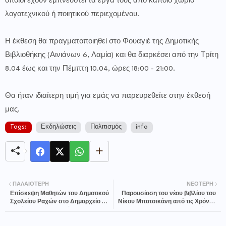
οποίοι έχουν εμπνευστεί τα έργα τους από κάποιο χωρίο
λογοτεχνικού ή ποιητικού περιεχομένου.
Η έκθεση θα πραγματοποιηθεί στο Φουαγιέ της Δημοτικής
Βιβλιοθήκης (Αινιάνων 6, Λαμία) και θα διαρκέσει από την Τρίτη
8.04 έως και την Πέμπτη 10.04, ώρες 18:00 - 21:00.
Θα ήταν ιδιαίτερη τιμή για εμάς να παρευρεθείτε στην έκθεσή
μας.
Tags:
Εκδηλώσεις
Πολιτισμός
info
ΠΑΛΑΙΌΤΕΡΗ
ΝΕΌΤΕΡΗ
Επίσκεψη Μαθητών του Δημοτικού
Παρουσίαση του νέου βιβλίου του
Σχολείου Ραχών στο Δημαρχείο και
Νίκου Μπατσικάνη από τις Χρόνος
Συνάντηση με τον Δήμαρχο
Εκδόσεις