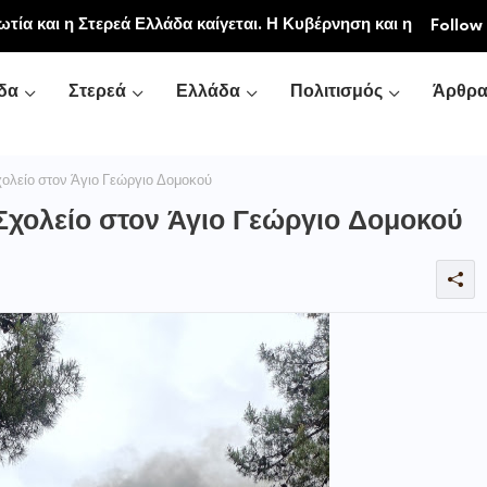
ιακή και Κοινοβιακή Μονή Μεταμορφώσεως του
ωτία και η Στερεά Ελλάδα καίγεται. Η Κυβέρνηση και η
Follow
νή Αγιάς ή Καρυάς)
ζονται.»
δα
Στερεά
Ελλάδα
Πολιτισμός
Άρθρ
ολείο στον Άγιο Γεώργιο Δομοκού
Σχολείο στον Άγιο Γεώργιο Δομοκού