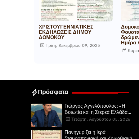
ΧΡΙΣΤΟΥΓΕΝΝΙΑΤΙΚΕΣ
Δομοκός
ΕΚΔΗΛΩΣΕΙΣ ΔΗΜΟΥ
Φουστα
ΔΟΜΟΚΟΥ
δρώμεν
Ημέρα 
Τρίτη, Δεκεμβρίου 09, 2025
Κυρια
Πρόσφατα
Γιώργος Αγγελόπουλος: «Η
Βοιωτία και η Στερεά Ελλάδα
καίγεται. Η Κυβέρνηση και η
Τετάρτη, Αυγούστου 05, 2026
Περιφερειακή Αρχή
αυτοθαυμάζονται.»
Πανηγυρίζει η Ιερά