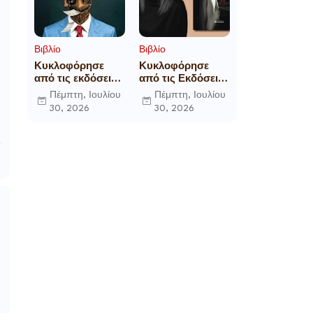
Βιβλίο
Βιβλίο
Κυκλοφόρησε
Κυκλοφόρησε
από τις εκδόσεις
από τις Εκδόσεις
Gema το
Επίμετρο το
Πέμπτη, Ιουλίου
Πέμπτη, Ιουλίου
μυθιστόρημα του
αστυνομικό
30, 2026
30, 2026
γνωστού
μυθιστόρημα της
δημοσιογράφου
Κατερίνας
Γεώργιου Θ.
Πανούση Οι ρόλοι
Συριόπουλου El
Funcionario -
Ελεγεία στην
Ευρωκρατία των
Βρυξελλών.