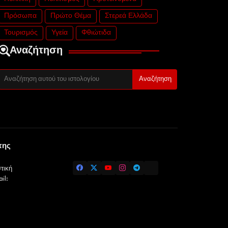
Πρόσωπα
Πρώτο Θέμα
Στερεά Ελλάδα
Τουρισμός
Υγεία
Φθιώτιδα
Αναζήτηση
της
τική
il: