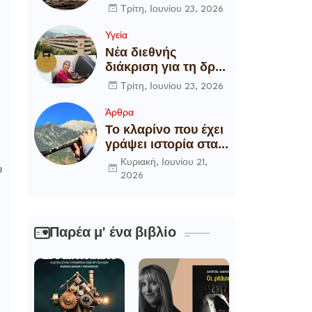
αποξήλωση των
Τρίτη, Ιουνίου 23, 2026
ενεργειακών
υποδομών της
Υγεία
χώρας
Νέα διεθνής
διάκριση για τη δρ
Θάλεια
Τρίτη, Ιουνίου 23, 2026
Πετροπούλου,
Διευθύντρια
Άρθρα
Xειρουργό του
Το κλαρίνο που έχει
Metropolitan
γράψει ιστορία στα
General
χωριά της Ρούμελης
Κυριακή, Ιουνίου 21,
ύ
2026
Παρέα μ' ένα βιβλίο