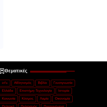
Θεματικές
info
Αθλητισμός
Βιβλίο
Γευσιγνωσία
Ελλάδα
Επιστήμη-Τεχνολογία
Ιστορία
Κοινωνία
Κόσμος
Λαμία
Οικονομία
Πολιτική
Πολιτισμός
Προτεινόμενα