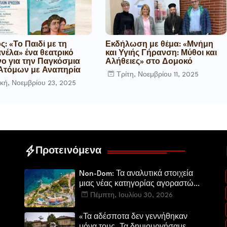
: «Το Παιδί με τη
Εκδήλωση με θέμα: «Μνήμη
νέλα» ένα θεατρικό
και Υγιής Γήρανση: Μύθοι και
ο για την Παγκόσμια
Αλήθειες» στο Δομοκό
Ατόμων με Αναπηρία
Τρίτη, Νοεμβρίου 11, 2025
κή, Νοεμβρίου 23, 2025
Προτεινόμενα
Non-Dom: Τα αναλυτικά στοιχεία
μιας νέας κατηγορίας αγοραστών
στην ελληνική αγορά πολυτελών
Πέμπτη, Ιουλίου 30, 2026
κατοικιών
«Τα αδέσποτα δεν γεννήθηκαν