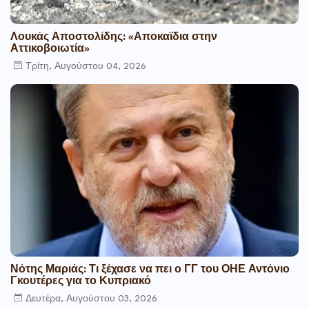
Λουκάς Αποστολίδης: «Αποκαϊδια στην
Αττικοβοιωτία»
Τρίτη, Αυγούστου 04, 2026
Νότης Μαριάς: Τι ξέχασε να πει ο ΓΓ του ΟΗΕ Αντόνιο
Γκουτέρες για το Κυπριακό
Δευτέρα, Αυγούστου 03, 2026