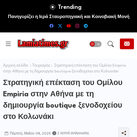
Trending
Πανηγυρίζει η Ιερά Σταυροπηγιακή και Κοινοβιακή Μονή
Μεταμορφώσεως του Σωτήρος Καμενων Βουρλων (Μονή
Αγιάς ή Καρυάς)
Αρχική σελίδα
Τουρισμός
Στρατηγική επέκταση του Ομίλου Empiria
στην Αθήνα με τη δημιουργία boutique ξενοδοχείου στο Κολωνάκι
Στρατηγική επέκταση του Ομίλου
Empiria στην Αθήνα με τη
δημιουργία boutique ξενοδοχείου
στο Κολωνάκι
2 λεπτά ανάγνωσης
Πέμπτη, Μαΐου 08, 2025