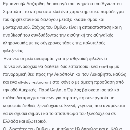
Εμμανουήλ Λαζαρίδη, δημιουργό του μνημείου του Άγνωστου
Στρατιώτη, το κτήριο αποτελεί ένα χαρακτηριστικό παράδειγμα
του αρχιτεκτονικού διαλόγου μεταξύ κλασικισμού και
μοντερνισμού. Στόχος του Ομίλου είναι η αποκατάσταση και η
αναβίωσή του συνδυάζοντας την αισθητική της αθηναϊκής
κληρονομιάς με τις σύγχρονες τάσεις της πολυτελούς
φιλοξενίας.
Ένα νέο σημείο αναφοράς για την αθηναϊκή φιλοξενία
Το νέο ξενοδοχείο θα διαθέτει δύο εστιατόρια: ένα rooftop με
πανοραμική θέα προς την Ακρόπολη και τον Λυκαβηττό, καθώς
και ένα all-day restaurant στο ισόγειο με άμεση πρόσβαση από
την οδό Αμερικής. Παράλληλα, ο Όμιλος βρίσκεται σε τελικό
στάδιο διαπραγματεύσεων για στρατηγική συνεργασία με
κορυφαίο διεθνές ξενοδοχειακό brand, γεγονός που αναμένεται
να ενισχύσει σημαντικά το αποτύπωμα του ξενοδοχείου σε
Ελλάδα και εξωτερικό.
Οι ιδιοκτήτες του Ομίλου, κ. Αντώνης Ηλιόπουλος και κ. Κάλια