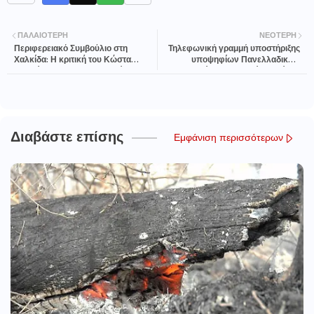
ΠΑΛΑΙΌΤΕΡΗ
ΝΕΌΤΕΡΗ
Περιφερειακό Συμβούλιο στη
Τηλεφωνική γραμμή υποστήριξης
Χαλκίδα: Η κριτική του Κώστα
υποψηφίων Πανελλαδικών
Μαρκόπουλου προς τον Φάνη
Εξετάσεων Στερεάς Ελλάδας
Σπανό
Διαβάστε επίσης
Εμφάνιση περισσότερων