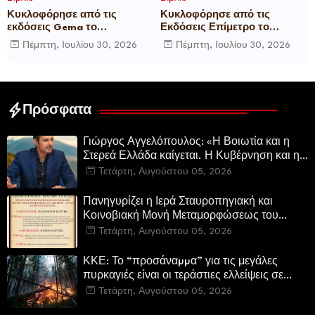
Κυκλοφόρησε από τις
Κυκλοφόρησε από τις
εκδόσεις Gema το
Εκδόσεις Επίμετρο το
μυθιστόρημα του γνωστού
αστυνομικό μυθιστόρημα της
Πέμπτη, Ιουλίου 30, 2026
Πέμπτη, Ιουλίου 30, 2026
δημοσιογράφου Γεώργιου Θ.
Κατερίνας Πανούση Οι ρόλοι
Συριόπουλου El Funcionario -
Ελεγεία στην Ευρωκρατία
των Βρυξελλών.
Πρόσφατα
Γιώργος Αγγελόπουλος: «Η Βοιωτία και η
Στερεά Ελλάδα καίγεται. Η Κυβέρνηση και η
Περιφερειακή Αρχή αυτοθαυμάζονται.»
Τετάρτη, Αυγούστου 05, 2026
Πανηγυρίζει η Ιερά Σταυροπηγιακή και
Κοινοβιακή Μονή Μεταμορφώσεως του
Σωτήρος Καμενων Βουρλων (Μονή Αγιάς ή
Τετάρτη, Αυγούστου 05, 2026
Καρυάς)
ΚΚΕ: Το “προσάναµµα” για τις μεγάλες
πυρκαγιές είναι οι τεράστιες ελλείψεις σε
µέσα και προσωπικό στην Πυροσβεστική και
Τετάρτη, Αυγούστου 05, 2026
τις δασικές υπηρεσίες