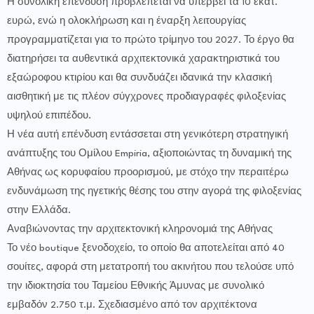
Η συνολική επένδυση προβλέπεται να υπερβεί τα 10 εκατ.
ευρώ, ενώ η ολοκλήρωση και η έναρξη λειτουργίας
προγραμματίζεται για το πρώτο τρίμηνο του 2027. Το έργο θα
διατηρήσει τα αυθεντικά αρχιτεκτονικά χαρακτηριστικά του
εξαώροφου κτιρίου και θα συνδυάζει ιδανικά την κλασική
αισθητική με τις πλέον σύγχρονες προδιαγραφές φιλοξενίας
υψηλού επιπέδου.
Η νέα αυτή επένδυση εντάσσεται στη γενικότερη στρατηγική
ανάπτυξης του Ομίλου Empiria, αξιοποιώντας τη δυναμική της
Αθήνας ως κορυφαίου προορισμού, με στόχο την περαιτέρω
ενδυνάμωση της ηγετικής θέσης του στην αγορά της φιλοξενίας
στην Ελλάδα.
Αναβιώνοντας την αρχιτεκτονική κληρονομιά της Αθήνας
Το νέο boutique ξενοδοχείο, το οποίο θα αποτελείται από 40
σουίτες, αφορά στη μετατροπή του ακινήτου που τελούσε υπό
την ιδιοκτησία του Ταμείου Εθνικής Άμυνας με συνολικό
εμβαδόν 2.750 τ.μ. Σχεδιασμένο από τον αρχιτέκτονα