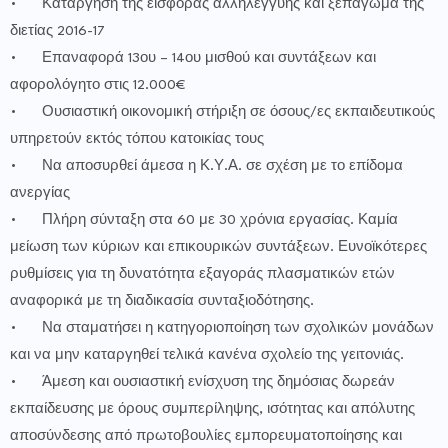
•
Κατάργηση της εισφοράς αλληλεγγύης και ξεπάγωμα της
διετίας 2016-17
•
Επαναφορά 13ου – 14ου μισθού και συντάξεων και
αφορολόγητο στις 12.000€
•
Ουσιαστική οικονομική στήριξη σε όσους/ες εκπαιδευτικούς
υπηρετούν εκτός τόπου κατοικίας τους
•
Να αποσυρθεί άμεσα η Κ.Υ.Α. σε σχέση με το επίδομα
ανεργίας
•
Πλήρη σύνταξη στα 60 με 30 χρόνια εργασίας. Καμία
μείωση των κύριων και επικουρικών συντάξεων. Ευνοϊκότερες
ρυθμίσεις για τη δυνατότητα εξαγοράς πλασματικών ετών
αναφορικά με τη διαδικασία συνταξιοδότησης.
•
Να σταματήσει η κατηγοριοποίηση των σχολικών μονάδων
και να μην καταργηθεί τελικά κανένα σχολείο της γειτονιάς.
•
Άμεση και ουσιαστική ενίσχυση της δημόσιας δωρεάν
εκπαίδευσης με όρους συμπερίληψης, ισότητας και απόλυτης
αποσύνδεσης από πρωτοβουλίες εμπορευματοποίησης και