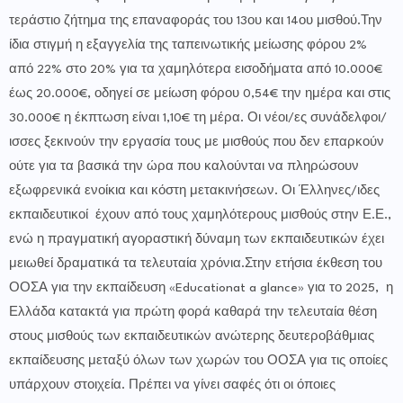
τεράστιο ζήτημα της επαναφοράς του 13ου και 14ου μισθού.Την
ίδια στιγμή η εξαγγελία της ταπεινωτικής μείωσης φόρου 2%
από 22% στο 20% για τα χαμηλότερα εισοδήματα από 10.000€
έως 20.000€, οδηγεί σε μείωση φόρου 0,54€ την ημέρα και στις
30.000€ η έκπτωση είναι 1,10€ τη μέρα. Οι νέοι/ες συνάδελφοι/
ισσες ξεκινούν την εργασία τους με μισθούς που δεν επαρκούν
ούτε για τα βασικά την ώρα που καλούνται να πληρώσουν
εξωφρενικά ενοίκια και κόστη μετακινήσεων. Οι Έλληνες/ιδες
εκπαιδευτικοί έχουν από τους χαμηλότερους μισθούς στην Ε.Ε.,
ενώ η πραγματική αγοραστική δύναμη των εκπαιδευτικών έχει
μειωθεί δραματικά τα τελευταία χρόνια.Στην ετήσια έκθεση του
ΟΟΣΑ για την εκπαίδευση «Educationat a glance» για το 2025, η
Ελλάδα κατακτά για πρώτη φορά καθαρά την τελευταία θέση
στους μισθούς των εκπαιδευτικών ανώτερης δευτεροβάθμιας
εκπαίδευσης μεταξύ όλων των χωρών του ΟΟΣΑ για τις οποίες
υπάρχουν στοιχεία. Πρέπει να γίνει σαφές ότι οι όποιες