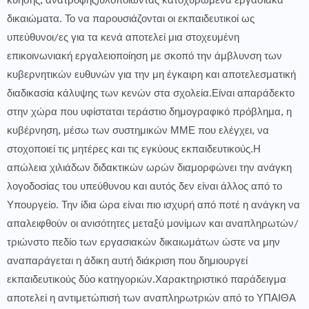
κύησης, ανατροφής)υλοποιώντας κατοχυρωμένα εργασιακά
δικαιώματα. Το να παρουσιάζονται οι εκπαιδευτικοί ως
υπεύθυνοι/ες για τα κενά αποτελεί μια στοχευμένη
επικοινωνιακή εργαλειοποίηση με σκοπό την άμβλυνση των
κυβερνητικών ευθυνών για την μη έγκαιρη και αποτελεσματική
διαδικασία κάλυψης των κενών στα σχολεία.Είναι απαράδεκτο
στην χώρα που υφίσταται τεράστιο δημογραφικό πρόβλημα, η
κυβέρνηση, μέσω των συστημικών ΜΜΕ που ελέγχει, να
στοχοποιεί τις μητέρες και τις εγκύους εκπαιδευτικούς.Η
απώλεια χιλιάδων διδακτικών ωρών διαμορφώνει την ανάγκη
λογοδοσίας του υπεύθυνου και αυτός δεν είναι άλλος από το
Υπουργείο. Την ίδια ώρα είναι πιο ισχυρή από ποτέ η ανάγκη να
απαλειφθούν οι ανισότητες μεταξύ μονίμων και αναπληρωτών/
τριώνστο πεδίο των εργασιακών δικαιωμάτων ώστε να μην
αναπαράγεται η άδικη αυτή διάκριση που δημιουργεί
εκπαιδευτικούς δύο κατηγοριών.Χαρακτηριστικό παράδειγμα
αποτελεί η αντιμετώπισή των αναπληρωτριών από το ΥΠΑΙΘΑ