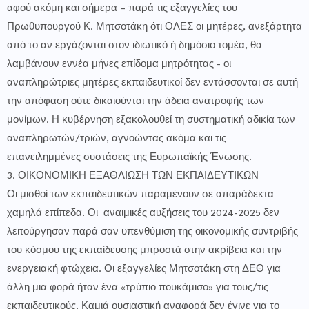
αφού ακόμη και σήμερα – παρά τις εξαγγελίες του
Πρωθυπουργού Κ. Μητσοτάκη ότι ΟΛΕΣ οι μητέρες, ανεξάρτητα
από το αν εργάζονται στον ιδιωτικό ή δημόσιο τομέα, θα
λαμβάνουν εννέα μήνες επίδομα μητρότητας - οι
αναπληρώτριες μητέρες εκπαιδευτικοί δεν εντάσσονται σε αυτή
την απόφαση ούτε δικαιούνται την άδεια ανατροφής των
μονίμων. Η κυβέρνηση εξακολουθεί τη συστηματική αδικία των
αναπληρωτών/τριών, αγνοώντας ακόμα και τις
επανειλημμένες συστάσεις της Ευρωπαϊκής Ένωσης.
3. ΟΙΚΟΝΟΜΙΚΗ ΕΞΑΘΛΙΩΣΗ ΤΩΝ ΕΚΠΑΙΔΕΥΤΙΚΩΝ
Οι μισθοί των εκπαιδευτικών παραμένουν σε απαράδεκτα
χαμηλά επίπεδα. Οι αναιμικές αυξήσεις του 2024-2025 δεν
λειτούργησαν παρά σαν υπενθύμιση της οικονομικής συντριβής
του κόσμου της εκπαίδευσης μπροστά στην ακρίβεια και την
ενεργειακή φτώχεια. Οι εξαγγελίες Μητσοτάκη στη ΔΕΘ για
άλλη μια φορά ήταν ένα «τρύπιο πουκάμισο» για τους/τις
εκπαιδευτικούς. Καμιά ουσιαστική αναφορά δεν έγινε για το