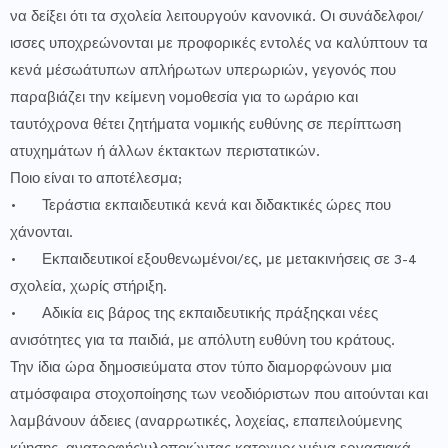
να δείξει ότι τα σχολεία λειτουργούν κανονικά. Οι συνάδελφοι/
ισσες υποχρεώνονται με προφορικές εντολές να καλύπτουν τα
κενά μέσωάτυπων απλήρωτων υπερωριών, γεγονός που
παραβιάζει την κείμενη νομοθεσία για το ωράριο και
ταυτόχρονα θέτει ζητήματα νομικής ευθύνης σε περίπτωση
ατυχημάτων ή άλλων έκτακτων περιστατικών.
Ποιο είναι το αποτέλεσμα;
•
Τεράστια εκπαιδευτικά κενά και διδακτικές ώρες που
χάνονται.
•
Εκπαιδευτικοί εξουθενωμένοι/ες, με μετακινήσεις σε 3-4
σχολεία, χωρίς στήριξη.
•
Αδικία εις βάρος της εκπαιδευτικής πράξηςκαι νέες
ανισότητες για τα παιδιά, με απόλυτη ευθύνη του κράτους.
Την ίδια ώρα δημοσιεύματα στον τύπο διαμορφώνουν μια
ατμόσφαιρα στοχοποίησης των νεοδιόριστων που αιτούνται και
λαμβάνουν άδειες (αναρρωτικές, λοχείας, επαπειλούμενης