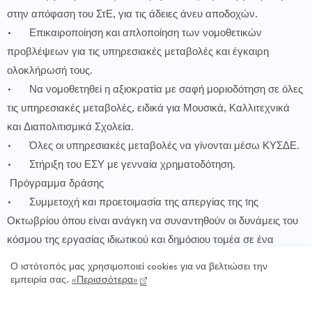
στην απόφαση του ΣτΕ, για τις άδειες άνευ αποδοχών.
•
Επικαιροποίηση και απλοποίηση των νομοθετικών
προβλέψεων για τις υπηρεσιακές μεταβολές και έγκαιρη
ολοκλήρωσή τους.
•
Να νομοθετηθεί η αξιοκρατία με σαφή μοριοδότηση σε όλες
τις υπηρεσιακές μεταβολές, ειδικά για Μουσικά, Καλλιτεχνικά
και Διαπολιτισμικά Σχολεία.
•
Όλες οι υπηρεσιακές μεταβολές να γίνονται μέσω ΚΥΣΔΕ.
•
Στήριξη του ΕΣΥ με γενναία χρηματοδότηση.
Πρόγραμμα δράσης
•
Συμμετοχή και προετοιμασία της απεργίας της 1ης
Οκτωβρίου όπου είναι ανάγκη να συναντηθούν οι δυνάμεις του
κόσμου της εργασίας ιδιωτικού και δημόσιου τομέα σε ένα
μέτωπο υπεράσπισης κατακτήσεων και δικαιωμάτων
Ο ιστότοπός μας χρησιμοποιεί cookies για να βελτιώσει την
•
Να δοθεί εξουσιοδότηση στο Δ.Σ ώστε στο χρονικό
εμπειρία σας.
«Περισσότερα»
διάστημα μετά την γενική απεργία της 1ης Οκτωβρίου να