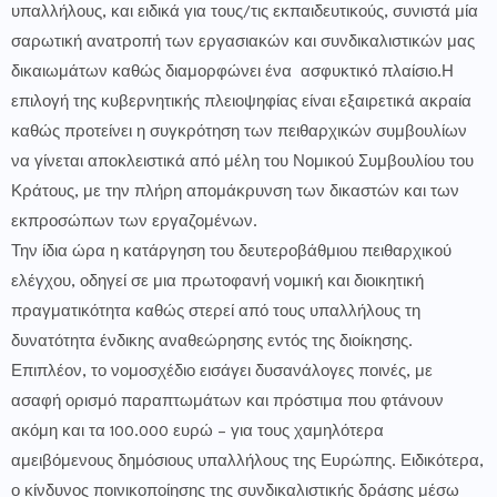
υπαλλήλους, και ειδικά για τους/τις εκπαιδευτικούς, συνιστά μία
σαρωτική ανατροπή των εργασιακών και συνδικαλιστικών μας
δικαιωμάτων καθώς διαμορφώνει ένα ασφυκτικό πλαίσιο.Η
επιλογή της κυβερνητικής πλειοψηφίας είναι εξαιρετικά ακραία
καθώς προτείνει η συγκρότηση των πειθαρχικών συμβουλίων
να γίνεται αποκλειστικά από μέλη του Νομικού Συμβουλίου του
Κράτους, με την πλήρη απομάκρυνση των δικαστών και των
εκπροσώπων των εργαζομένων.
Την ίδια ώρα η κατάργηση του δευτεροβάθμιου πειθαρχικού
ελέγχου, οδηγεί σε μια πρωτοφανή νομική και διοικητική
πραγματικότητα καθώς στερεί από τους υπαλλήλους τη
δυνατότητα ένδικης αναθεώρησης εντός της διοίκησης.
Επιπλέον, το νομοσχέδιο εισάγει δυσανάλογες ποινές, με
ασαφή ορισμό παραπτωμάτων και πρόστιμα που φτάνουν
ακόμη και τα 100.000 ευρώ – για τους χαμηλότερα
αμειβόμενους δημόσιους υπαλλήλους της Ευρώπης. Ειδικότερα,
ο κίνδυνος ποινικοποίησης της συνδικαλιστικής δράσης μέσω