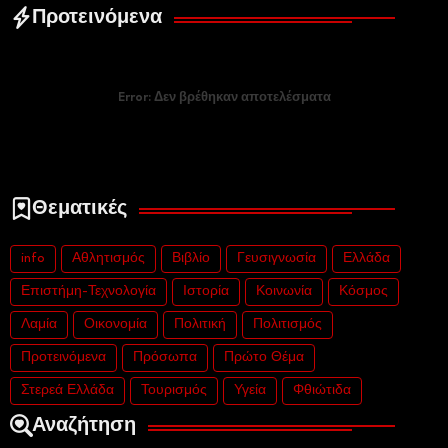
Προτεινόμενα
Error:
Δεν βρέθηκαν αποτελέσματα
Θεματικές
info
Αθλητισμός
Βιβλίο
Γευσιγνωσία
Ελλάδα
Επιστήμη-Τεχνολογία
Ιστορία
Κοινωνία
Κόσμος
Λαμία
Οικονομία
Πολιτική
Πολιτισμός
Προτεινόμενα
Πρόσωπα
Πρώτο Θέμα
Στερεά Ελλάδα
Τουρισμός
Υγεία
Φθιώτιδα
Αναζήτηση