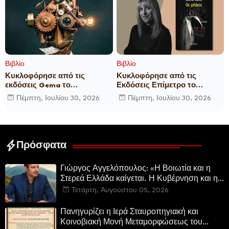
Βιβλίο
Βιβλίο
Κυκλοφόρησε από τις
Κυκλοφόρησε από τις
εκδόσεις Gema το
Εκδόσεις Επίμετρο το
μυθιστόρημα του γνωστού
αστυνομικό μυθιστόρημα της
Πέμπτη, Ιουλίου 30, 2026
Πέμπτη, Ιουλίου 30, 2026
δημοσιογράφου Γεώργιου Θ.
Κατερίνας Πανούση Οι ρόλοι
Συριόπουλου El Funcionario -
Ελεγεία στην Ευρωκρατία
των Βρυξελλών.
Πρόσφατα
Γιώργος Αγγελόπουλος: «Η Βοιωτία και η
Στερεά Ελλάδα καίγεται. Η Κυβέρνηση και η
Περιφερειακή Αρχή αυτοθαυμάζονται.»
Τετάρτη, Αυγούστου 05, 2026
Πανηγυρίζει η Ιερά Σταυροπηγιακή και
Κοινοβιακή Μονή Μεταμορφώσεως του