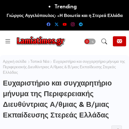
Trending
Πανηγυρίζει η Ιερά Σταυροπηγιακή και Κοινοβιακή Μονή
Μεταμορφώσεως του Σωτήρος Καμενων Βουρλων (Μονή
Αγιάς ή Καρυάς)
Αρχική σελίδα
Τοπικά Νέα
Ευχαριστήριο και συγχαρητήριο μήνυμα της
Περιφερειακής Διευθύντριας Α/θμιας & Β/μιας Εκπαίδευσης Στερεάς
Ελλάδας
Ευχαριστήριο και συγχαρητήριο
μήνυμα της Περιφερειακής
Διευθύντριας Α/θμιας & Β/μιας
Εκπαίδευσης Στερεάς Ελλάδας