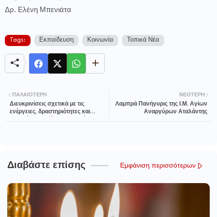
Δρ. Ελένη Μπενιάτα
Tags:
Εκπαίδευση
Κοινωνία
Τοπικά Νέα
ΠΑΛΑΙΌΤΕΡΗ
ΝΕΌΤΕΡΗ
Διευκρινίσεις σχετικά με τις
Λαμπρά Πανήγυρις της Ι.Μ. Αγίων
ενέργειες, δραστηριότητες και
Αναργύρων Αταλάντης
εργασίες στην ύπαιθρο κατά τη
χειμερινή περίοδο
Διαβάστε επίσης
Εμφάνιση περισσότερων