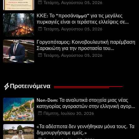
Σωτήρος Καμενων Βουρλων (Μονή Αγιάς ή
Τετάρτη, Αυγούστου 05, 2026
Καρυάς)
ΚΚΕ: Το “προσάναµµα” για τις μεγάλες
πυρκαγιές είναι οι τεράστιες ελλείψεις σε
µέσα και προσωπικό στην Πυροσβεστική και
Τετάρτη, Αυγούστου 05, 2026
τις δασικές υπηρεσίες
Γοργοπόταμος: Κοινοβουλευτική παρέμβαση
Σαρακιώτη για την προστασία του
εμβληματικού φυσικού και ιστορικού
Τετάρτη, Αυγούστου 05, 2026
τοποσήμου
Προτεινόμενα
Non-Dom: Τα αναλυτικά στοιχεία μιας νέας
κατηγορίας αγοραστών στην ελληνική αγορά
πολυτελών κατοικιών
Πέμπτη, Ιουλίου 30, 2026
«Τα αδέσποτα δεν γεννήθηκαν μόνα τους. Τα
δημιουργήσαμε εμείς.»