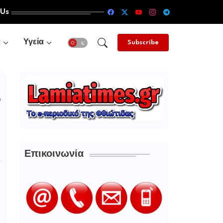
 Us
α
Υγεία
Subscribe
ν
Επικοινωνία