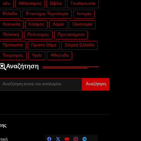
info
Αθλητισμός
Βιβλίο
Γευσιγνωσία
Ελλάδα
Επιστήμη-Τεχνολογία
Ιστορία
Κοινωνία
Κόσμος
Λαμία
Οικονομία
Πολιτική
Πολιτισμός
Προτεινόμενα
Πρόσωπα
Πρώτο Θέμα
Στερεά Ελλάδα
Τουρισμός
Υγεία
Φθιώτιδα
Αναζήτηση
της
τική