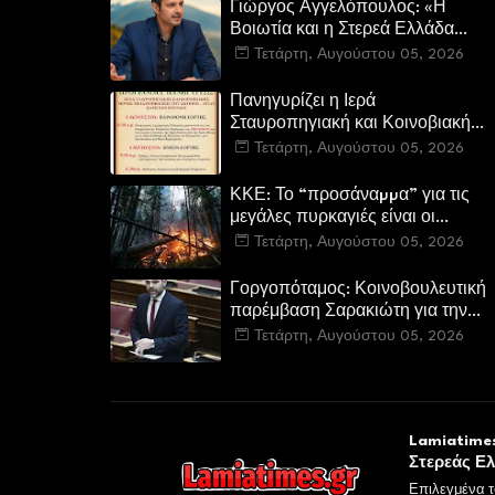
Γιώργος Αγγελόπουλος: «Η
Βοιωτία και η Στερεά Ελλάδα
καίγεται. Η Κυβέρνηση και η
Τετάρτη, Αυγούστου 05, 2026
Περιφερειακή Αρχή
αυτοθαυμάζονται.»
Πανηγυρίζει η Ιερά
Σταυροπηγιακή και Κοινοβιακή
Μονή Μεταμορφώσεως του
Τετάρτη, Αυγούστου 05, 2026
Σωτήρος Καμενων Βουρλων
(Μονή Αγιάς ή Καρυάς)
ΚΚΕ: Το “προσάναµµα” για τις
μεγάλες πυρκαγιές είναι οι
τεράστιες ελλείψεις σε µέσα και
Τετάρτη, Αυγούστου 05, 2026
προσωπικό στην Πυροσβεστική
και τις δασικές υπηρεσίες
Γοργοπόταμος: Κοινοβουλευτική
παρέμβαση Σαρακιώτη για την
προστασία του εμβληματικού
Τετάρτη, Αυγούστου 05, 2026
φυσικού και ιστορικού τοποσήμο
Lamiatimes
Στερεάς Ε
Επιλεγμένα τ