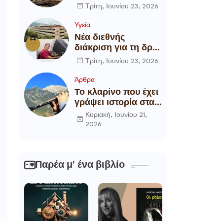
αποξήλωση των
Τρίτη, Ιουνίου 23, 2026
ενεργειακών
υποδομών της
Υγεία
χώρας
Νέα διεθνής
διάκριση για τη δρ
Θάλεια
Τρίτη, Ιουνίου 23, 2026
Πετροπούλου,
Διευθύντρια
Άρθρα
Xειρουργό του
Το κλαρίνο που έχει
Metropolitan
γράψει ιστορία στα
General
χωριά της Ρούμελης
Κυριακή, Ιουνίου 21,
2026
Παρέα μ' ένα βιβλίο