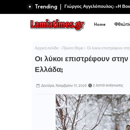
Trending
Πανηγυρίζει η Ιερά Σταυροπηγ
Σωτήρος Καμενων Βουρλων (Μο
Home
Φθιώτι
Αρχική σελίδα
Πρώτο Θέμα
Οι λύκοι επιστρέφουν στην
Οι λύκοι επιστρέφουν στην 
Ελλάδα;
2 λεπτά ανάγνωσης
Δευτέρα, Νοεμβρίου 17, 2025