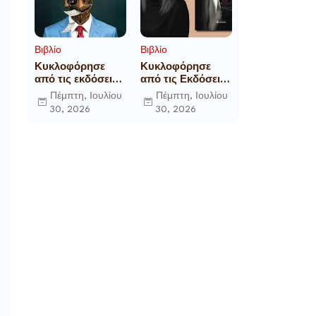
Βιβλίο
Βιβλίο
Κυκλοφόρησε
Κυκλοφόρησε
από τις εκδόσεις
από τις Εκδόσεις
Gema το
Επίμετρο το
Πέμπτη, Ιουλίου
Πέμπτη, Ιουλίου
μυθιστόρημα του
αστυνομικό
30, 2026
30, 2026
γνωστού
μυθιστόρημα της
δημοσιογράφου
Κατερίνας
Γεώργιου Θ.
Πανούση Οι ρόλοι
Συριόπουλου El
Funcionario -
Ελεγεία στην
Ευρωκρατία των
Βρυξελλών.