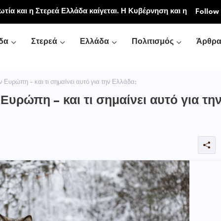
ιακή και Κοινοβιακή Μονή Μεταμορφώσεως του
Follow
νή Αγιάς ή Καρυάς)
δα
Στερεά
Ελλάδα
Πολιτισμός
Άρθρ
 Ευρώπη – και τι σημαίνει αυτό για την Ελλάδα;
Ευρώπη – και τι σημαίνει αυτό για τη