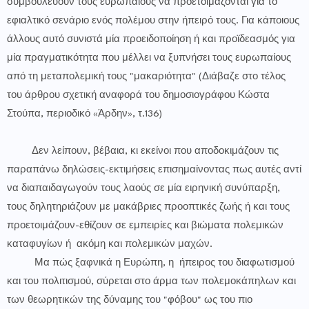
συμβουλεύουν τους ευρωπαίους να προετοιμάζονται για το
εφιαλτικό σενάριο ενός πολέμου στην ήπειρό τους. Για κάποιους
άλλους αυτό συνιστά μία προειδοποίηση ή και προϊδεασμός για
μία πραγματικότητα που μέλλει να ξυπνήσει τους ευρωπαίους
από τη μεταπολεμική τους "μακαριότητα" (Διάβαζε στο τέλος
του άρθρου σχετική αναφορά του δημοσιογράφου Κώστα
Στούπα, περιοδικό «Άρδην», τ.136)
Δεν λείπουν, βέβαια, κι εκείνοι που αποδοκιμάζουν τις
παραπάνω δηλώσεις-εκτιμήσεις επισημαίνοντας πως αυτές αντί
να διαπαιδαγωγούν τους λαούς σε μία ειρηνική συνύπαρξη,
τους δηλητηριάζουν με μακάβριες προοπτικές ζωής ή και τους
προετοιμάζουν-εθίζουν σε εμπειρίες και βιώματα πολεμικών
καταφυγίων ή ακόμη και πολεμικών μαχών.
Μα πώς ξαφνικά η Ευρώπη, η ήπειρος του διαφωτισμού
και του πολιτισμού, σύρεται στο άρμα των πολεμοκάπηλων και
των θεωρητικών της δύναμης του "φόβου" ως του πιο