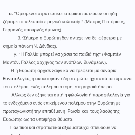
α. "Ορισμένοι στρατιωτικοί ιστορικοί πιστεύουν ότι ήδη
ζήσαμε το τελευταίο ειρηνικό καλοκαίρι" (Μπόρις Πιστόριους,
Γερμανός υπουργός άμυνας).
β."Σήμερα η Ευρώπη δεν αντέχει να δει φέρετρα με
σημαία πάνω"(Ν. Δένδιας).
γ. "Η Γαλλία μπορεί να χάσει τα παιδιά της" (Φαμπιέν
Μαντόν, Γάλλος αρχηγός των ενόπλων δυνάμεων).
Ή η Ευρώπη άρχισε ξαφνικά να τρέφεται με σενάρια
θανατολογίας ή ακούστηκαν ήδη οι πρώτοι ήχοι από τα τύμπανα
του πολέμου, ενός πολέμου ακόμη, στη γηραιά ήπειρο.
Αλλιώς δεν εξηγείται αυτή η φιλολογία ή παραφιλολογία για
το ενδεχόμενο ενός επικείμενου πολέμου στην Ευρώπη με
πρωταγωνιστή την επιτιθέμενη Ρωσία και τους λαούς της
Ευρώπης ως τα υποψήφια θύματα.
Πολιτικοί και στρατιωτικοί αξιωματούχοι σπεύδουν να