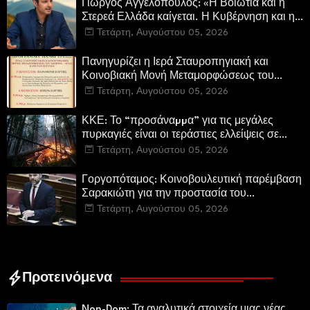
Γιώργος Αγγελόπουλος: «Η Βοιωτία και η
Στερεά Ελλάδα καίγεται. Η Κυβέρνηση και η
Περιφερειακή Αρχή αυτοθαυμάζονται.»
Τετάρτη, Αυγούστου 05, 2026
Πανηγυρίζει η Ιερά Σταυροπηγιακή και
Κοινοβιακή Μονή Μεταμορφώσεως του
Σωτήρος Καμενων Βουρλων (Μονή Αγιάς ή
Τετάρτη, Αυγούστου 05, 2026
Καρυάς)
ΚΚΕ: Το “προσάναµµα” για τις μεγάλες
πυρκαγιές είναι οι τεράστιες ελλείψεις σε
µέσα και προσωπικό στην Πυροσβεστική και
Τετάρτη, Αυγούστου 05, 2026
τις δασικές υπηρεσίες
Γοργοπόταμος: Κοινοβουλευτική παρέμβαση
Σαρακιώτη για την προστασία του
εμβληματικού φυσικού και ιστορικού
Τετάρτη, Αυγούστου 05, 2026
τοποσήμου
Προτεινόμενα
Non-Dom: Τα αναλυτικά στοιχεία μιας νέας