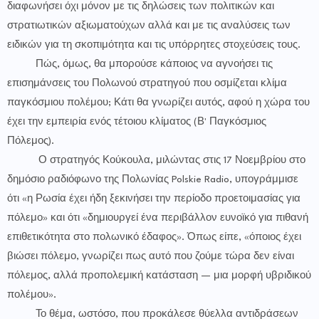
διαφωνήσει όχι μόνον με τις δηλώσεις των πολιτικών και
στρατιωτικών αξιωματούχων αλλά και με τις αναλύσεις των
ειδικών για τη σκοπιμότητα και τις υπόρρητες στοχεύσεις τους.
Πώς, όμως, θα μπορούσε κάποιος να αγνοήσει τις
επισημάνσεις του Πολωνού στρατηγού που οσμίζεται κλίμα
παγκόσμιου πολέμου; Κάτι θα γνωρίζει αυτός, αφού η χώρα του
έχει την εμπειρία ενός τέτοιου κλίματος (Β' Παγκόσμιος
Πόλεμος).
Ο στρατηγός Κούκουλα, μιλώντας στις 17 Νοεμβρίου στο
δημόσιο ραδιόφωνο της Πολωνίας Polskie Radio, υπογράμμισε
ότι «η Ρωσία έχει ήδη ξεκινήσει την περίοδο προετοιμασίας για
πόλεμο» και ότι «δημιουργεί ένα περιβάλλον ευνοϊκό για πιθανή
επιθετικότητα στο πολωνικό έδαφος». Όπως είπε, «όποιος έχει
βιώσει πόλεμο, γνωρίζει πως αυτό που ζούμε τώρα δεν είναι
πόλεμος, αλλά προπολεμική κατάσταση — μια μορφή υβριδικού
πολέμου».
Το θέμα, ωστόσο, που προκάλεσε θύελλα αντιδράσεων