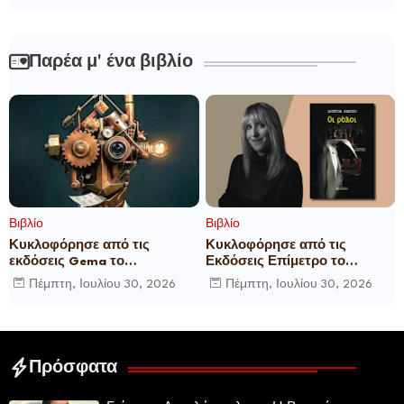
Παρέα μ' ένα βιβλίο
Βιβλίο
Βιβλίο
Κυκλοφόρησε από τις
Κυκλοφόρησε από τις
εκδόσεις Gema το
Εκδόσεις Επίμετρο το
μυθιστόρημα του γνωστού
αστυνομικό μυθιστόρημα της
Πέμπτη, Ιουλίου 30, 2026
Πέμπτη, Ιουλίου 30, 2026
δημοσιογράφου Γεώργιου Θ.
Κατερίνας Πανούση Οι ρόλοι
Συριόπουλου El Funcionario -
Ελεγεία στην Ευρωκρατία
των Βρυξελλών.
Πρόσφατα