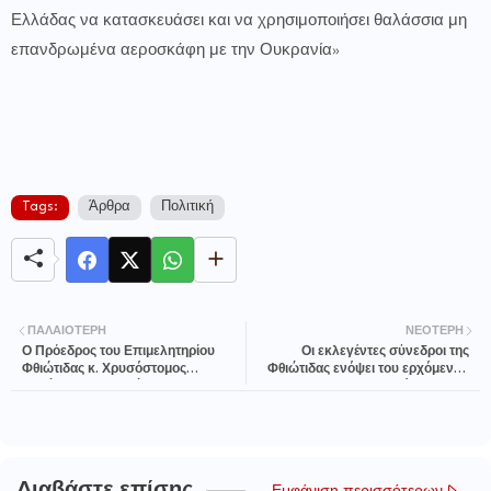
Ελλάδας να κατασκευάσει και να χρησιμοποιήσει θαλάσσια μη
επανδρωμένα αεροσκάφη με την Ουκρανία»
Tags:
Άρθρα
Πολιτική
ΠΑΛΑΙΌΤΕΡΗ
ΝΕΌΤΕΡΗ
Ο Πρόεδρος του Επιμελητηρίου
Οι εκλεγέντες σύνεδροι της
Φθιώτιδας κ. Χρυσόστομος
Φθιώτιδας ενόψει του ερχόμενου
Καρέλλης στο συνέδριο του
συνεδρίου της ΝΔ
ΕΛΣΕΚΕΚ και στην επετειακή
εκδήλωση για τα 30 χρόνια του
Ελληνοκινεζικού Επιμελητηρίου