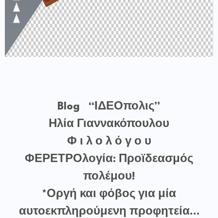
Blog “ΙΔΕΟπολις”
Ηλία Γιαννακόπουλου
Φ ι λ ο λ ό γ ο υ
ΦΕΡΕΤΡΟλογία: Προϊδεασμός
πολέμου!
*Οργή και φόβος για μία
αυτοεκπληρούμενη προφητεία…