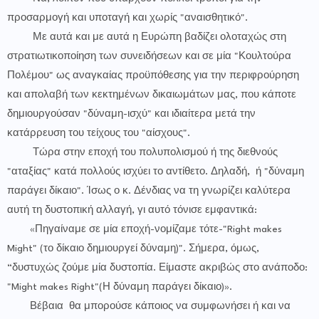
προσαρμογή και υποταγή και χωρίς "αναισθητικό".
Με αυτά και με αυτά η Ευρώπη βαδίζει ολοταχώς στη
στρατιωτικοποίηση των συνειδήσεων και σε μία "Κουλτούρα
Πολέμου" ως αναγκαίας προϋπόθεσης για την περιφρούρηση
και απολαβή των κεκτημένων δικαιωμάτων μας, που κάποτε
δημιουργούσαν "δύναμη-ισχύ" και ιδιαίτερα μετά την
κατάρρευση του τείχους του "αίσχους".
Τώρα στην εποχή του πολυπολισμού ή της διεθνούς
"αταξίας" κατά πολλούς ισχύει το αντίθετο. Δηλαδή, ή "δύναμη
παράγει δίκαιο". Ίσως ο κ. Δένδιας να τη γνωρίζει καλύτερα
αυτή τη δυστοπική αλλαγή, γι αυτό τόνισε εμφαντικά:
«Πηγαίναμε σε μία εποχή-νομίζαμε τότε-"Right makes
Might" (το δίκαιο δημιουργεί δύναμη)". Σήμερα, όμως,
“δυστυχώς ζούμε μία δυστοπία. Είμαστε ακριβώς στο ανάποδο:
"Might makes Right"(Η δύναμη παράγει δίκαιο)».
Βέβαια θα μπορούσε κάποιος να συμφωνήσει ή και να