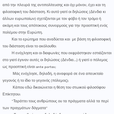
από την πλευρά της αντιπολίτευσης και όχι μόνον, έχει και τη
φιλοσοφική του διάσταση. Κι αυτό γιατί οι δηλώσεις (Δένδια κι
άλλων ευρωπαίων) σχετίζονται με τον φόβο ή τον τρόμο ή
ακόμη και τους απότοκους συνειρμούς για την προοπτική ενός
πολέμου στην Ευρώπη.
Και το ερώτημα που αναδύεται και με βάση τη φιλοσοφική
του διάσταση είναι το ακόλουθο:
Η ενόχληση και οι διαφωνίες που εκφράστηκαν εστιάζονται
στο γιατί έγιναν αυτές οι δηλώσεις (Δένδια...) ή γιατί ο πόλεμος
ως προοπτική είναι ante portas;
Μάς ενόχλησε, δηλαδή, η αναφορά σε ένα απευκταίο
γεγονός ή το ίδιο το γεγονός (πόλεμος);
Κάπου εδώ δικαιώνεται η θέση του στωικού φιλοσόφου
Επίκτητου:
"Ταράττει τους ανθρώπους ου τα πράγματα αλλά τα περί
των πραγμάτων δόγματα"