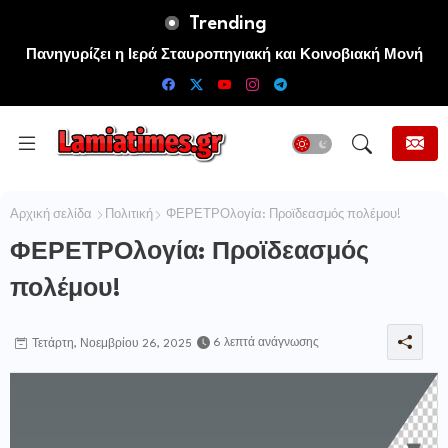
Trending
Πανηγυρίζει η Ιερά Σταυροπηγιακή και Κοινοβιακή Μονή
Μεταμορφώσεως του Σωτήρος Καμενων Βουρλων (Μονή
Αγιάς ή Καρυάς)
Αρχική σελίδα
Πολιτική
ΦΕΡΕΤΡΟλογία: Προϊδεασμός πολέμου!
ΦΕΡΕΤΡΟλογία: Προϊδεασμός
πολέμου!
6 λεπτά ανάγνωσης
Τετάρτη, Νοεμβρίου 26, 2025