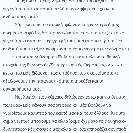
Τους ανθρώπους, δηλαδή, δεν τους τρομάζουν τα
γεγονότα αυτά καθεαυτά, αλλά η αντίληψη που έχουν οι
άνθρωποι γι αυτά.
Σύμφωνα με την στωική φιλοσοφία η εσωτερική μας
ηρεμία και ο φόβος δεν προκαλούνται τόσο από τα εξωτερικά
γεγονότα κι από την περιγραφή τους όσο από τον τρόπο (τον
κώδικα) που τα αξιολογούμε και τα ερμηνεύουμε (τα "δόγματα").
Η παραπάνω θέση του Επίκτητου αποτέλεσε το δομικό
στοιχείο της Γνωσιακής-Συμπεριφορικής Θεραπείας (Aaron T.
Beck) που μάς διδάσκει πως ο τρόπος που σκεπτόμαστε κι
αξιολογούμε την πραγματικότητα επηρεάζει και τα
συναισθήματά μας.
Να, λοιπόν, που κάποιες δηλώσεις- έστω και για θέματα
πολέμου- μάς κάνουν σοφότερους και μάς βοηθούν να
γνωρίσουμε καλύτερα τον εαυτό μας και τους άλλους. Κι αυτό
σημαίνει πως μπορούμε να αλλάξουμε όχι μόνο τις αρνητικές-
δυσλειτουργικές σκέψεις μας αλλά και ό,τι επηρεάζει αρνητικά