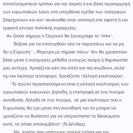
αποτελεσματικού τρόπου για την άκριτη ή και βίαιη προσαρμογή
των ευρωπαϊκών λαών στα υποχθόνια σχέδια των πολεμικών
βιομηχανιών και κατ' ακολουθία στην υποταγή στα αφανή ή και
εμφανή κέντρα πολιτικής κυριαρχίας;
Αν ζούσε σήμερα ο Όργουελ θα ξαναγράφε το "1984".
Βέβαια για να επιτευχθούν όλα τα παραπάνω και να μη
δει η Ευρώπη "...Φέρετρα με σημαία πάνω" δεν θα χρειαστούν
βίαια μέσα ή αυταρχικές μέθοδοι (ευτυχώς ακόμη ή δημοκρατία
μας αντέχει). Χρειάζεται κάτι πιο απλό και πιο ανώδυνο, αλλά
όχι και λιγότερο τελέσφορο. Χρειάζεται "αλλαγή κουλτούρας".
"Το πρώτο προαπαιτούμενο είναι η αλλαγή κουλτούρας των
ευρωπαϊκών κοινωνιών Δηλαδή, η επιστροφή σε ένα πνεύμα
αυτοθυσία, δηλαδή σε ένα πνεύμα, σε μία κουλτούρα που ο
Ευρωπαίος θα έχει μέσα στη συνείδησή του ότι μπορεί να
χρειάζεται να θυσιαστεί για να υπερασπιστεί τα δικαιώματα
αυτά, τα οποία απολαμβάνει" (Ν.Δένδιας).
Να, λοιπόν που υπάρχουν πολλοί τρόποι για την