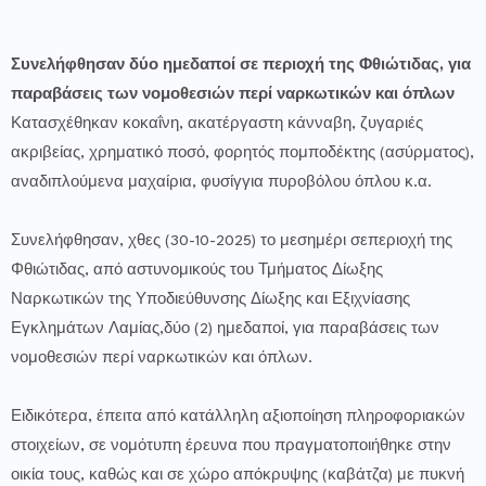
Συνελήφθησαν δύο ημεδαποί σε περιοχή της Φθιώτιδας, για
παραβάσεις των νομοθεσιών περί ναρκωτικών και όπλων
Κατασχέθηκαν κοκαΐνη, ακατέργαστη κάνναβη, ζυγαριές
ακριβείας, χρηματικό ποσό, φορητός πομποδέκτης (ασύρματος),
αναδιπλούμενα μαχαίρια, φυσίγγια πυροβόλου όπλου κ.α.
Συνελήφθησαν, χθες (30-10-2025) το μεσημέρι σεπεριοχή της
Φθιώτιδας, από αστυνομικούς του Τμήματος Δίωξης
Ναρκωτικών της Υποδιεύθυνσης Δίωξης και Εξιχνίασης
Εγκλημάτων Λαμίας,δύο (2) ημεδαποί, για παραβάσεις των
νομοθεσιών περί ναρκωτικών και όπλων.
Ειδικότερα, έπειτα από κατάλληλη αξιοποίηση πληροφοριακών
στοιχείων, σε νομότυπη έρευνα που πραγματοποιήθηκε στην
οικία τους, καθώς και σε χώρο απόκρυψης (καβάτζα) με πυκνή