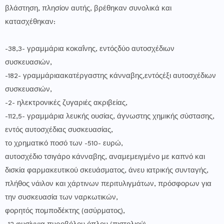
βλάστηση, πλησίον αυτής, βρέθηκαν συνολικά και
κατασχέθηκαν:
-38,3- γραμμάρια κοκαΐνης, εντόςδύο αυτοσχέδιων
συσκευασιών,
-182- γραμμάριαακατέργαστης κάνναβης,εντόςέξι αυτοσχέδιων
συσκευασιών,
-2- ηλεκτρονικές ζυγαριές ακριβείας,
-112,5- γραμμάρια λευκής ουσίας, άγνωστης χημικής σύστασης,
εντός αυτοσχέδιας συσκευασίας,
το χρηματικό ποσό των -510- ευρώ,
αυτοσχέδιο τσιγάρο κάνναβης, αναμεμειγμένο με καπνό και
δισκία φαρμακευτικού σκευάσματος, άνευ ιατρικής συνταγής,
πλήθος νάιλον και χάρτινων περιτυλιγμάτων, πρόσφορων για
την συσκευασία των ναρκωτικών,
φορητός πομποδέκτης (ασύρματος),