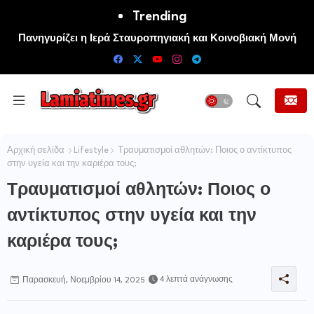
Trending
Πανηγυρίζει η Ιερά Σταυροπηγιακή και Κοινοβιακή Μονή
Μεταμορφώσεως του Σωτήρος Καμενων Βουρλων (Μονή
Αγιάς ή Καρυάς)
Αρχική σελίδα
Lifestyle
Τραυματισμοί αθλητών: Ποιος ο αντίκτυπος
στην υγεία και την καριέρα τους;
Τραυματισμοί αθλητών: Ποιος ο
αντίκτυπος στην υγεία και την
καριέρα τους;
4 λεπτά ανάγνωσης
Παρασκευή, Νοεμβρίου 14, 2025