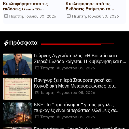
Κυκλοφόρησε από τις
Κυκλοφόρησε από τις
εκδόσεις Gema το
Εκδόσεις Επίμετρο το
μυθιστόρημα του γνωστού
αστυνομικό μυθιστόρημα της
Πέμπτη, Ιουλίου 30, 2026
Πέμπτη, Ιουλίου 30, 2026
δημοσιογράφου Γεώργιου Θ.
Κατερίνας Πανούση Οι ρόλοι
Συριόπουλου El Funcionario -
Ελεγεία στην Ευρωκρατία
των Βρυξελλών.
Πρόσφατα
Γιώργος Αγγελόπουλος: «Η Βοιωτία και η
Στερεά Ελλάδα καίγεται. Η Κυβέρνηση και η
Περιφερειακή Αρχή αυτοθαυμάζονται.»
Τετάρτη, Αυγούστου 05, 2026
Πανηγυρίζει η Ιερά Σταυροπηγιακή και
Κοινοβιακή Μονή Μεταμορφώσεως του
Σωτήρος Καμενων Βουρλων (Μονή Αγιάς ή
Τετάρτη, Αυγούστου 05, 2026
Καρυάς)
ΚΚΕ: Το “προσάναµµα” για τις μεγάλες
πυρκαγιές είναι οι τεράστιες ελλείψεις σε
µέσα και προσωπικό στην Πυροσβεστική και
Τετάρτη, Αυγούστου 05, 2026
τις δασικές υπηρεσίες