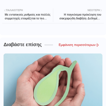
ΠΑΛΑΙΌΤΕΡΗ
ΝΕΌΤΕΡΗ
Με εντατικούς ρυθμούς και πολλές
Η παγκόσμια πρόκληση του
συμμετοχές ετοιμάζεται το 16ο
σακχαρώδη διαβήτη: Δεδομένα,
Φεστιβάλ Ελληνικού Μελιού &
επιπτώσεις και αντιμετώπιση
Προϊόντων Μέλισσας
Διαβάστε επίσης
Εμφάνιση περισσότερων