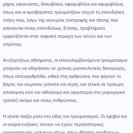
ρίψεις (ακοντιστές, δισκοβόλοι, σφαιροβόλοι και σφυροβόλοι),
όπως και οι αρσιβαρίστες τραυματίζουν συχνά τη σπονδυλική
στήλη τους, λόγω της συνεχούς συστροφής και πίεσης που
ασκούνται στους σπονδύλους. Επίσης, προβλήματα
εμφανίζονται στην οσφυϊκή περιοχή των αλτών και των
σπρίντερ.
Ανεξαρτήτως αθλήματος, οι επαναλαμβανόμενοι τραυματισμοί
μπορούν να οδηγήσουν σε χρόνιες μυοσκελετικές διαταραχές,
όπως οστεοαρθρίτιδα, ειδικά στις αρθρώσεις που φέρουν το
βάρος του σώματος (γόνατα και ισχία), και τελικά σε πρόωρη
απόσυρση από τον αθλητισμό και (αργότερα) στο χειρουργικό
τραπέζι ακόμα και νέους ανθρώπους.
Η ηλικία παίζει ρόλο στο είδος του τραυματισμού. Οι έφηβοι και
οι νεαροί ενήλικες τείνουν να έχουν περισσότερους
τραυματισμούς μαλακών ιστών, όπως θλάσεις συνδέσμων,