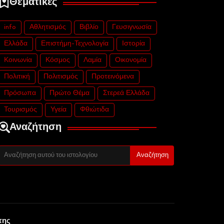
Θεματικές
info
Αθλητισμός
Βιβλίο
Γευσιγνωσία
Ελλάδα
Επιστήμη-Τεχνολογία
Ιστορία
Κοινωνία
Κόσμος
Λαμία
Οικονομία
Πολιτική
Πολιτισμός
Προτεινόμενα
Πρόσωπα
Πρώτο Θέμα
Στερεά Ελλάδα
Τουρισμός
Υγεία
Φθιώτιδα
Αναζήτηση
της