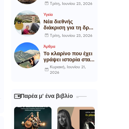
αποξήλωση των
Τρίτη, Ιουνίου 23, 2026
ενεργειακών
υποδομών της
Υγεία
χώρας
Νέα διεθνής
διάκριση για τη δρ
Θάλεια
Τρίτη, Ιουνίου 23, 2026
Πετροπούλου,
Διευθύντρια
Άρθρα
Xειρουργό του
Το κλαρίνο που έχει
Metropolitan
γράψει ιστορία στα
General
χωριά της Ρούμελης
Κυριακή, Ιουνίου 21,
2026
Παρέα μ' ένα βιβλίο