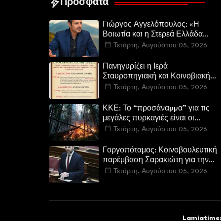
Πρόσφατα
Γιώργος Αγγελόπουλος: «Η
Βοιωτία και η Στερεά Ελλάδα
καίγεται. Η Κυβέρνηση και η
Τετάρτη, Αυγούστου 05, 2026
Περιφερειακή Αρχή
αυτοθαυμάζονται.»
Πανηγυρίζει η Ιερά
Σταυροπηγιακή και Κοινοβιακή
Μονή Μεταμορφώσεως του
Τετάρτη, Αυγούστου 05, 2026
Σωτήρος Καμενων Βουρλων
(Μονή Αγιάς ή Καρυάς)
ΚΚΕ: Το “προσάναµµα” για τις
μεγάλες πυρκαγιές είναι οι
τεράστιες ελλείψεις σε µέσα και
Τετάρτη, Αυγούστου 05, 2026
προσωπικό στην Πυροσβεστική
και τις δασικές υπηρεσίες
Γοργοπόταμος: Κοινοβουλευτική
παρέμβαση Σαρακιώτη για την
προστασία του εμβληματικού
Τετάρτη, Αυγούστου 05, 2026
φυσικού και ιστορικού τοποσήμο
Lamiatimes