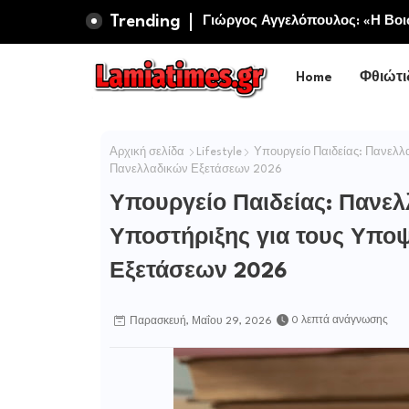
Trending
Πανηγυρίζει η Ιερά Σταυροπηγ
Γιώργος Αγγελόπουλος: «Η Βοιω
Σωτήρος Καμενων Βουρλων (Μ
Περιφερειακή Αρχή αυτοθαυμάζ
Home
Φθιώτι
Αρχική σελίδα
Lifestyle
Υπουργείο Παιδείας: Πανελλα
Πανελλαδικών Εξετάσεων 2026
Υπουργείο Παιδείας: Πανελ
Υποστήριξης για τους Υπο
Εξετάσεων 2026
0 λεπτά ανάγνωσης
Παρασκευή, Μαΐου 29, 2026