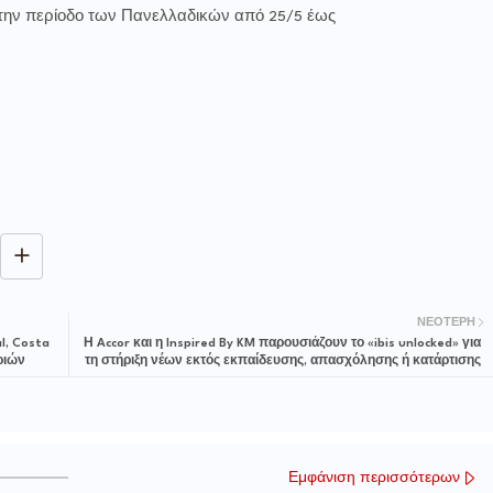
την περίοδο των Πανελλαδικών από 25/5 έως
ΝΕΌΤΕΡΗ
l, Costa
Η Accor και η Inspired By KM παρουσιάζουν το «ibis unlocked» για
ριών
τη στήριξη νέων εκτός εκπαίδευσης, απασχόλησης ή κατάρτισης
Εμφάνιση περισσότερων