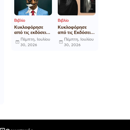
Βιβλίο
Βιβλίο
Κυκλοφόρησε
Κυκλοφόρησε
από τις εκδόσεις
από τις Εκδόσεις
Gema το
Επίμετρο το
Πέμπτη, Ιουλίου
Πέμπτη, Ιουλίου
μυθιστόρημα του
αστυνομικό
30, 2026
30, 2026
γνωστού
μυθιστόρημα της
δημοσιογράφου
Κατερίνας
Γεώργιου Θ.
Πανούση Οι ρόλοι
Συριόπουλου El
Funcionario -
Ελεγεία στην
Ευρωκρατία των
Βρυξελλών.