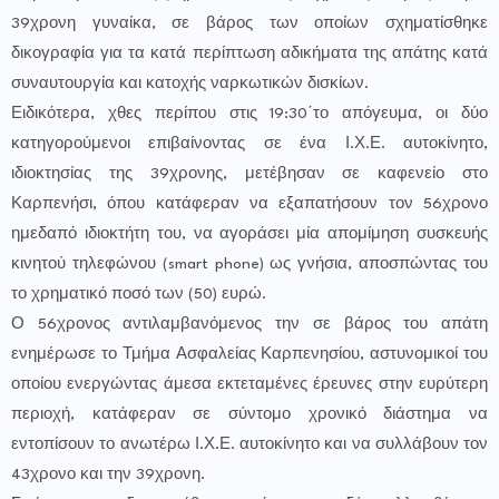
39χρονη γυναίκα, σε βάρος των οποίων σχηματίσθηκε
δικογραφία για τα κατά περίπτωση αδικήματα της απάτης κατά
συναυτουργία και κατοχής ναρκωτικών δισκίων.
Ειδικότερα, χθες περίπου στις 19:30΄το απόγευμα, οι δύο
κατηγορούμενοι επιβαίνοντας σε ένα Ι.Χ.Ε. αυτοκίνητο,
ιδιοκτησίας της 39χρονης, μετέβησαν σε καφενείο στο
Καρπενήσι, όπου κατάφεραν να εξαπατήσουν τον 56χρονο
ημεδαπό ιδιοκτήτη του, να αγοράσει μία απομίμηση συσκευής
κινητού τηλεφώνου (smart phone) ως γνήσια, αποσπώντας του
το χρηματικό ποσό των (50) ευρώ.
Ο 56χρονος αντιλαμβανόμενος την σε βάρος του απάτη
ενημέρωσε το Τμήμα Ασφαλείας Καρπενησίου, αστυνομικοί του
οποίου ενεργώντας άμεσα εκτεταμένες έρευνες στην ευρύτερη
περιοχή, κατάφεραν σε σύντομο χρονικό διάστημα να
εντοπίσουν το ανωτέρω Ι.Χ.Ε. αυτοκίνητο και να συλλάβουν τον
43χρονο και την 39χρονη.