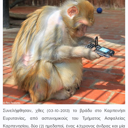
Συνελήφθησαν, χθες (03-10-2013) το βράδυ στο Καρπενήσι
Ευρυτανίας, από αστυνομικούς του Τμήματος Ασφαλείας
Καρπενησίου, δύο (2) ημεδαποί, ένας 43χρονος άνδρας και μία