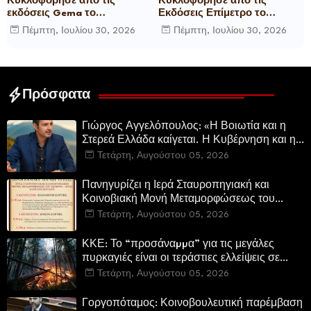
Κυκλοφόρησε από τις
Κυκλοφόρησε από τις
εκδόσεις Gema το
Εκδόσεις Επίμετρο το
μυθιστόρημα του γνωστού
αστυνομικό μυθιστόρημα της
Πέμπτη, Ιουλίου 30, 2026
Πέμπτη, Ιουλίου 30, 2026
δημοσιογράφου Γεώργιου Θ.
Κατερίνας Πανούση Οι ρόλοι
Συριόπουλου El Funcionario -
Ελεγεία στην Ευρωκρατία
των Βρυξελλών.
Πρόσφατα
Γιώργος Αγγελόπουλος: «Η Βοιωτία και η
Στερεά Ελλάδα καίγεται. Η Κυβέρνηση και η
Περιφερειακή Αρχή αυτοθαυμάζονται.»
Τετάρτη, Αυγούστου 05, 2026
Πανηγυρίζει η Ιερά Σταυροπηγιακή και
Κοινοβιακή Μονή Μεταμορφώσεως του
Σωτήρος Καμενων Βουρλων (Μονή Αγιάς ή
Τετάρτη, Αυγούστου 05, 2026
Καρυάς)
ΚΚΕ: Το “προσάναµµα” για τις μεγάλες
πυρκαγιές είναι οι τεράστιες ελλείψεις σε
µέσα και προσωπικό στην Πυροσβεστική και
Τετάρτη, Αυγούστου 05, 2026
τις δασικές υπηρεσίες
Γοργοπόταμος: Κοινοβουλευτική παρέμβαση