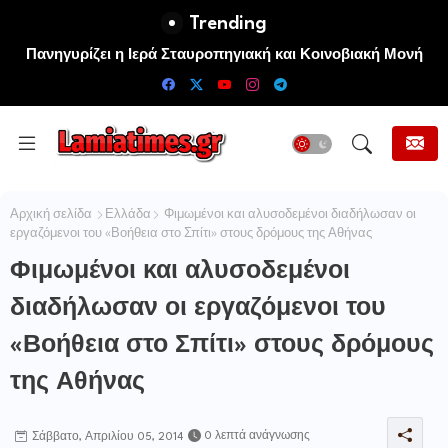
Trending
ΚΚΕ: Το “προσάναµµα” για τις μεγάλες πυρκαγιές είναι οι
τεράστιες ελλείψεις σε µέσα και προσωπικό στην
Πυροσβεστική και τις δασικές υπηρεσίες
Αρχική σελίδα
Ελλάδα
Φιμωμένοι και αλυσοδεμένοι διαδήλωσαν οι
εργαζόμενοι του «Βοήθεια στο Σπίτι» στους δρόμους της Αθήνας
Φιμωμένοι και αλυσοδεμένοι
διαδήλωσαν οι εργαζόμενοι του
«Βοήθεια στο Σπίτι» στους δρόμους
της Αθήνας
0 λεπτά ανάγνωσης
Σάββατο, Απριλίου 05, 2014