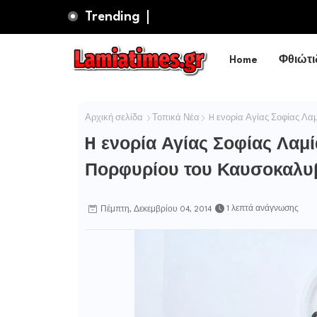
Trending
Home
Φθιώτι
Αρχική σελίδα
Τοπικά Νέα
H ενορία Αγίας Σοφίας Λα
H ενορία Αγίας Σοφίας Λαμ
Πορφυρίου του Καυσοκαλυ
1 λεπτά ανάγνωσης
Πέμπτη, Δεκεμβρίου 04, 2014