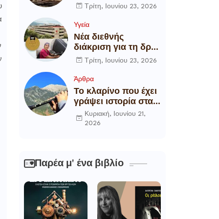
αποξήλωση των
υ
Τρίτη, Ιουνίου 23, 2026
ενεργειακών
α
υποδομών της
Υγεία
χώρας
Νέα διεθνής
ν
διάκριση για τη δρ
Θάλεια
ν
Τρίτη, Ιουνίου 23, 2026
Πετροπούλου,
Διευθύντρια
Άρθρα
Xειρουργό του
Το κλαρίνο που έχει
Metropolitan
γράψει ιστορία στα
General
χωριά της Ρούμελης
Κυριακή, Ιουνίου 21,
2026
Παρέα μ' ένα βιβλίο