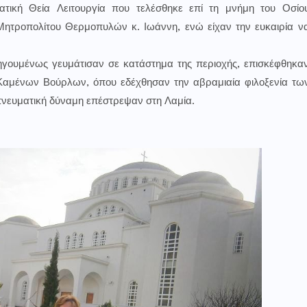
τική Θεία Λειτουργία που τελέσθηκε επί τη μνήμη του Οσίο
Μητροπολίτου Θερμοπυλών κ. Ιωάννη, ενώ είχαν την ευκαιρία ν
ηγουμένως γευμάτισαν σε κατάστημα της περιοχής, επισκέφθηκα
αμένων Βούρλων, όπου εδέχθησαν την αβραμιαία φιλοξενία τω
νευματική δύναμη επέστρεψαν στη Λαμία.