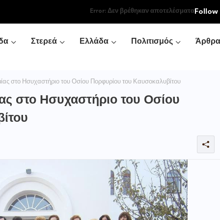
Follow
Error:
Δεν βρέθηκαν αποτελέσματα
δα
Στερεά
Ελλάδα
Πολιτισμός
Άρθρ
μίας στο Ησυχαστήριο του Οσίου Πορφυρίου του Καυσοκαλυβίτου
ίας στο Ησυχαστήριο του Οσίου
βίτου