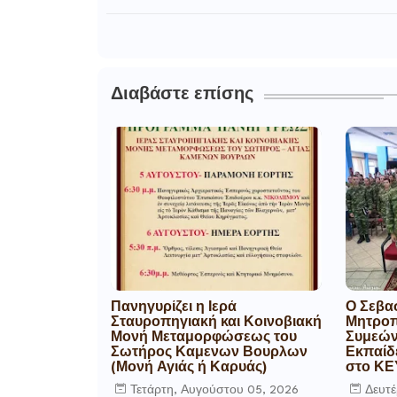
Διαβάστε επίσης
Πανηγυρίζει η Ιερά
Ο Σεβα
Σταυροπηγιακή και Κοινοβιακή
Μητροπ
Μονή Μεταμορφώσεως του
Συμεών
Σωτήρος Καμενων Βουρλων
Εκπαίδ
(Μονή Αγιάς ή Καρυάς)
στο ΚΕ
Τετάρτη, Αυγούστου 05, 2026
Δευτέ