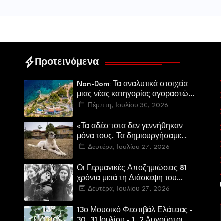
Προτεινόμενα
Non-Dom: Τα αναλυτικά στοιχεία
μιας νέας κατηγορίας αγοραστών
στην ελληνική αγορά πολυτελών
Πέμπτη, Ιουλίου 30, 2026
κατοικιών
«Τα αδέσποτα δεν γεννήθηκαν
μόνα τους. Τα δημιουργήσαμε
εμείς.»
Δευτέρα, Ιουλίου 27, 2026
Οι Γερμανικές Αποζημιώσεις 81
χρόνια μετά τη Διάσκεψη του
Πότσνταμ
Δευτέρα, Ιουλίου 27, 2026
13ο Μουσικό Φεστιβάλ Ελάτειας -
30, 31 Ιουλίου - 1, 2 Αυγούστου