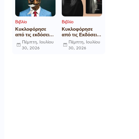
Βιβλίο
Βιβλίο
Κυκλοφόρησε
Κυκλοφόρησε
από τις εκδόσεις
από τις Εκδόσεις
Gema το
Επίμετρο το
Πέμπτη, Ιουλίου
Πέμπτη, Ιουλίου
μυθιστόρημα του
αστυνομικό
30, 2026
30, 2026
γνωστού
μυθιστόρημα της
δημοσιογράφου
Κατερίνας
Γεώργιου Θ.
Πανούση Οι ρόλοι
Συριόπουλου El
Funcionario -
Ελεγεία στην
Ευρωκρατία των
Βρυξελλών.