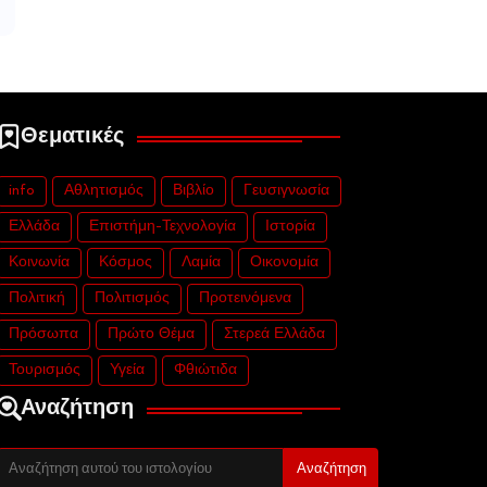
Θεματικές
info
Αθλητισμός
Βιβλίο
Γευσιγνωσία
Ελλάδα
Επιστήμη-Τεχνολογία
Ιστορία
Κοινωνία
Κόσμος
Λαμία
Οικονομία
Πολιτική
Πολιτισμός
Προτεινόμενα
Πρόσωπα
Πρώτο Θέμα
Στερεά Ελλάδα
Τουρισμός
Υγεία
Φθιώτιδα
Αναζήτηση