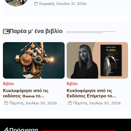
Κυριακή, Ιουνίου 21, 2026
Παρέα μ' ένα βιβλίο
Βιβλίο
Βιβλίο
Κυκλοφόρησε από τις
Κυκλοφόρησε από τις
εκδόσεις Gema το
Εκδόσεις Επίμετρο το
μυθιστόρημα του γνωστού
αστυνομικό μυθιστόρημα της
Πέμπτη, Ιουλίου 30, 2026
Πέμπτη, Ιουλίου 30, 2026
δημοσιογράφου Γεώργιου Θ.
Κατερίνας Πανούση Οι ρόλοι
Συριόπουλου El Funcionario -
Ελεγεία στην Ευρωκρατία
των Βρυξελλών.
Πρόσφατα