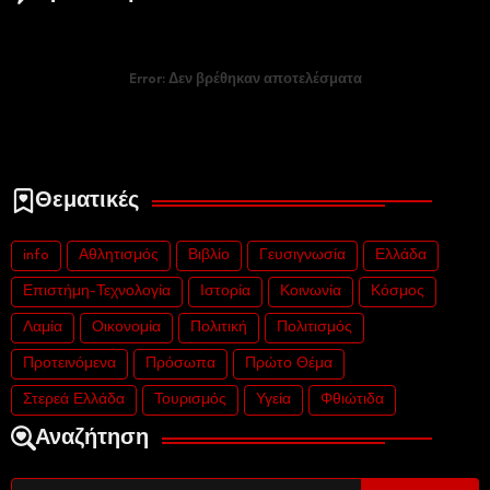
Error:
Δεν βρέθηκαν αποτελέσματα
Θεματικές
info
Αθλητισμός
Βιβλίο
Γευσιγνωσία
Ελλάδα
Επιστήμη-Τεχνολογία
Ιστορία
Κοινωνία
Κόσμος
Λαμία
Οικονομία
Πολιτική
Πολιτισμός
Προτεινόμενα
Πρόσωπα
Πρώτο Θέμα
Στερεά Ελλάδα
Τουρισμός
Υγεία
Φθιώτιδα
Αναζήτηση