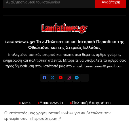
Lamiatimes.gr: Το e-Πολιτιστικό και Ιστορικό Περιοδικό της
Φθιώτιδας και της Στερεάς Ελλάδας
Επιλεγμένα τοπικά, ιστορικά και πολιτιστικά θέματα, άρθρα γνώμης,
ενημέρωση και πολιτιστική ατζέντα. Μπορείτε να υποβάλετε τα άρθρα σας
προς δημοσίευση στον ιστότοπό μας στο email: lamiatimes@gmail.com
Home
Επικοινωνία
Πολιτική Απορρήτου
Gaiaelliniki.gr
Domokosnews.gr
Kallitheareport.gr
Ο ιστότοπός μας χρησιμοποιεί cookies για να βελτιώσει την
εμπειρία σας.
«Περισσότερα»
lamiatimes.gr- All Right Reserved Copyright © 2026