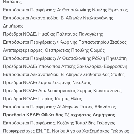
Νικόλαος
Εκπρόσωποι Περιφέρειας: Α' Θεσσαλονίκης Νούλης Ειρηναίος
Εκπρόσωποι Λεκανοπεδίου: Β' Αθηνών Νταλταγιάννης
Δημήτριος
Πρόεδροι ΝΟΔΕ: Ημαθίας Παλπανας Παναγιώτης
Εκπρόσωποι Περιφέρειας: Φλωρίνης Παπασωτηρίου Σταύρος
Αντιπεριφερειάρχες: Θεσπρωτίας Πιτούλης Θωμάς
Εκπρόσωποι Περιφέρειας: Α' Θεσσαλονίκης Ράλλη Πηνελόπη
Πρόεδροι ΝΟΔΕ: Υπολοίπου Αττικής Σακελλαρίου Ευφροσύνη
Εκπρόσωποι Λεκανοπεδίου: Β' Αθηνών Σταθόπουλος Στάθης
Πρόεδροι ΝΟΔΕ: Σάμου Στεφανής Νικόλαος
Πρόεδροι ΝΟΔΕ: Αιτωλοακαρνανίας Σύρρος Κωνσταντίνος
Πρόεδροι ΝΟΔΕ: Πιερίας Τάπρας Ηλίας
Εκπρόσωποι Περιφέρειας: Α' Αθηνών Τάτσης Αθανάσιος
Προεδρείο ΚΕΔΕ: Φθιώτιδος Τζιαχρήστας Δημήτριος
Εκπρόσωποι Περιφέρειας: Κοζάνης Τοπαλίδης Γεώργιος
Περιφερειάρχες ΕΝ.ΠΕ: Νοτίου Αιγαίου Χατζημάρκος Γεώργιος