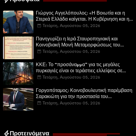
Γιώργος Αγγελόπουλος: «Η Βοιωτία και η
Στερεά Ελλάδα καίγεται. Η Κυβέρνηση και η
Περιφερειακή Αρχή αυτοθαυμάζονται.»
Τετάρτη, Αυγούστου 05, 2026
Πανηγυρίζει η Ιερά Σταυροπηγιακή και
Κοινοβιακή Μονή Μεταμορφώσεως του
Σωτήρος Καμενων Βουρλων (Μονή Αγιάς ή
Τετάρτη, Αυγούστου 05, 2026
Καρυάς)
ΚΚΕ: Το “προσάναµµα” για τις μεγάλες
πυρκαγιές είναι οι τεράστιες ελλείψεις σε
µέσα και προσωπικό στην Πυροσβεστική και
Τετάρτη, Αυγούστου 05, 2026
τις δασικές υπηρεσίες
Γοργοπόταμος: Κοινοβουλευτική παρέμβαση
Σαρακιώτη για την προστασία του
εμβληματικού φυσικού και ιστορικού
Τετάρτη, Αυγούστου 05, 2026
τοποσήμου
Προτεινόμενα