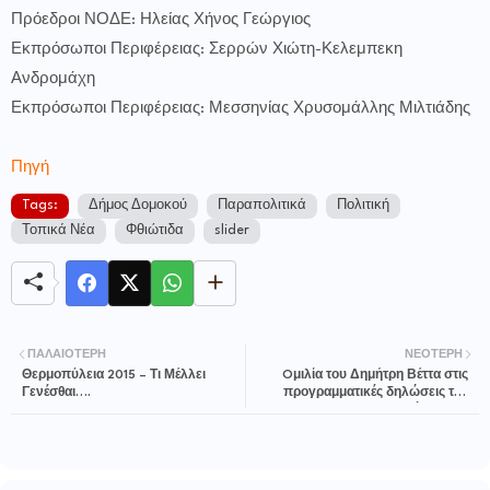
Πρόεδροι ΝΟΔΕ: Ηλείας Χήνος Γεώργιος
Εκπρόσωποι Περιφέρειας: Σερρών Χιώτη-Κελεμπεκη
Ανδρομάχη
Εκπρόσωποι Περιφέρειας: Μεσσηνίας Χρυσομάλλης Μιλτιάδης
Πηγή
Tags:
Δήμος Δομοκού
Παραπολιτικά
Πολιτική
Τοπικά Νέα
Φθιώτιδα
slider
ΠΑΛΑΙΌΤΕΡΗ
ΝΕΌΤΕΡΗ
Θερμοπύλεια 2015 – Τι Μέλλει
Oμιλία του Δημήτρη Βέττα στις
Γενέσθαι….
προγραμματικές δηλώσεις της
κυβέρνησης.