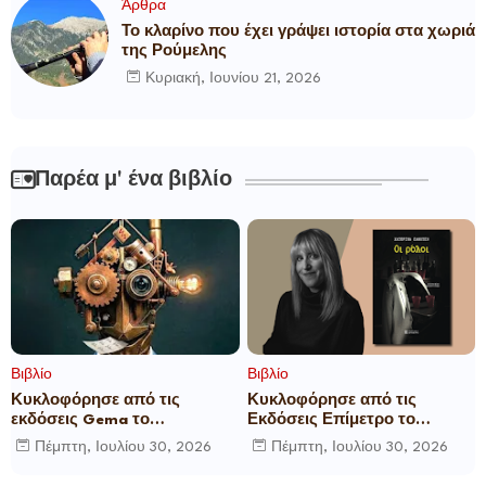
Άρθρα
Το κλαρίνο που έχει γράψει ιστορία στα χωριά
της Ρούμελης
Κυριακή, Ιουνίου 21, 2026
Παρέα μ' ένα βιβλίο
Βιβλίο
Βιβλίο
Κυκλοφόρησε από τις
Κυκλοφόρησε από τις
εκδόσεις Gema το
Εκδόσεις Επίμετρο το
μυθιστόρημα του γνωστού
αστυνομικό μυθιστόρημα της
Πέμπτη, Ιουλίου 30, 2026
Πέμπτη, Ιουλίου 30, 2026
δημοσιογράφου Γεώργιου Θ.
Κατερίνας Πανούση Οι ρόλοι
Συριόπουλου El Funcionario -