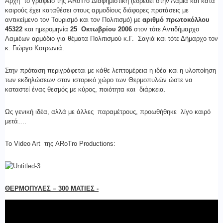
Αρχή το γραφείο της ARoTro Διαφημιστική (εδρεύει στην Λαμία και κατά
καιρούς έχει καταθέσει στους αρμοδίους διάφορες προτάσεις με
αντικείμενο τον Τουρισμό και τον Πολιτισμό) με
αριθμό πρωτοκόλλου
45322
και ημερομηνία
25 Οκτωβρίου 2006
στον τότε Αντιδήμαρχο
Λαμιέων αρμόδιο για θέματα Πολιτισμού κ.Γ. Σαγιά και τότε Δήμαρχο τον
κ. Γιώργο Κοτρωνιά.
Στην πρόταση περιγράφεται με κάθε λεπτομέρεια η ιδέα και η υλοποίηση
των εκδηλώσεων στον ιστορικό χώρο των Θερμοπυλών ώστε να
καταστεί ένας θεσμός με κύρος, ποιότητα και διάρκεια.
Ως γενική ιδέα, αλλά με άλλες παραμέτρους, προωθήθηκε λίγο καιρό
μετά….
Το Video Art της ARoTro Productions:
ΘΕΡΜΟΠΥΛΕΣ – 300 ΜΑΤΙΕΣ -