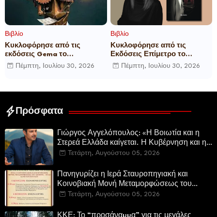
Βιβλίο
Βιβλίο
Κυκλοφόρησε από τις
Κυκλοφόρησε από τις
εκδόσεις Gema το
Εκδόσεις Επίμετρο το
μυθιστόρημα του γνωστού
αστυνομικό μυθιστόρημα της
Πέμπτη, Ιουλίου 30, 2026
Πέμπτη, Ιουλίου 30, 2026
δημοσιογράφου Γεώργιου Θ.
Κατερίνας Πανούση Οι ρόλοι
Συριόπουλου El Funcionario -
Ελεγεία στην Ευρωκρατία
των Βρυξελλών.
Πρόσφατα
Γιώργος Αγγελόπουλος: «Η Βοιωτία και η
Στερεά Ελλάδα καίγεται. Η Κυβέρνηση και η
Περιφερειακή Αρχή αυτοθαυμάζονται.»
Τετάρτη, Αυγούστου 05, 2026
Πανηγυρίζει η Ιερά Σταυροπηγιακή και
Κοινοβιακή Μονή Μεταμορφώσεως του
Σωτήρος Καμενων Βουρλων (Μονή Αγιάς ή
Τετάρτη, Αυγούστου 05, 2026
Καρυάς)
ΚΚΕ: Το “προσάναµµα” για τις μεγάλες