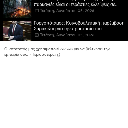
πυρκαγιές είναι οι τεράστιες ελλείψεις σε
µέσα και προσωπικό στην Πυροσβεστική και
Τετάρτη, Αυγούστου 05, 2026
τις δασικές υπηρεσίες
Γοργοπόταμος: Κοινοβουλευτική παρέμβαση
Σαρακιώτη για την προστασία του
εμβληματικού φυσικού και ιστορικού
Τετάρτη, Αυγούστου 05, 2026
τοποσήμου
Ο ιστότοπός μας χρησιμοποιεί cookies για να βελτιώσει την
εμπειρία σας.
«Περισσότερα»
Προτεινόμενα
Non-Dom: Τα αναλυτικά στοιχεία μιας νέας
κατηγορίας αγοραστών στην ελληνική αγορά
πολυτελών κατοικιών
Πέμπτη, Ιουλίου 30, 2026
«Τα αδέσποτα δεν γεννήθηκαν μόνα τους. Τα
δημιουργήσαμε εμείς.»
Δευτέρα, Ιουλίου 27, 2026
Οι Γερμανικές Αποζημιώσεις 81 χρόνια μετά