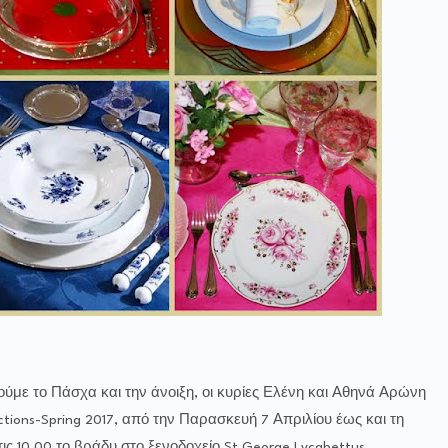
ούμε το Πάσχα και την άνοιξη, οι κυρίες Ελένη και Αθηνά Αρώνη
ions-Spring 2017, από την Παρασκευή 7 Απριλίου έως και τη
τις 10.00 το βράδυ στο ξενοδοχείο St George Lycabettus,