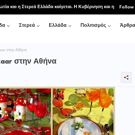
ιακή και Κοινοβιακή Μονή Μεταμορφώσεως του
ωτία και η Στερεά Ελλάδα καίγεται. Η Κυβέρνηση και η
Follow
νή Αγιάς ή Καρυάς)
ζονται.»
δα
Στερεά
Ελλάδα
Πολιτισμός
Άρθρ
zaar στην Αθήνα
zaar στην Αθήνα