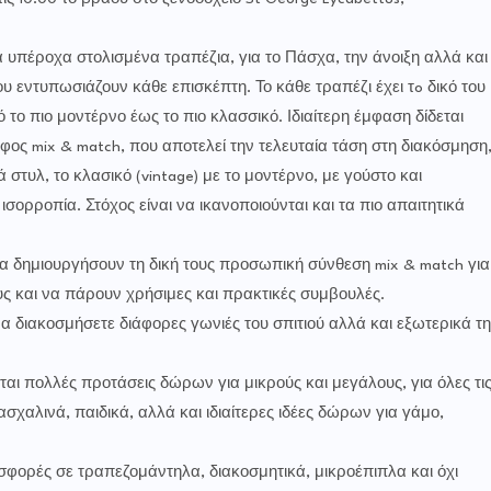
 υπέροχα στολισμένα τραπέζια, για το Πάσχα, την άνοιξη αλλά και
υ εντυπωσιάζουν κάθε επισκέπτη. Το κάθε τραπέζι έχει τo δικό του
το πιο μοντέρνο έως το πιο κλασσικό. Ιδιαίτερη έμφαση δίδεται
φος mix & match, που αποτελεί την τελευταία τάση στη διακόσμηση
στυλ, το κλασικό (vintage) με το μοντέρνο, με γούστο και
ισορροπία. Στόχος είναι να ικανοποιούνται και τα πιο απαιτητικά
α δημιουργήσουν τη δική τους προσωπική σύνθεση mix & match για
ς και να πάρουν χρήσιμες και πρακτικές συμβουλές.
να διακοσμήσετε διάφορες γωνιές του σπιτιού αλλά και εξωτερικά τη
ι πολλές προτάσεις δώρων για μικρούς και μεγάλους, για όλες τι
ασχαλινά, παιδικά, αλλά και ιδιαίτερες ιδέες δώρων για γάμο,
οσφορές σε τραπεζομάντηλα, διακοσμητικά, μικροέπιπλα και όχι