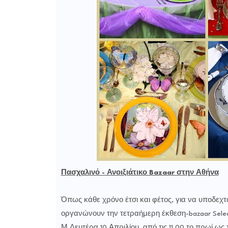
Πασχαλινό - Ανοιξιάτικο Bazaar στην Αθήνα
Όπως κάθε χρόνο έτσι και φέτος, για να υποδεχτ
οργανώνουν την τετραήμερη έκθεση-bazaar Select
Μ.Δευτέρα 10 Απριλίου, από τις 11.00 το πρωί ως 