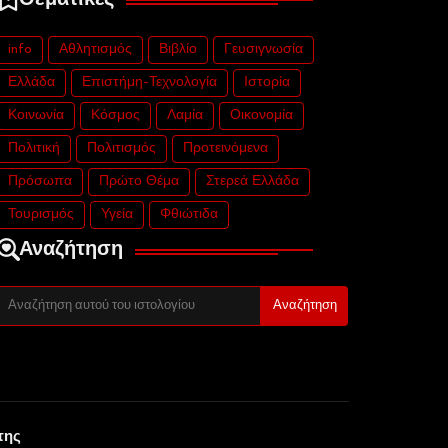
Θεματικές
info
Αθλητισμός
Βιβλίο
Γευσιγνωσία
Ελλάδα
Επιστήμη-Τεχνολογία
Ιστορία
Κοινωνία
Κόσμος
Λαμία
Οικονομία
Πολιτική
Πολιτισμός
Προτεινόμενα
Πρόσωπα
Πρώτο Θέμα
Στερεά Ελλάδα
Τουρισμός
Υγεία
Φθιώτιδα
Αναζήτηση
της