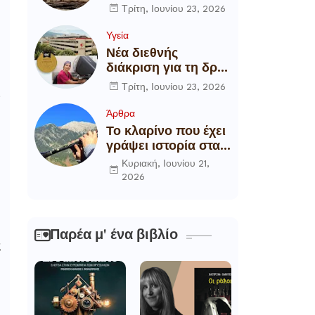
αποξήλωση των
Τρίτη, Ιουνίου 23, 2026
ενεργειακών
υποδομών της
Υγεία
χώρας
Νέα διεθνής
διάκριση για τη δρ
Θάλεια
Τρίτη, Ιουνίου 23, 2026
,
Πετροπούλου,
Διευθύντρια
Άρθρα
Xειρουργό του
Το κλαρίνο που έχει
Metropolitan
γράψει ιστορία στα
General
χωριά της Ρούμελης
Κυριακή, Ιουνίου 21,
2026
Παρέα μ' ένα βιβλίο
ς