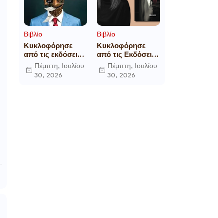
Βιβλίο
Βιβλίο
Κυκλοφόρησε
Κυκλοφόρησε
από τις εκδόσεις
από τις Εκδόσεις
Gema το
Επίμετρο το
Πέμπτη, Ιουλίου
Πέμπτη, Ιουλίου
μυθιστόρημα του
αστυνομικό
30, 2026
30, 2026
γνωστού
μυθιστόρημα της
δημοσιογράφου
Κατερίνας
Γεώργιου Θ.
Πανούση Οι ρόλοι
Συριόπουλου El
Funcionario -
Ελεγεία στην
Ευρωκρατία των
Βρυξελλών.