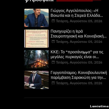
Πρόσφατα
Γιώργος Αγγελόπουλος: «Η
Βοιωτία και η Στερεά Ελλάδα
καίγεται. Η Κυβέρνηση και η
Τετάρτη, Αυγούστου 05, 2026
Περιφερειακή Αρχή
αυτοθαυμάζονται.»
Πανηγυρίζει η Ιερά
Σταυροπηγιακή και Κοινοβιακή
Μονή Μεταμορφώσεως του
Τετάρτη, Αυγούστου 05, 2026
Σωτήρος Καμενων Βουρλων
(Μονή Αγιάς ή Καρυάς)
ΚΚΕ: Το “προσάναµµα” για τις
μεγάλες πυρκαγιές είναι οι
τεράστιες ελλείψεις σε µέσα και
Τετάρτη, Αυγούστου 05, 2026
προσωπικό στην Πυροσβεστική
και τις δασικές υπηρεσίες
Γοργοπόταμος: Κοινοβουλευτική
παρέμβαση Σαρακιώτη για την
προστασία του εμβληματικού
Τετάρτη, Αυγούστου 05, 2026
φυσικού και ιστορικού τοποσήμο
Lamiatimes