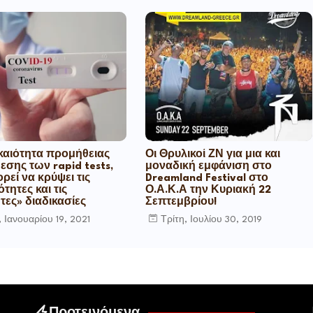
καιότητα προμήθειας
Οι Θρυλικοί ΖΝ για μια και
θεσης των rapid tests,
μοναδική εμφάνιση στο
ρεί να κρύψει τις
Dreamland Festival στο
τητες και τις
Ο.Α.Κ.Α την Κυριακή 22
τες» διαδικασίες
Σεπτεμβρίου!
, Ιανουαρίου 19, 2021
Τρίτη, Ιουλίου 30, 2019