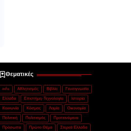
Θεματικές
info
Αθλητισμός
Βιβλίο
Γευσιγνωσία
Ελλάδα
Επιστήμη-Τεχνολογία
Ιστορία
Κοινωνία
Κόσμος
Λαμία
Οικονομία
Πολιτική
Πολιτισμός
Προτεινόμενα
Πρόσωπα
Πρώτο Θέμα
Στερεά Ελλάδα