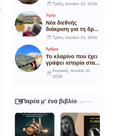
αποξήλωση των
Τρίτη, Ιουνίου 23, 2026
ενεργειακών
n
υποδομών της
Υγεία
χώρας
Νέα διεθνής
διάκριση για τη δρ
Θάλεια
Τρίτη, Ιουνίου 23, 2026
Πετροπούλου,
Διευθύντρια
Άρθρα
Xειρουργό του
Το κλαρίνο που έχει
Metropolitan
γράψει ιστορία στα
General
χωριά της Ρούμελης
Κυριακή, Ιουνίου 21,
2026
Παρέα μ' ένα βιβλίο