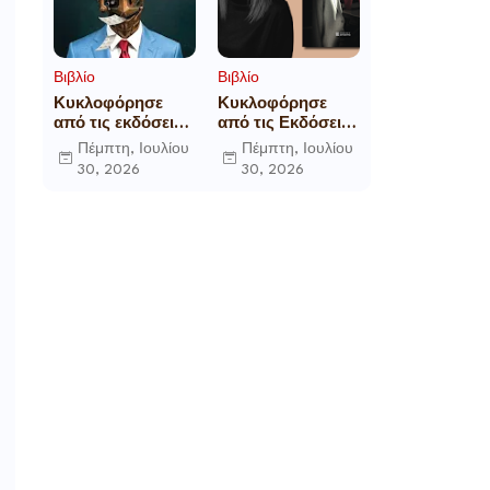
Βιβλίο
Βιβλίο
Κυκλοφόρησε
Κυκλοφόρησε
από τις εκδόσεις
από τις Εκδόσεις
Gema το
Επίμετρο το
Πέμπτη, Ιουλίου
Πέμπτη, Ιουλίου
μυθιστόρημα του
αστυνομικό
30, 2026
30, 2026
γνωστού
μυθιστόρημα της
δημοσιογράφου
Κατερίνας
Γεώργιου Θ.
Πανούση Οι ρόλοι
Συριόπουλου El
Funcionario -
Ελεγεία στην
Ευρωκρατία των
Βρυξελλών.