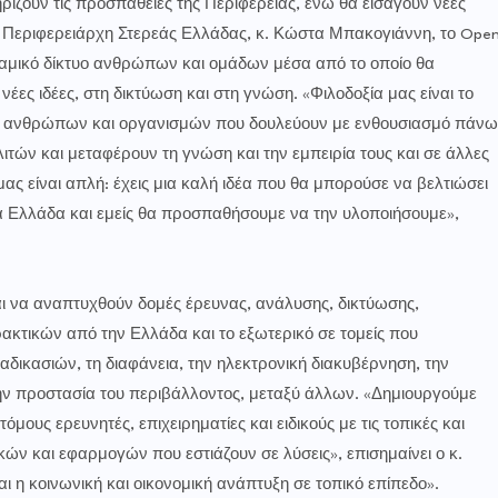
ρίζουν τις προσπάθειες της Περιφέρειας, ενώ θα εισάγουν νέες
ν Περιφερειάρχη Στερεάς Ελλάδας, κ. Κώστα Μπακογιάννη, το Ope
υναμικό δίκτυο ανθρώπων και ομάδων μέσα από το οποίο θα
 νέες ιδέες, στη δικτύωση και στη γνώση. «Φιλοδοξία μας είναι το
ητα ανθρώπων και οργανισμών που δουλεύουν με ενθουσιασμό πάνω
ιτών και μεταφέρουν τη γνώση και την εμπειρία τους και σε άλλες
ας είναι απλή: έχεις μια καλή ιδέα που θα μπορούσε να βελτιώσει
ά Ελλάδα και εμείς θα προσπαθήσουμε να την υλοποιήσουμε»,
αι να αναπτυχθούν δομές έρευνας, ανάλυσης, δικτύωσης,
ακτικών από την Ελλάδα και το εξωτερικό σε τομείς που
αδικασιών, τη διαφάνεια, την ηλεκτρονική διακυβέρνηση, την
, την προστασία του περιβάλλοντος, μεταξύ άλλων. «Δημιουργούμε
μους ερευνητές, επιχειρηματίες και ειδικούς με τις τοπικές και
ικών και εφαρμογών που εστιάζουν σε λύσεις», επισημαίνει ο κ.
 η κοινωνική και οικονομική ανάπτυξη σε τοπικό επίπεδο».