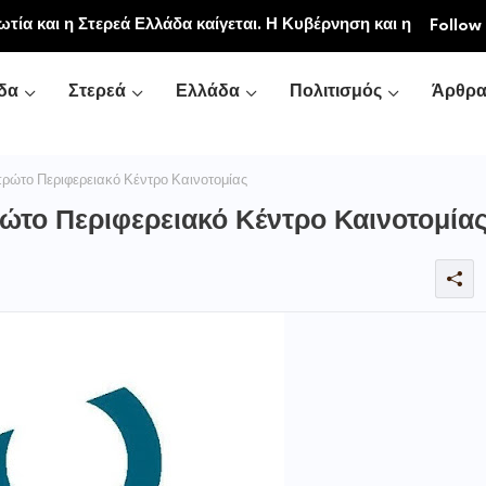
ιακή και Κοινοβιακή Μονή Μεταμορφώσεως του
ωτία και η Στερεά Ελλάδα καίγεται. Η Κυβέρνηση και η
Follow
νή Αγιάς ή Καρυάς)
ζονται.»
δα
Στερεά
Ελλάδα
Πολιτισμός
Άρθρ
ρώτο Περιφερειακό Κέντρο Καινοτομίας
ώτο Περιφερειακό Κέντρο Καινοτομία