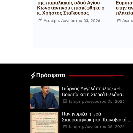
της παραλιακής οδού Αγίου
Ευρυταν
Κωνσταντίνου επισκέφθηκε ο
στην α
κ. Χρήστος Σταϊκούρας
πλατεί
Δευτέρα, Αυγούστου 03, 2026
Δευτέ
Πρόσφατα
Γιώργος Αγγελόπουλος: «Η
Βοιωτία και η Στερεά Ελλάδα
καίγεται. Η Κυβέρνηση και η
Τετάρτη, Αυγούστου 05, 2026
Περιφερειακή Αρχή
αυτοθαυμάζονται.»
Πανηγυρίζει η Ιερά
Σταυροπηγιακή και Κοινοβιακή
Μονή Μεταμορφώσεως του
Τετάρτη, Αυγούστου 05, 2026
Σωτήρος Καμενων Βουρλων