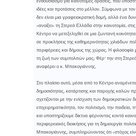
ενθουσιασμό για καινοτόμες δράσεις, που υποστη
ιδέες και προτάσεις στο μέλλον. Σύμφωνα με το
δεν είναι μια γραφειοκρατική δομή, αλλά ένα δ
«ανοίξει» τη Στερεά Ελλάδα στην καινοτομία, στις
Κέντρο να μετεξελιχθεί σε μια ζωντανή κοινότ
σε προκλήσεις της καθημερινότητας χιλιάδων πολ
περιφέρειες και δήμους της χώρας. Η φιλοσοφία μ
τη ζωή των συμπολιτών μας; Φέρ’ την στη Στερε
αναφέρει ο κ. Μπακογιάννης.
Στο πλαίσιο αυτό, μέσα από το Κέντρο αναμένετ
δημοσιότητας, κατάρτισης και παροχής καλών πρ
σχετίζονται με την ενίσχυση των δημοκρατικών δι
επιχειρηματικότητα, τον πολιτισμό, την παιδεία
και υποστηρίζουμε δίκτυα φέρνοντας κοντά καινοτό
περιφερειακές διοικήσεις για τη δημιουργία πολιτ
Μπακογιάννης, συμπληρώνοντας ότι «στόχος είναι