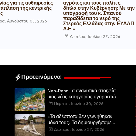
ίας για τις αυθαιρεσίες
αγρότες και τους πολίτες,
νάπλαση της κεντρικής
δίπλα στην Κυβέρνηση: Με την
ας
υπογραφή του κ. Σπανού
παραδίδεται το νερό της
ρα, Αυγούστου 03, 2026
Στερεάς Ελλάδας στην ΕΥΔΑΠ
Α.Ε.»
Δευτέρα, Ιουλίου 27, 2026
Προτεινόμενα
Non-Dom: Τα αναλυτικά στοιχεία
μιας νέας κατηγορίας αγοραστών
στην ελληνική αγορά πολυτελών
Πέμπτη, Ιουλίου 30, 2026
κατοικιών
«Τα αδέσποτα δεν γεννήθηκαν
μόνα τους. Τα δημιουργήσαμε
εμείς.»
Δευτέρα, Ιουλίου 27, 2026