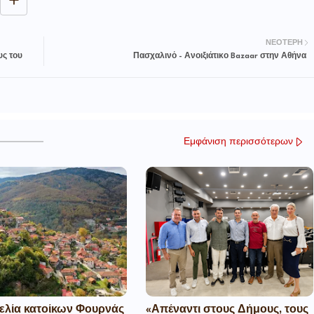
ΝΕΌΤΕΡΗ
υς του
Πασχαλινό - Ανοιξιάτικο Bazaar στην Αθήνα
Εμφάνιση περισσότερων
ελία κατοίκων Φουρνάς
«Απέναντι στους Δήμους, τους