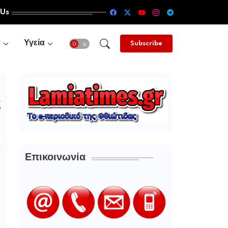
 Us
α
Υγεία
Subscribe
ς
Επικοινωνία