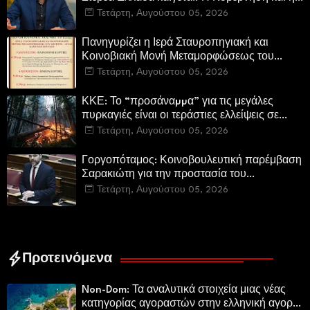
Περιφερειακή Αρχή αυτοθαυμάζονται.»
Τετάρτη, Αυγούστου 05, 2026
Πανηγυρίζει η Ιερά Σταυροπηγιακή και
Κοινοβιακή Μονή Μεταμορφώσεως του
Σωτήρος Καμενων Βουρλων (Μονή Αγιάς ή
Τετάρτη, Αυγούστου 05, 2026
Καρυάς)
ΚΚΕ: Το “προσάναµµα” για τις μεγάλες
πυρκαγιές είναι οι τεράστιες ελλείψεις σε
µέσα και προσωπικό στην Πυροσβεστική και
Τετάρτη, Αυγούστου 05, 2026
τις δασικές υπηρεσίες
Γοργοπόταμος: Κοινοβουλευτική παρέμβαση
Σαρακιώτη για την προστασία του
εμβληματικού φυσικού και ιστορικού
Τετάρτη, Αυγούστου 05, 2026
τοποσήμου
Προτεινόμενα
Non-Dom: Τα αναλυτικά στοιχεία μιας νέας
κατηγορίας αγοραστών στην ελληνική αγορά