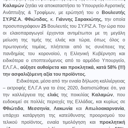
Καλαμών
ζητάει να αποκαταστήσει το Υπουργείο Αγροτικής
Ανάπτυξης & Τροφίμων, με ερώτησή του ο
Βουλευτής
ΣΥ.ΡΙΖ.Α. Φθιώτιδας
, κ.
Γιάννης Σαρακιώτης,
την οποία
προσυπογράφουν
25
Βουλευτές του ΣΥ.ΡΙΖ.Α. Την ώρα που
οι ελαιοπαραγωγοί έρχονται αντιμέτωποι με τη μεγάλη
μείωση της τιμής της ελιάς και τώρα, όπως όλος ο
πρωτογενής τομέας, πλήττεται από τις συνέπειες της
πανδημίας του κορονοϊού, η Ελληνική Κυβέρνηση και
ειδικότερα ο εποπτευόμενος από το αρμόδιο Υπουργείο,
ΕΛ.Γ.Α.,
αύξησε αυθαίρετα και προκλητικά, κατά 58% (!!!)
την ασφαλιζόμενη αξία του προϊόντος
.
Ειδικότερα, μέσα από την ενιαία δήλωση καλλιέργειας
– εκτροφής ΕΛ.Γ.Α για το έτος 2020, διαπιστώθηκε ότι, για
την καλλιέργεια της
ελιάς
της ποικιλίας
Καλαμών
, που
ευδοκιμεί σε πολλές περιοχές της Ελλάδας, και κυρίως σε
Φθιώτιδα
,
Μεσσηνία
,
Λακωνία
και
Αιτωλοακαρνανία
,
υπάρχει κατάργηση της κατεύθυνσης προορισμού του
τελικού προϊόντος, ενιαία τιμολόγηση και
προκλητική