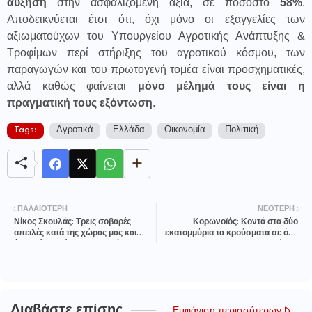
αύξηση
στην ασφαλιζόμενη αξία, σε ποσοστό
58%
.
Αποδεικνύεται έτσι ότι, όχι μόνο οι εξαγγελίες των
αξιωματούχων του Υπουργείου Αγροτικής Ανάπτυξης &
Τροφίμων περί στήριξης του αγροτικού κόσμου, των
παραγωγών και του πρωτογενή τομέα είναι προσχηματικές,
αλλά καθώς φαίνεται
μόνο μέλημά τους είναι η
πραγματική τους εξόντωση
.
Tags:
Αγροτικά
Ελλάδα
Οικονομία
Πολιτική
ΠΑΛΑΙΌΤΕΡΗ
ΝΕΌΤΕΡΗ
Νίκος Σκουλάς: Τρεις σοβαρές
Κορωνοϊός: Κοντά στα δύο
απειλές κατά της χώρας μας και
εκατομμύρια τα κρούσματα σε όλο
ένας μόνο τρόπος εξουδετέρωσης
τον κόσμο
τους
Διαβάστε επίσης
Εμφάνιση περισσότερων