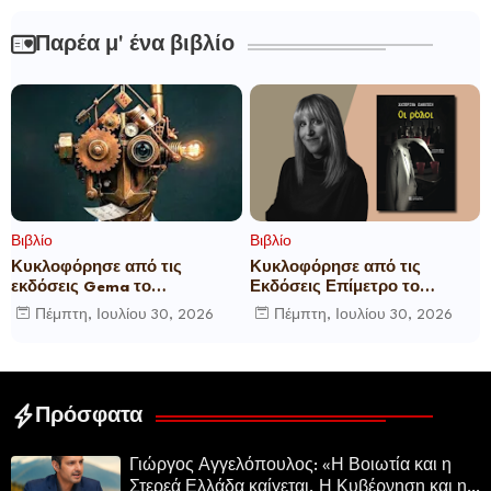
Παρέα μ' ένα βιβλίο
Βιβλίο
Βιβλίο
Κυκλοφόρησε από τις
Κυκλοφόρησε από τις
εκδόσεις Gema το
Εκδόσεις Επίμετρο το
μυθιστόρημα του γνωστού
αστυνομικό μυθιστόρημα της
Πέμπτη, Ιουλίου 30, 2026
Πέμπτη, Ιουλίου 30, 2026
δημοσιογράφου Γεώργιου Θ.
Κατερίνας Πανούση Οι ρόλοι
Συριόπουλου El Funcionario -
Ελεγεία στην Ευρωκρατία
των Βρυξελλών.
Πρόσφατα
Γιώργος Αγγελόπουλος: «Η Βοιωτία και η
Στερεά Ελλάδα καίγεται. Η Κυβέρνηση και η