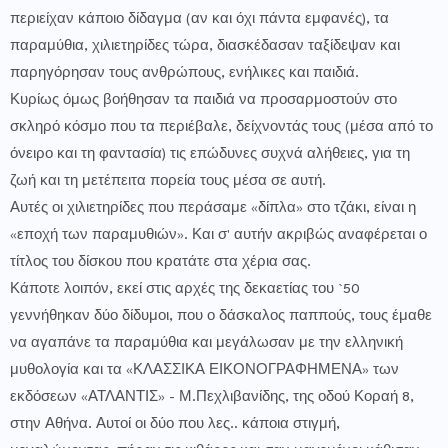
περιείχαν κάποιο δίδαγμα (αν και όχι πάντα εμφανές), τα
παραμύθια, χιλιετηρίδες τώρα, διασκέδασαν ταξίδεψαν και
παρηγόρησαν τους ανθρώπους, ενήλικες και παιδιά.
Κυρίως όμως βοήθησαν τα παιδιά να προσαρμοστούν στο
σκληρό κόσμο που τα περιέβαλε, δείχνοντάς τους (μέσα από το
όνειρο και τη φαντασία) τις επώδυνες συχνά αλήθειες, για τη
ζωή και τη μετέπειτα πορεία τους μέσα σε αυτή.
Αυτές οι χιλιετηρίδες που περάσαμε «δίπλα» στο τζάκι, είναι η
«εποχή των παραμυθιών». Και σ' αυτήν ακριβώς αναφέρεται ο
τίτλος του δίσκου που κρατάτε στα χέρια σας.
Κάποτε λοιπόν, εκεί στις αρχές της δεκαετίας του `50
γεννήθηκαν δύο δίδυμοι, που ο δάσκαλος παππούς, τους έμαθε
να αγαπάνε τα παραμύθια και μεγάλωσαν με την ελληνική
μυθολογία και τα «ΚΛΑΣΣΙΚΑ ΕΙΚΟΝΟΓΡΑΦΗΜΕΝΑ» των
εκδόσεων «ΑΤΛΑΝΤΙΣ» - Μ.Πεχλιβανίδης, της οδού Κοραή 8,
στην Αθήνα. Αυτοί οι δύο που λες.. κάποια στιγμή,