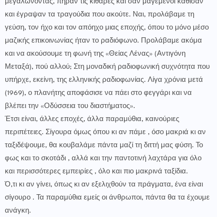
μεγαλώνοντας, πήραν τις κιθάρες και σαν μαγεμένοι κάθισαν
και έγραψαν τα τραγούδια που ακούτε. Ναι, προλάβαμε τη
γεύση, τον ήχο και τον απόηχο μιας εποχής, όπου το μόνο μέσο
μαζικής επικοινωνίας ήταν το ραδιόφωνο. Προλάβαμε ακόμα
και να ακούσουμε τη φωνή της «Θείας Λένας» (Αντιγόνη
Μεταξά), πού αλλού; Στη μοναδική ραδιοφωνική συχνότητα που
υπήρχε, εκείνη, της ελληνικής ραδιοφωνίας. Λίγα χρόνια μετά
(1969), ο πλανήτης αποφάσισε να πάει στο φεγγάρι και να
βλέπει την «Οδύσσεια του διαστήματος».
Έτσι είναι, άλλες εποχές, άλλα παραμύθια, καινούριες
περιπέτειες. Σίγουρα όμως όπου κι αν πάμε , όσο μακριά κι αν
ταξιδέψουμε, θα κουβαλάμε πάντα μαζί τη διττή μας φύση. Το
φως και το σκοτάδι , αλλά και την παντοτινή λαχτάρα για όλο
και περισσότερες εμπειρίες , όλο και πιο μακρινά ταξίδια.
Ό,τι κι αν γίνει, όπως κι αν εξελιχθούν τα πράγματα, ένα είναι
σίγουρο . Τα παραμύθια εμείς οι άνθρωποι, πάντα θα τα έχουμε
ανάγκη.