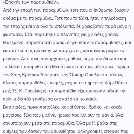
«Εποχής των παραμυθιών»:
Από την εποχή των παραμυθιών, τότε που οι άνθρωποι ζούσαν
ακόμα με τα παραμύθια...Τότε που το τζάκι, ήταν η τηλεόραση
της εποχής και για όλα τα υπόλοιπα, δε χρειαζόταν παρά μόνο η
φαντασία. Έτσι πορεύτηκε ο πλανήτης για χιλιάδες χρόνια.
Μαζεμένοι μπροστά στη φωτιά, διηγούνταν οι παραμυθάδες, και
εκστατικοί τους άκουγαν όλοι, άρχοντες και κολίγοι, μικροί και
μεγάλοι. Από τους πανάρχαιους μύθους μέχρι τον Αίσωπο και
τα λαϊκά παραμύθια του Μεσαίωνα, από τους αδερφούς Γκριμμ,
τον Χανς Κρίστιαν Άντερσεν, τον Όσκαρ Ουάιλντ και τόσους
άλλους παραμυθάδες-ποιητές, μέχρι τον σημερινό Χάρι Πότερ
(της Τζ. Κ. Ρόουλινγκ), τα παραμύθια εξιστορούσαν πάντα την
αιώνια διαπάλη ανάμεσα στο καλό και το κακό.
Βασιλιάδες, πριγκιποπούλες, κοινοί θνητοί, δράκοι και κακές
μάγισσες, ζώα που μιλάνε, ήρωες που λύνουν τα μάγια, όλα
συνυπάρχουν μέσα στα παραμύθια. Όλα μαζί, βαθιά στις
ομίχλες των δασών του ασυνείδητου, αλληγορικές ιστορίες που