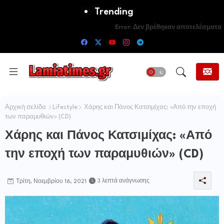
Trending
Error:
Δεν βρέθηκαν αποτελέσματα
Αρχική σελίδα
Lifestyle
Χάρης και Πάνος Κατσιμίχας: «Από την εποχή
των παραμυθιών» (CD)
Χάρης και Πάνος Κατσιμίχας: «Από
την εποχή των παραμυθιών» (CD)
3 λεπτά ανάγνωσης
Τρίτη, Νοεμβρίου 16, 2021