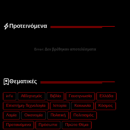
Προτεινόμενα
Error:
Δεν βρέθηκαν αποτελέσματα
Θεματικές
info
Αθλητισμός
Βιβλίο
Γευσιγνωσία
Ελλάδα
Επιστήμη-Τεχνολογία
Ιστορία
Κοινωνία
Κόσμος
Λαμία
Οικονομία
Πολιτική
Πολιτισμός
Προτεινόμενα
Πρόσωπα
Πρώτο Θέμα