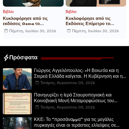
Βιβλίο
Βιβλίο
Κυκλοφόρησε από τις
Κυκλοφόρησε από τις
εκδόσεις Gema το
Εκδόσεις Επίμετρο το
μυθιστόρημα του γνωστού
αστυνομικό μυθιστόρημα της
Πέμπτη, Ιουλίου 30, 2026
Πέμπτη, Ιουλίου 30, 2026
δημοσιογράφου Γεώργιου Θ.
Κατερίνας Πανούση Οι ρόλοι
Συριόπουλου El Funcionario -
Ελεγεία στην Ευρωκρατία
των Βρυξελλών.
Πρόσφατα
Γιώργος Αγγελόπουλος: «Η Βοιωτία και η
Στερεά Ελλάδα καίγεται. Η Κυβέρνηση και η
Περιφερειακή Αρχή αυτοθαυμάζονται.»
Τετάρτη, Αυγούστου 05, 2026
Πανηγυρίζει η Ιερά Σταυροπηγιακή και
Κοινοβιακή Μονή Μεταμορφώσεως του
Σωτήρος Καμενων Βουρλων (Μονή Αγιάς ή
Τετάρτη, Αυγούστου 05, 2026
Καρυάς)
ΚΚΕ: Το “προσάναµµα” για τις μεγάλες
πυρκαγιές είναι οι τεράστιες ελλείψεις σε