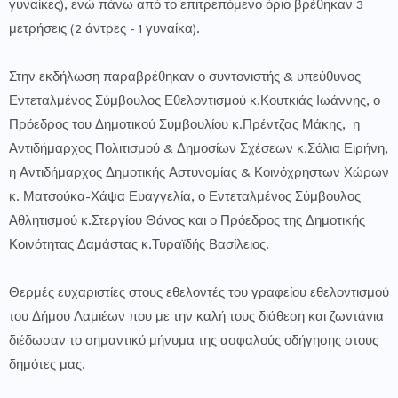
γυναίκες), ενώ πάνω από το επιτρεπόμενο όριο βρέθηκαν 3
μετρήσεις (2 άντρες - 1 γυναίκα).
Στην εκδήλωση παραβρέθηκαν ο συντονιστής & υπεύθυνος
Εντεταλμένος Σύμβουλος Εθελοντισμού κ.Κουτκιάς Ιωάννης, ο
Πρόεδρος του Δημοτικού Συμβουλίου κ.Πρέντζας Μάκης, η
Αντιδήμαρχος Πολιτισμού & Δημοσίων Σχέσεων κ.Σόλια Ειρήνη,
η Αντιδήμαρχος Δημοτικής Αστυνομίας & Κοινόχρηστων Χώρων
κ. Ματσούκα-Χάψα Ευαγγελία, ο Εντεταλμένος Σύμβουλος
Αθλητισμού κ.Στεργίου Θάνος και ο Πρόεδρος της Δημοτικής
Κοινότητας Δαμάστας κ.Τυραϊδής Βασίλειος.
Θερμές ευχαριστίες στους εθελοντές του γραφείου εθελοντισμού
του Δήμου Λαμιέων που με την καλή τους διάθεση και ζωντάνια
διέδωσαν το σημαντικό μήνυμα της ασφαλούς οδήγησης στους
δημότες μας.