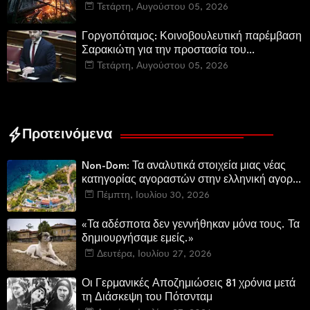
µέσα και προσωπικό στην Πυροσβεστική και
Τετάρτη, Αυγούστου 05, 2026
τις δασικές υπηρεσίες
Γοργοπόταμος: Κοινοβουλευτική παρέμβαση
Σαρακιώτη για την προστασία του
εμβληματικού φυσικού και ιστορικού
Τετάρτη, Αυγούστου 05, 2026
τοποσήμου
Προτεινόμενα
Non-Dom: Τα αναλυτικά στοιχεία μιας νέας
κατηγορίας αγοραστών στην ελληνική αγορά
πολυτελών κατοικιών
Πέμπτη, Ιουλίου 30, 2026
«Τα αδέσποτα δεν γεννήθηκαν μόνα τους. Τα
δημιουργήσαμε εμείς.»
Δευτέρα, Ιουλίου 27, 2026
Οι Γερμανικές Αποζημιώσεις 81 χρόνια μετά
τη Διάσκεψη του Πότσνταμ