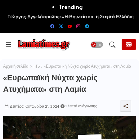
Trending
Πανηγυρίζει η Ιερά Σταυροπηγιακή και Κοινοβιακή Μονή
Μεταμορφώσεως του Σωτήρος Καμενων Βουρλων (Μονή
Αγιάς ή Καρυάς)
Αρχική σελίδα
info
«Ευρωπαϊκή Νύχτα χωρίς Ατυχήματα» στη Λαμία
«Ευρωπαϊκή Νύχτα χωρίς
Ατυχήματα» στη Λαμία
1 λεπτά ανάγνωσης
Δευτέρα, Οκτωβρίου 21, 2024