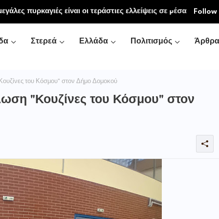
εγάλες πυρκαγιές είναι οι τεράστιες ελλείψεις σε µέσα
Follow
κή και τις δασικές υπηρεσίες
δα
Στερεά
Ελλάδα
Πολιτισμός
Άρθρ
Κουζίνες του Κόσμου" στον Δήμο Δομοκού
λωση "Κουζίνες του Κόσμου" στον