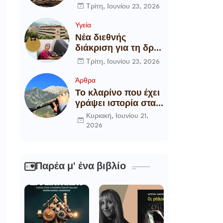
αποξήλωση των
Τρίτη, Ιουνίου 23, 2026
ενεργειακών
υποδομών της
Υγεία
χώρας
Νέα διεθνής
διάκριση για τη δρ
Θάλεια
Τρίτη, Ιουνίου 23, 2026
Πετροπούλου,
Διευθύντρια
Άρθρα
Xειρουργό του
Το κλαρίνο που έχει
Metropolitan
γράψει ιστορία στα
General
χωριά της Ρούμελης
Κυριακή, Ιουνίου 21,
2026
Παρέα μ' ένα βιβλίο