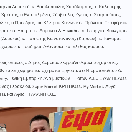
αρχοι Δομοκού, κ. Βασιλόπουλος Χαράλαμπος, κ. Καλημέρης
ς Χρήστος, ο Εντεταλμένος Σύμβουλος Υγείας κ. Σκαρμούτσος
λίκη, ο Πρόεδρος του Κέντρου Κοινωνικής Πρόνοιας Περιφέρειας
ιερατικός Επίτροπος Δομοκού & Ξυνιάδος π. Γεώργιος Βούλγαρης,
 (Δομοκού) κ. Παπιώτης Κωνσταντίνος, (Καρυών) κ. Τσιγάρας
εοχωρίου) κ. Τσαδήμας Αθανάσιος και πλήθος κόσμου.
υς οποίους ο Δήμος Δομοκού εκφράζει θερμές ευχαριστίες.
εθνικά επιχειρηματικά σχήματα: Εργοστάσιο Ντοματοπολτού Δ.
 Winery, Γενική Εμπορική Αναψυκτικών - Ποτών Α.Ε., ΕΥΑΜΠΕΛΟΣ
ας Γερακλίου, Super Market ΚΡΗΤΙΚΟΣ, My Market, Αυγά
Σ και Αφες Ι. ΓΑΛΑΝΗ Ο.Ε.