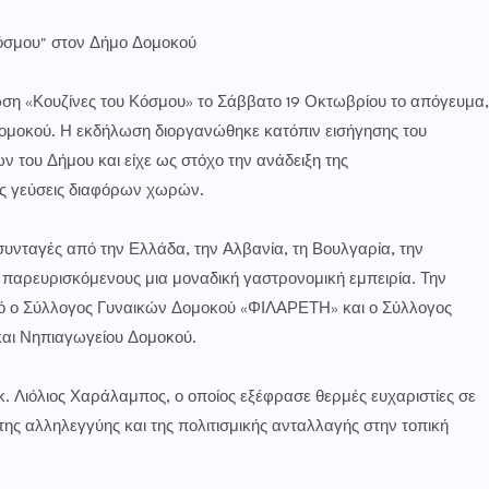
Κόσμου" στον Δήμο Δομοκού
ση «Κουζίνες του Κόσμου» το Σάββατο 19 Οκτωβρίου το απόγευμα,
μοκού. Η εκδήλωση διοργανώθηκε κατόπιν εισήγησης του
του Δήμου και είχε ως στόχο την ανάδειξη της
ές γεύσεις διαφόρων χωρών.
νταγές από την Ελλάδα, την Αλβανία, τη Βουλγαρία, την
παρευρισκόμενους μια μοναδική γαστρονομική εμπειρία. Την
μό ο Σύλλογος Γυναικών Δομοκού «ΦΙΛΑΡΕΤΗ» και ο Σύλλογος
και Νηπιαγωγείου Δομοκού.
 Λιόλιος Χαράλαμπος, ο οποίος εξέφρασε θερμές ευχαριστίες σε
της αλληλεγγύης και της πολιτισμικής ανταλλαγής στην τοπική