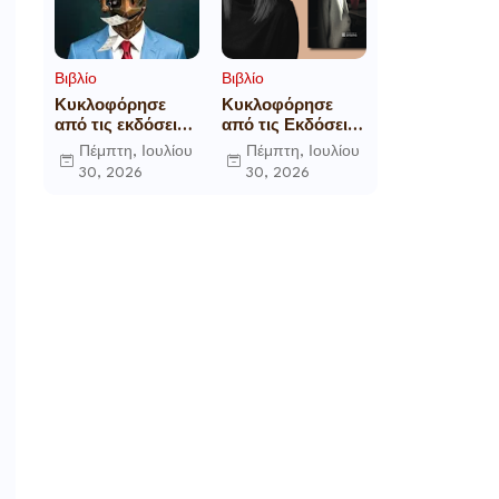
Βιβλίο
Βιβλίο
Κυκλοφόρησε
Κυκλοφόρησε
από τις εκδόσεις
από τις Εκδόσεις
Gema το
Επίμετρο το
Πέμπτη, Ιουλίου
Πέμπτη, Ιουλίου
μυθιστόρημα του
αστυνομικό
30, 2026
30, 2026
γνωστού
μυθιστόρημα της
δημοσιογράφου
Κατερίνας
Γεώργιου Θ.
Πανούση Οι ρόλοι
Συριόπουλου El
Funcionario -
Ελεγεία στην
Ευρωκρατία των
Βρυξελλών.