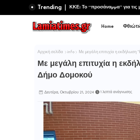
Trending
ΚΚΕ: Το “προσάναµµα” για τις μ
και προσωπικό στην Πυροσβεστι
Home
Φθιώτι
Αρχική σελίδα
info
Με μεγάλη επιτυχία η εκδήλωση "
Με μεγάλη επιτυχία η εκδή
Δήμο Δομοκού
1 λεπτά ανάγνωσης
Δευτέρα, Οκτωβρίου 21, 2024