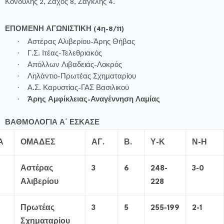
Κονδύλης 2, Ζάχος 8, Ζαγκλής 4.
ΕΠΟΜΕΝΗ ΑΓΩΝΙΣΤΙΚΗ (4η-8/11)
·
Αστέρας Αλιβερίου-Άρης Θήβας
·
Γ.Σ. Ιτέας-Τελεθριακός
·
Απόλλων Λιβαδειάς-Λοκρός
·
Ληλάντιο-Πρωτέας Σχηματαρίου
·
Α.Σ. Καρυστίας-ΓΑΣ Βασιλικού
·
Άρης Αμφίκλειας-Αναγέννηση Λαμίας
ΒΑΘΜΟΛΟΓΙΑ Α΄ ΕΣΚΑΣΕ
Α
ΟΜΑΔΕΣ
ΑΓ.
Β.
Υ-Κ
Ν-Η
Αστέρας
3
6
248-
3-0
Αλιβερίου
228
Πρωτέας
3
5
255-199
2-1
Σχηματαρίου