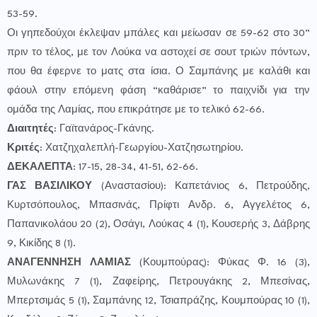
53-59.
Οι γηπεδούχοι έκλεψαν μπάλες και μείωσαν σε 59-62 στο 30”
πριν το τέλος, με τον Λούκα να αστοχεί σε σουτ τριών πόντων,
που θα έφερνε το ματς στα ίσια. Ο Σαμπάνης με καλάθι και
φάουλ στην επόμενη φάση “καθάρισε” το παιχνίδι για την
ομάδα της Λαμίας, που επικράτησε με το τελικό 62-66.
Διαιτητές
: Γαϊτανάρος-Γκάνης.
Κριτές
: Χατζηχαλεπλή-Γεωργίου-Χατζησωτηρίου.
ΔΕΚΑΛΕΠΤΑ
: 17-15, 28-34, 41-51, 62-66.
ΓΑΣ ΒΑΣΙΛΙΚΟΥ
(Αναστασίου): Καπετάνιος 6, Πετρούδης,
Κυρτσόπουλος, Μπασινάς, Πρίφτι Ανδρ. 6, Αγγελέτος 6,
Παπανικολάου 20 (2), Οσάγι, Λούκας 4 (1), Κουσερής 3, Δάβρης
9, Κικίδης 8 (1).
ΑΝΑΓΕΝΝΗΣΗ ΛΑΜΙΑΣ
(Κουμπούρας): Φύκας Φ. 16 (3),
Μυλωνάκης 7 (1), Ζαφείρης, Πετρουγάκης 2, Μπεσίνας,
Μπερτσιμάς 5 (1), Σαμπάνης 12, Τσιαπράζης, Κουμπούρας 10 (1),