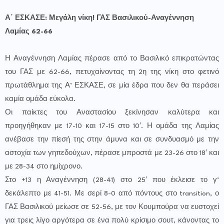
Α΄ ΕΣΚΑΣΕ: Μεγάλη νίκη! ΓΑΣ Βασιλικού-Αναγέννηση
Λαμίας 62-66
Η Αναγέννηση Λαμίας πέρασε από το Βασιλικό επικρατώντας
του ΓΑΣ με 62-66, πετυχαίνοντας τη 2η της νίκη στο φετινό
πρωτάθλημα της Α’ ΕΣΚΑΣΕ, σε μία έδρα που δεν θα περάσει
καμία ομάδα εύκολα.
Οι παίκτες του Αναστασίου ξεκίνησαν καλύτερα και
προηγήθηκαν με 17-10 και 17-15 στο 10′. Η ομάδα της Λαμίας
ανέβασε την πίεσή της στην άμυνα και σε συνδυασμό με την
αστοχία των γηπεδούχων, πέρασε μπροστά με 23-26 στο 18′ και
με 28-34 στο ημίχρονο.
Στο +13 η Αναγέννηση (28-41) στο 25′ που έκλεισε το γ’
δεκάλεπτο με 41-51. Με σερί 8-0 από πόντους στο transition, ο
ΓΑΣ Βασιλικού μείωσε σε 52-56, με τον Κουμπούρα να ευστοχεί
για τρεις λίγο αργότερα σε ένα πολύ κρίσιμο σουτ, κάνοντας το