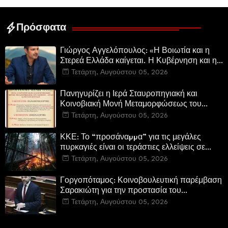
Ελεγεία στην Ευρωκρατία
των Βρυξελλών.
Πρόσφατα
Γιώργος Αγγελόπουλος: «Η Βοιωτία και η
Στερεά Ελλάδα καίγεται. Η Κυβέρνηση και η
Περιφερειακή Αρχή αυτοθαυμάζονται.»
Τετάρτη, Αυγούστου 05, 2026
Πανηγυρίζει η Ιερά Σταυροπηγιακή και
Κοινοβιακή Μονή Μεταμορφώσεως του
Σωτήρος Καμενων Βουρλων (Μονή Αγιάς ή
Τετάρτη, Αυγούστου 05, 2026
Καρυάς)
ΚΚΕ: Το “προσάναµµα” για τις μεγάλες
πυρκαγιές είναι οι τεράστιες ελλείψεις σε
µέσα και προσωπικό στην Πυροσβεστική και
Τετάρτη, Αυγούστου 05, 2026
τις δασικές υπηρεσίες
Γοργοπόταμος: Κοινοβουλευτική παρέμβαση
Σαρακιώτη για την προστασία του
εμβληματικού φυσικού και ιστορικού
Τετάρτη, Αυγούστου 05, 2026
τοποσήμου