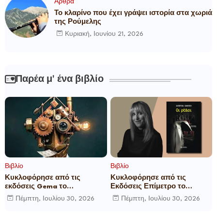
Άρθρα
Το κλαρίνο που έχει γράψει ιστορία στα χωριά
της Ρούμελης
Κυριακή, Ιουνίου 21, 2026
Παρέα μ' ένα βιβλίο
Βιβλίο
Βιβλίο
Κυκλοφόρησε από τις
Κυκλοφόρησε από τις
εκδόσεις Gema το
Εκδόσεις Επίμετρο το
μυθιστόρημα του γνωστού
αστυνομικό μυθιστόρημα της
Πέμπτη, Ιουλίου 30, 2026
Πέμπτη, Ιουλίου 30, 2026
δημοσιογράφου Γεώργιου Θ.
Κατερίνας Πανούση Οι ρόλοι
Συριόπουλου El Funcionario -