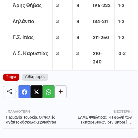
Άρης Θήβας
3
4
196-222
1-2
Ληλάντιο
3
4
184-211
1-2
Γ.Σ. Ιτέας
3
4
211-250
1-2
Α.Σ. Καρυστίας
3
3
210-
0-3
240
Tags:
Αθλητισμός
ΠΑΛΑΙΌΤΕΡΗ
ΝΕΌΤΕΡΗ
Γερμανία-Τουρκία: Οι παλιές
ΕΛΜΕ Φθιώτιδας: «Η φωνή των
αγάπες δύσκολα ξεχνιούνται
εκπαιδευτικών δεν μπορεί να
αποσιωπηθεί, ούτε να φιμωθεί»