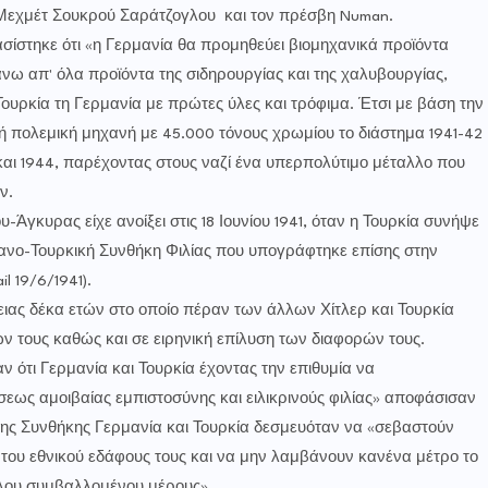
Μεχμέτ Σουκρού Σαράτζογλου και τον πρέσβη Numan.
ίστηκε ότι «η Γερμανία θα προμηθεύει βιομηχανικά προϊόντα
νω απ' όλα προϊόντα της σιδηρουργίας και της χαλυβουργίας,
ουρκία τη Γερμανία με πρώτες ύλες και τρόφιμα. Έτσι με βάση την
κή πολεμική μηχανή με 45.000 τόνους χρωμίου το διάστημα 1941-42
 και 1944, παρέχοντας στους ναζί ένα υπερπολύτιμο μέταλλο που
ν.
-Άγκυρας είχε ανοίξει στις 18 Ιουνίου 1941, όταν η Τουρκία συνήψε
ρμανο-Τουρκική Συνθήκη Φιλίας που υπογράφτηκε επίσης στην
l 19/6/1941).
ιας δέκα ετών στο οποίο πέραν των άλλων Χίτλερ και Τουρκία
τους καθώς και σε ειρηνική επίλυση των διαφορών τους.
ν ότι Γερμανία και Τουρκία έχοντας την επιθυμία να
σεως αμοιβαίας εμπιστοσύνης και ειλικρινούς φιλίας» αποφάσισαν
της Συνθήκης Γερμανία και Τουρκία δεσμευόταν να «σεβαστούν
 του εθνικού εδάφους τους και να μην λαμβάνουν κανένα μέτρο το
λλου συμβαλλομένου μέρους».