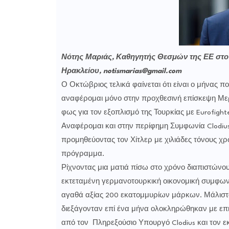
Νότης Μαριάς, Καθηγητής Θεσμών της ΕΕ στο
Ηρακλείου, notismarias@gmail.com
Ο Οκτώβριος τελικά φαίνεται ότι είναι ο μήνας πο
αναφέρομαι μόνο στην προχθεσινή επίσκεψη Μερ
φως για τον εξοπλισμό της Τουρκίας με Eurofighte
Αναφέρομαι και στην περίφημη Συμφωνία Clodius
προμηθεύοντας τον Χίτλερ με χιλιάδες τόνους χρ
πρόγραμμα.
Ρίχνοντας μια ματιά πίσω στο χρόνο διαπιστώνο
εκτεταμένη γερμανοτουρκική οικονομική συμφωνία 
αγαθά αξίας 200 εκατομμυρίων μάρκων. Μάλιστα
διεξάγονταν επί ένα μήνα ολοκληρώθηκαν με επ
από τον Πληρεξούσιο Υπουργό Clodius και τον εκ