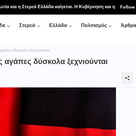
ιακή και Κοινοβιακή Μονή Μεταμορφώσεως του
Follow
νή Αγιάς ή Καρυάς)
δα
Στερεά
Ελλάδα
Πολιτισμός
Άρθρ
 αγάπες δύσκολα ξεχνιούνται
ές αγάπες δύσκολα ξεχνιούνται