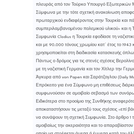
πλευράς από τον Τούρκο Υπουργό Εξωτερικών 
Σύμφωνα με την τότε σχετική ανακοίνωση αποφασ
πρωταρχικού ενδιαφέροντος στην Τουρκία και πά
συμπεριλαμβανομένου πολεμικού υλικού» και η Τ
Συμφωνία Clodius η Τουρκία εφοδίασε τη ναζιστι
και με 90.000 τόνους χρωμίου κατ΄ έτος το 1943
χρησιμοποιείται στη διαδικασία κατασκευής όπλω
Πάντως ο δρόμος για τις στενές σχέσεις Βερολίνου
με τη ναζιστική Γερμανία και τον Χίτλερ την Γε
Άγκυρα από von Papen και Σαράτζογλου (Daily Mai
Επρόκειτο για ένα Σύμφωνο μη επιθέσεως διάρκε
συμφωνούσαν σε αμοιβαίο σεβασμό των συνόρων 
Ειδικότερα στο προοίμιο της Συνθήκης αναφερότα
αποκαταστήσουν τις μεταξύ τους σχέσεις «επί βά
να συνάψουν τη σχετική Συμφωνία. Στο άρθρο 1 
αμοιβαίως την ακεραιότητα και το απαραβίαστον
οποίο να στρέφεται άμεσα ή έμμεσα κατά του ά