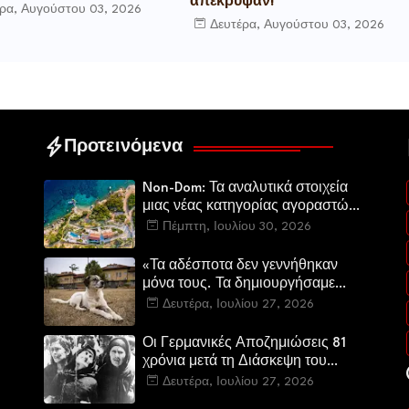
απέκρυψαν!
ρα, Αυγούστου 03, 2026
Δευτέρα, Αυγούστου 03, 2026
Προτεινόμενα
Non-Dom: Τα αναλυτικά στοιχεία
μιας νέας κατηγορίας αγοραστών
στην ελληνική αγορά πολυτελών
Πέμπτη, Ιουλίου 30, 2026
κατοικιών
«Τα αδέσποτα δεν γεννήθηκαν
μόνα τους. Τα δημιουργήσαμε
εμείς.»
Δευτέρα, Ιουλίου 27, 2026
Οι Γερμανικές Αποζημιώσεις 81
χρόνια μετά τη Διάσκεψη του
Πότσνταμ
Δευτέρα, Ιουλίου 27, 2026