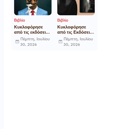
Βιβλίο
Βιβλίο
Κυκλοφόρησε
Κυκλοφόρησε
από τις εκδόσεις
από τις Εκδόσεις
Gema το
Επίμετρο το
Πέμπτη, Ιουλίου
Πέμπτη, Ιουλίου
μυθιστόρημα του
αστυνομικό
30, 2026
30, 2026
γνωστού
μυθιστόρημα της
δημοσιογράφου
Κατερίνας
Γεώργιου Θ.
Πανούση Οι ρόλοι
Συριόπουλου El
Funcionario -
Ελεγεία στην
Ευρωκρατία των
Βρυξελλών.