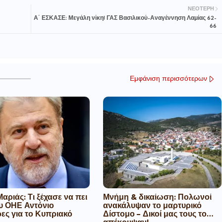
ΝΕΌΤΕΡΗ
Α΄ ΕΣΚΑΣΕ: Μεγάλη νίκη! ΓΑΣ Βασιλικού-Αναγέννηση Λαμίας 62-
66
Εμφάνιση περισσότερων
αριάς: Τι ξέχασε να πει
Μνήμη & δικαίωση: Πολωνοί
ου ΟΗΕ Αντόνιο
ανακάλυψαν το μαρτυρικό
ες για το Κυπριακό
Δίστομο – Δικοί μας τους το…