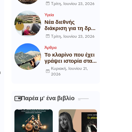
αποξήλωση των
Τρίτη, Ιουνίου 23, 2026
ενεργειακών
υποδομών της
Υγεία
χώρας
Νέα διεθνής
διάκριση για τη δρ
Θάλεια
Τρίτη, Ιουνίου 23, 2026
Πετροπούλου,
Διευθύντρια
Άρθρα
Xειρουργό του
Το κλαρίνο που έχει
Metropolitan
γράψει ιστορία στα
General
χωριά της Ρούμελης
Κυριακή, Ιουνίου 21,
α
2026
Παρέα μ' ένα βιβλίο