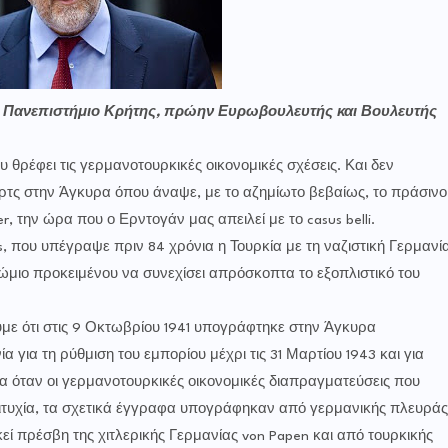
 Πανεπιστήμιο Κρήτης, πρώην Ευρωβουλευτής και Βουλευτής
υ θρέφει τις γερμανοτουρκικές οικονομικές σχέσεις. Και δεν
τς στην Άγκυρα όπου άναψε, με το αζημίωτο βεβαίως, το πράσινο
r, την ώρα που ο Ερντογάν μας απειλεί με το casus belli.
, που υπέγραψε πριν 84 χρόνια η Τουρκία με τη ναζιστική Γερμανί
ώμιο προκειμένου να συνεχίσει απρόσκοπτα το εξοπλιστικό του
υμε ότι στις 9 Οκτωβρίου 1941 υπογράφτηκε στην Άγκυρα
για τη ρύθμιση του εμπορίου μέχρι τις 31 Μαρτίου 1943 και για
 όταν οι γερμανοτουρκικές οικονομικές διαπραγματεύσεις που
ιτυχία, τα σχετικά έγγραφα υπογράφηκαν από γερμανικής πλευράς
εί πρέσβη της χιτλερικής Γερμανίας von Papen και από τουρκικής