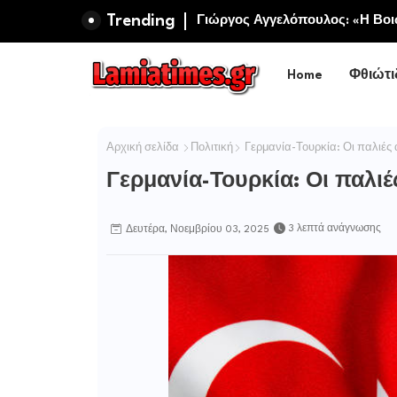
Trending
Πανηγυρίζει η Ιερά Σταυροπηγ
Σωτήρος Καμενων Βουρλων (Μο
Home
Φθιώτι
Αρχική σελίδα
Πολιτική
Γερμανία-Τουρκία: Οι παλιές
Γερμανία-Τουρκία: Οι παλι
3 λεπτά ανάγνωσης
Δευτέρα, Νοεμβρίου 03, 2025