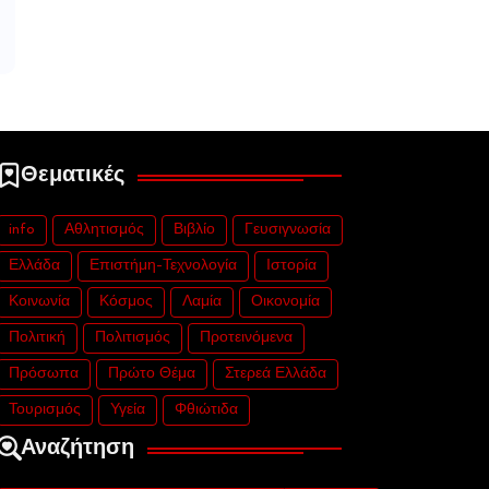
Θεματικές
info
Αθλητισμός
Βιβλίο
Γευσιγνωσία
Ελλάδα
Επιστήμη-Τεχνολογία
Ιστορία
Κοινωνία
Κόσμος
Λαμία
Οικονομία
Πολιτική
Πολιτισμός
Προτεινόμενα
Πρόσωπα
Πρώτο Θέμα
Στερεά Ελλάδα
Τουρισμός
Υγεία
Φθιώτιδα
Αναζήτηση