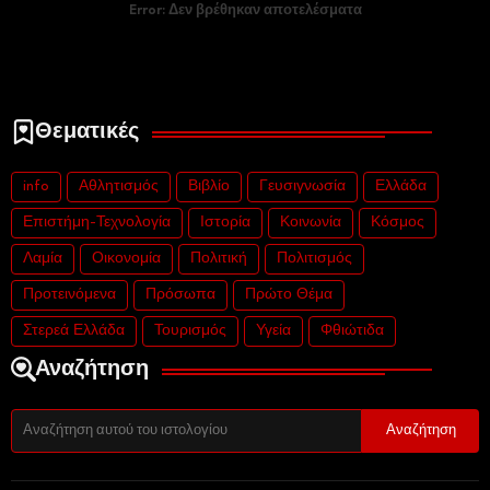
Error:
Δεν βρέθηκαν αποτελέσματα
Θεματικές
info
Αθλητισμός
Βιβλίο
Γευσιγνωσία
Ελλάδα
Επιστήμη-Τεχνολογία
Ιστορία
Κοινωνία
Κόσμος
Λαμία
Οικονομία
Πολιτική
Πολιτισμός
Προτεινόμενα
Πρόσωπα
Πρώτο Θέμα
Στερεά Ελλάδα
Τουρισμός
Υγεία
Φθιώτιδα
Αναζήτηση